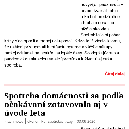
nevyvíjali priaznivo a v
prvom kvartáli tohto
roka boli medziročne
zhruba o desatinu
nižšie ako vlani.
Spotrebitelia si počas
krízy viac sporili a menej nakupovali. Kríza totiž viedla k tomu,
že našinci pristupovali k míňaniu opatrne a väčšie nákupy
radšej odkladali na neskôr, na lepšie časy. So zlepšujúcou sa
pandemickou situáciou sa ale “prebúdza k životu” aj naša
spotreba.
Čítaj dalej
Spotreba domácnosti sa podľa
očakávaní zotavovala aj v
úvode leta
Flash news
ekonomika
,
spotreba
,
tržby
03.09 2020
Slovenský maloobchod