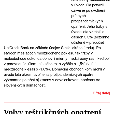
v úvode júla potvrdil
oživenie po uvoľnení
prísnych
protipandemických
opatrení. Jeho tržby v
úvode leta vzrástli o
ďalších 3,3% (sezónne
očistené – prepočet
UniCredit Bank na základe údajov Štatistického úradu). Po
štyroch mesiacoch medziročného poklesu tak tržby v
maloobchode dokonca obnovili mierny medziročný rast, keď boli
v porovnaní s júlom minulého roka vyššie o 1,5% (v júni
medziročne klesali o -1,6%). Domácim obchodníkom mohli v
úvode leta okrem uvoľnenia protipandemických opatrení
významne pomôcť aj zmeny v dovolenkovom správaní sa
slovenských domácnosti.
Čítaj dalej
Vplyv reštrikčných opatrení