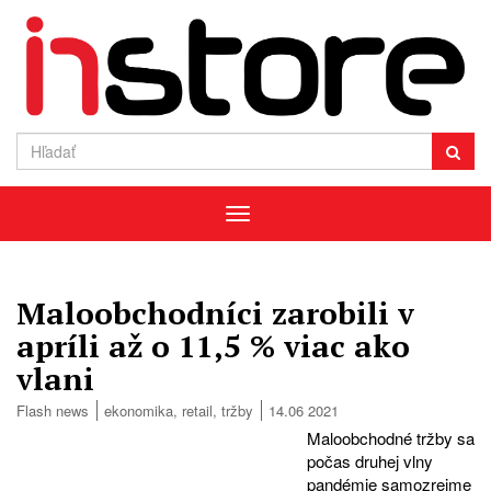
Menu
Maloobchodníci zarobili v
apríli až o 11,5 % viac ako
vlani
Flash news
ekonomika
,
retail
,
tržby
14.06 2021
Maloobchodné tržby sa
počas druhej vlny
pandémie samozrejme