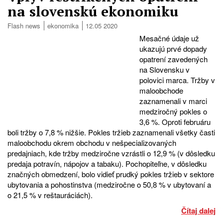
na slovenskú ekonomiku
Flash news
ekonomika
12.05 2020
Mesačné údaje už
ukazujú prvé dopady
opatrení zavedených
na Slovensku v
polovici marca. Tržby v
maloobchode
zaznamenali v marci
medziročný pokles o
3,6 %. Oproti februáru
boli tržby o 7,8 % nižšie. Pokles tržieb zaznamenali všetky časti
maloobchodu okrem obchodu v nešpecializovaných
predajniach, kde tržby medziročne vzrástli o 12,9 % (v dôsledku
predaja potravín, nápojov a tabaku). Pochopiteľne, v dôsledku
značných obmedzení, bolo vidieť prudký pokles tržieb v sektore
ubytovania a pohostinstva (medziročne o 50,8 % v ubytovaní a
o 21,5 % v reštauráciách).
Čítaj dalej