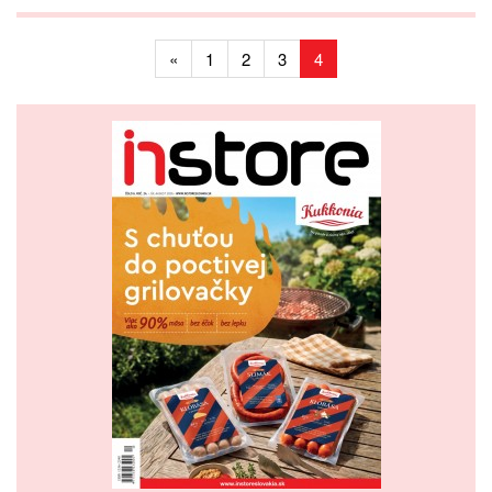
«
1
2
3
4