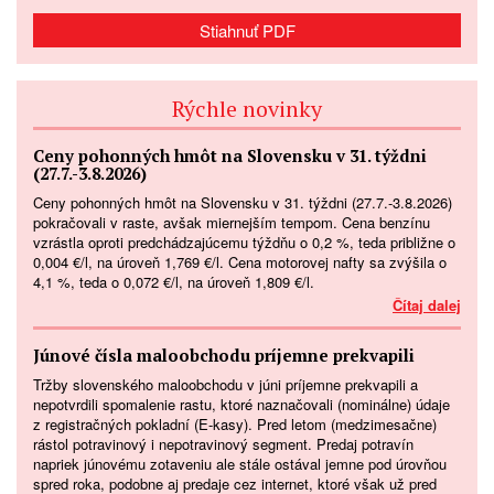
Stiahnuť PDF
Rýchle novinky
Ceny pohonných hmôt na Slovensku v 31. týždni
(27.7.-3.8.2026)
Ceny pohonných hmôt na Slovensku v 31. týždni (27.7.-3.8.2026)
pokračovali v raste, avšak miernejším tempom. Cena benzínu
vzrástla oproti predchádzajúcemu týždňu o 0,2 %, teda približne o
0,004 €/l, na úroveň 1,769 €/l. Cena motorovej nafty sa zvýšila o
4,1 %, teda o 0,072 €/l, na úroveň 1,809 €/l.
Čítaj dalej
Júnové čísla maloobchodu príjemne prekvapili
Tržby slovenského maloobchodu v júni príjemne prekvapili a
nepotvrdili spomalenie rastu, ktoré naznačovali (nominálne) údaje
z registračných pokladní (E-kasy). Pred letom (medzimesačne)
rástol potravinový i nepotravinový segment. Predaj potravín
napriek júnovému zotaveniu ale stále ostával jemne pod úrovňou
spred roka, podobne aj predaje cez internet, ktoré však už pred