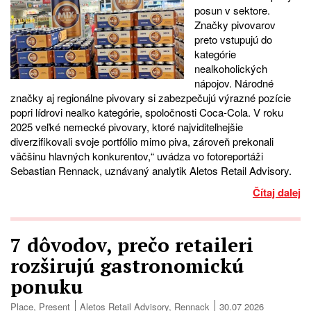
posun v sektore.
Značky pivovarov
preto vstupujú do
kategórie
nealkoholických
nápojov. Národné
značky aj regionálne pivovary si zabezpečujú výrazné pozície
popri lídrovi nealko kategórie, spoločnosti Coca-Cola. V roku
2025 veľké nemecké pivovary, ktoré najviditeľnejšie
diverzifikovali svoje portfólio mimo piva, zároveň prekonali
väčšinu hlavných konkurentov,“ uvádza vo fotoreportáži
Sebastian Rennack, uznávaný analytik Aletos Retail Advisory.
Čítaj dalej
7 dôvodov, prečo retaileri
rozširujú gastronomickú
ponuku
Place
,
Present
Aletos Retail Advisory
,
Rennack
30.07 2026