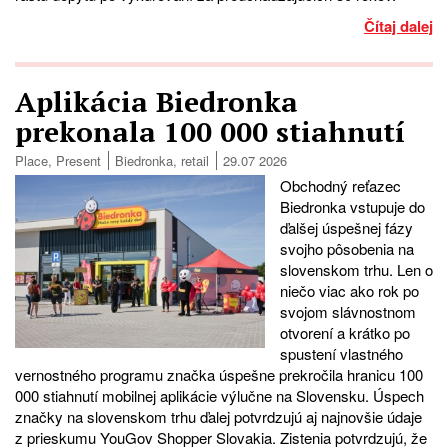
Čítaj dalej
Aplikácia Biedronka
prekonala 100 000 stiahnutí
Place
,
Present
Biedronka
,
retail
29.07 2026
Obchodný reťazec
Biedronka vstupuje do
ďalšej úspešnej fázy
svojho pôsobenia na
slovenskom trhu. Len o
niečo viac ako rok po
svojom slávnostnom
otvorení a krátko po
spustení vlastného
vernostného programu značka úspešne prekročila hranicu 100
000 stiahnutí mobilnej aplikácie výlučne na Slovensku. Úspech
značky na slovenskom trhu ďalej potvrdzujú aj najnovšie údaje
z prieskumu YouGov Shopper Slovakia. Zistenia potvrdzujú, že