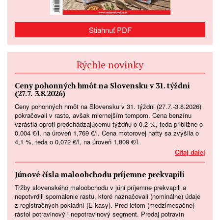
Stiahnuť PDF
Rýchle novinky
Ceny pohonných hmôt na Slovensku v 31. týždni
(27.7.-3.8.2026)
Ceny pohonných hmôt na Slovensku v 31. týždni (27.7.-3.8.2026)
pokračovali v raste, avšak miernejším tempom. Cena benzínu
vzrástla oproti predchádzajúcemu týždňu o 0,2 %, teda približne o
0,004 €/l, na úroveň 1,769 €/l. Cena motorovej nafty sa zvýšila o
4,1 %, teda o 0,072 €/l, na úroveň 1,809 €/l.
Čítaj dalej
Júnové čísla maloobchodu príjemne prekvapili
Tržby slovenského maloobchodu v júni príjemne prekvapili a
nepotvrdili spomalenie rastu, ktoré naznačovali (nominálne) údaje
z registračných pokladní (E-kasy). Pred letom (medzimesačne)
rástol potravinový i nepotravinový segment. Predaj potravín