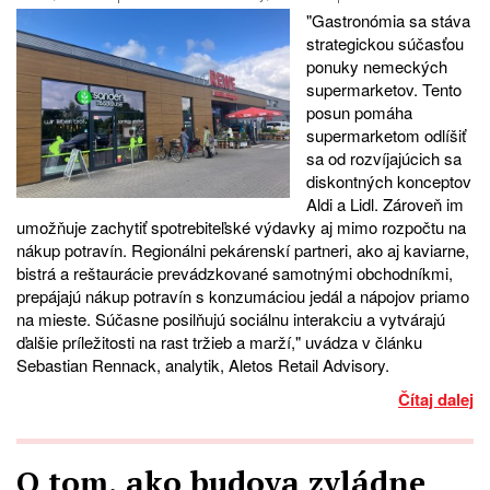
"Gastronómia sa stáva
strategickou súčasťou
ponuky nemeckých
supermarketov. Tento
posun pomáha
supermarketom odlíšiť
sa od rozvíjajúcich sa
diskontných konceptov
Aldi a Lidl. Zároveň im
umožňuje zachytiť spotrebiteľské výdavky aj mimo rozpočtu na
nákup potravín. Regionálni pekárenskí partneri, ako aj kaviarne,
bistrá a reštaurácie prevádzkované samotnými obchodníkmi,
prepájajú nákup potravín s konzumáciou jedál a nápojov priamo
na mieste. Súčasne posilňujú sociálnu interakciu a vytvárajú
ďalšie príležitosti na rast tržieb a marží," uvádza v článku
Sebastian Rennack, analytik, Aletos Retail Advisory.
Čítaj dalej
O tom, ako budova zvládne