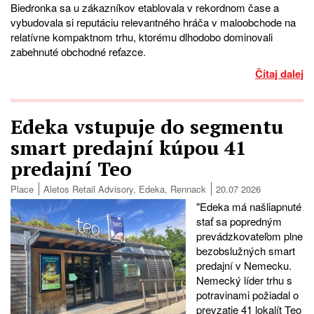
Biedronka sa u zákazníkov etablovala v rekordnom čase a
vybudovala si reputáciu relevantného hráča v maloobchode na
relatívne kompaktnom trhu, ktorému dlhodobo dominovali
zabehnuté obchodné reťazce.
Čítaj dalej
Edeka vstupuje do segmentu
smart predajní kúpou 41
predajní Teo
Place
Aletos Retail Advisory
,
Edeka
,
Rennack
20.07 2026
"Edeka má našliapnuté
stať sa popredným
prevádzkovateľom plne
bezobslužných smart
predajní v Nemecku.
Nemecký líder trhu s
potravinami požiadal o
prevzatie 41 lokalít Teo