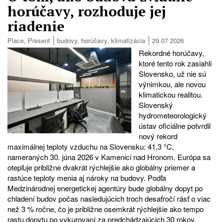
horúčavy, rozhoduje jej
riadenie
Place
,
Present
budovy
,
horúčavy
,
klimatizácia
29.07 2026
Rekordné horúčavy,
ktoré tento rok zasiahli
Slovensko, už nie sú
výnimkou, ale novou
klimatickou realitou.
Slovenský
hydrometeorologický
ústav oficiálne potvrdil
nový rekord
maximálnej teploty vzduchu na Slovensku: 41,3 °C,
nameraných 30. júna 2026 v Kamenici nad Hronom. Európa sa
otepľuje približne dvakrát rýchlejšie ako globálny priemer a
rastúce teploty menia aj nároky na budovy. Podľa
Medzinárodnej energetickej agentúry bude globálny dopyt po
chladení budov počas nasledujúcich troch desaťročí rásť o viac
než 3 % ročne, čo je približne osemkrát rýchlejšie ako tempo
rastu dopytu po vykurovaní za predchádzajúcich 30 rokov.