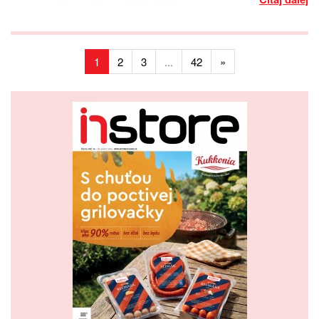
1
2
3
...
42
»