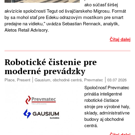
ako súčasť širšej
akvizície spoločnosti Tegut od švajčiarskeho Migrosu. Formát
by sa mohol stať pre Edeku odrazovým mostíkom pre smart
predajne na vidieku," uvádza Sebastian Rennack, analytik,
Aletos Retail Advisory.
Čítaj dalej
Robotické čistenie pre
moderné prevádzky
Place
,
Present
Gausium
,
obchodné centrá
,
Prevmatec
03.07 2026
Spoločnosť Prevmatec
prináša inteligentné
robotické čistiace
stroje pre výrobné haly,
sklady, administratívne
budovy aj obchodné
centrá.
Čítaj dalej