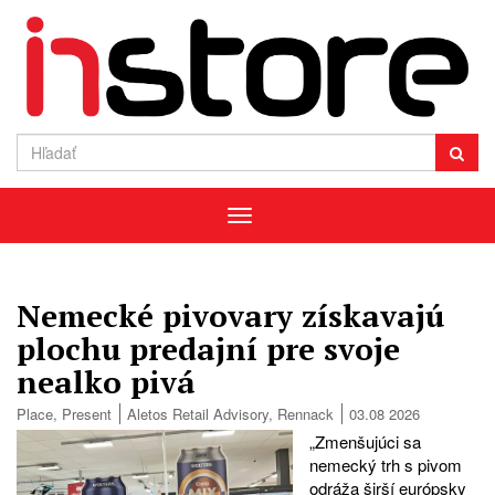
Menu
Nemecké pivovary získavajú
plochu predajní pre svoje
nealko pivá
Place
,
Present
Aletos Retail Advisory
,
Rennack
03.08 2026
„Zmenšujúci sa
nemecký trh s pivom
odráža širší európsky