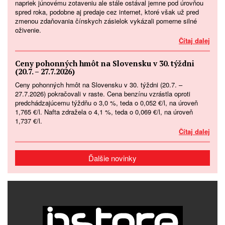
napriek júnovému zotaveniu ale stále ostával jemne pod úrovňou
spred roka, podobne aj predaje cez internet, ktoré však už pred
zmenou zdaňovania čínskych zásielok vykázali pomerne silné
oživenie.
Čítaj dalej
Ceny pohonných hmôt na Slovensku v 30. týždni
(20.7. – 27.7.2026)
Ceny pohonných hmôt na Slovensku v 30. týždni (20.7. –
27.7.2026) pokračovali v raste. Cena benzínu vzrástla oproti
predchádzajúcemu týždňu o 3,0 %, teda o 0,052 €/l, na úroveň
1,765 €/l. Nafta zdražela o 4,1 %, teda o 0,069 €/l, na úroveň
1,737 €/l.
Čítaj dalej
Ďalšie novinky