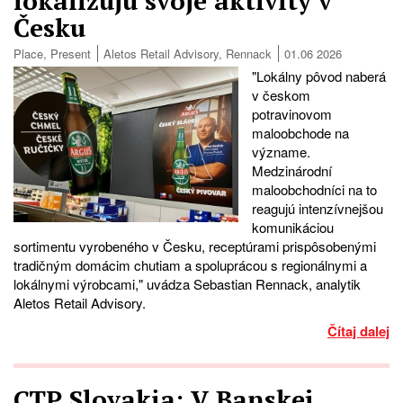
lokalizujú svoje aktivity v
Česku
Place
,
Present
Aletos Retail Advisory
,
Rennack
01.06 2026
"Lokálny pôvod naberá
v českom
potravinovom
maloobchode na
význame.
Medzinárodní
maloobchodníci na to
reagujú intenzívnejšou
komunikáciou
sortimentu vyrobeného v Česku, receptúrami prispôsobenými
tradičným domácim chutiam a spoluprácou s regionálnymi a
lokálnymi výrobcami," uvádza Sebastian Rennack, analytik
Aletos Retail Advisory.
Čítaj dalej
CTP Slovakia: V Banskej