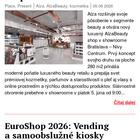
Place
,
Present
Alza
,
AlzaBeauty
,
kozmetika
05.06 2026
Alza rozširuje svoje
pôsobenie v segmente
beauty a otvára nový
luxusný AlzaBeauty
shop v showroome
Bratislava – Nivy
Centrum. Prvý koncept
svojho druhu na ploche
280 m2 prináša
moderné poňatie luxusného beauty retailu a prepája svet
prémiovej kozmetiky, parfumov a starostlivosti o pleť aj vlasy s
online prostredím a rýchlou dostupnosťou produktov. Slávnostné
otvorenie prebehne v showroome v piatok 5. júna od 9:00...
Čítaj dalej
EuroShop 2026: Vending
a samoobslužné kiosky