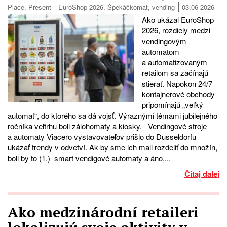
Place
,
Present
EuroShop 2026
,
Špekáčkomat
,
vending
03.06 2026
Ako ukázal EuroShop
2026, rozdiely medzi
vendingovým
automatom
a automatizovaným
retailom sa začínajú
stierať. Napokon 24/7
kontajnerové obchody
pripomínajú „veľký
automat“, do ktorého sa dá vojsť. Výraznými témami jubilejného
ročníka veľtrhu boli zálohomaty a kiosky. Vendingové stroje
a automaty Viacero vystavovateľov prišlo do Dusseldorfu
ukázať trendy v odvetví. Ak by sme ich mali rozdeliť do množín,
boli by to (1.) smart vendigové automaty a áno,...
Čítaj dalej
Ako medzinárodní retaileri