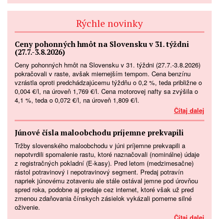
Rýchle novinky
Ceny pohonných hmôt na Slovensku v 31. týždni
(27.7.-3.8.2026)
Ceny pohonných hmôt na Slovensku v 31. týždni (27.7.-3.8.2026)
pokračovali v raste, avšak miernejším tempom. Cena benzínu
vzrástla oproti predchádzajúcemu týždňu o 0,2 %, teda približne o
0,004 €/l, na úroveň 1,769 €/l. Cena motorovej nafty sa zvýšila o
4,1 %, teda o 0,072 €/l, na úroveň 1,809 €/l.
Čítaj dalej
Júnové čísla maloobchodu príjemne prekvapili
Tržby slovenského maloobchodu v júni príjemne prekvapili a
nepotvrdili spomalenie rastu, ktoré naznačovali (nominálne) údaje
z registračných pokladní (E-kasy). Pred letom (medzimesačne)
rástol potravinový i nepotravinový segment. Predaj potravín
napriek júnovému zotaveniu ale stále ostával jemne pod úrovňou
spred roka, podobne aj predaje cez internet, ktoré však už pred
zmenou zdaňovania čínskych zásielok vykázali pomerne silné
oživenie.
Čítaj dalej