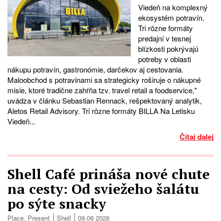
Viedeň na komplexný
ekosystém potravín.
Tri rôzne formáty
predajní v tesnej
blízkosti pokrývajú
potreby v oblasti
nákupu potravín, gastronómie, darčekov aj cestovania.
Maloobchod s potravinami sa strategicky roširuje o nákupné
misie, ktoré tradične zahŕňa tzv. travel retail a foodservice,"
uvádza v článku Sebastian Rennack, rešpektovaný analytik,
Aletos Retail Advisory. Tri rôzne formáty BILLA Na Letisku
Viedeň...
Čítaj dalej
Shell Café prináša nové chute
na cesty: Od sviežeho šalátu
po sýte snacky
Place
,
Present
Shell
09.06 2026