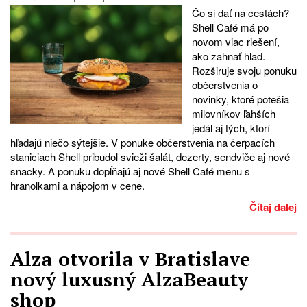
Čo si dať na cestách?
Shell Café má po
novom viac riešení,
ako zahnať hlad.
Rozširuje svoju ponuku
občerstvenia o
novinky, ktoré potešia
milovníkov ľahších
jedál aj tých, ktorí
hľadajú niečo sýtejšie. V ponuke občerstvenia na čerpacích
staniciach Shell pribudol svieži šalát, dezerty, sendviče aj nové
snacky. A ponuku dopĺňajú aj nové Shell Café menu s
hranolkami a nápojom v cene.
Čítaj dalej
Alza otvorila v Bratislave
nový luxusný AlzaBeauty
shop