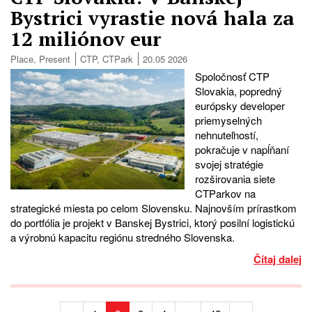
Bystrici vyrastie nová hala za
12 miliónov eur
Place
,
Present
CTP
,
CTPark
20.05 2026
Spoločnosť CTP
Slovakia, popredný
európsky developer
priemyselných
nehnuteľností,
pokračuje v napĺňaní
svojej stratégie
rozširovania siete
CTParkov na
strategické miesta po celom Slovensku. Najnovším prírastkom
do portfólia je projekt v Banskej Bystrici, ktorý posilní logistickú
a výrobnú kapacitu regiónu stredného Slovenska.
Čítaj dalej