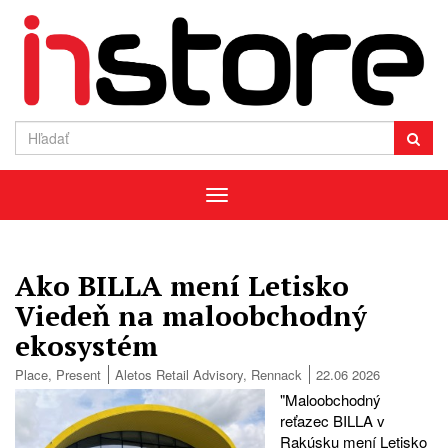
Menu
Ako BILLA mení Letisko
Viedeň na maloobchodný
ekosystém
Place
,
Present
Aletos Retail Advisory
,
Rennack
22.06 2026
"Maloobchodný
reťazec BILLA v
Rakúsku mení Letisko