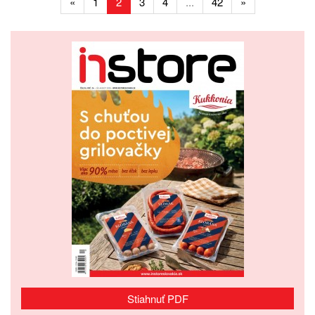
«
1
2
3
4
...
42
»
Stiahnuť PDF