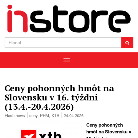
Menu
Ceny pohonných hmôt na
Slovensku v 16. týždni
(13.4.-20.4.2026)
Flash news
ceny
,
PHM
,
XTB
24.04 2026
Ceny pohonných
hmôt na Slovensku v