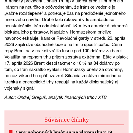
Americký prezident Donald Trump v utorok predĺžil prímerie s
Iránom na neurčito s odôvodnením, že iránske vedenie je
„vážne rozštiepené” a potrebuje čas na predloženie jednotného
mierového návrhu. Druhé kolo rokovaní v Islamabade sa
neuskutočnilo. Irán odmietol účasť, kým trvá americká námorná
blokáda jeho prístavov. Napätie v Hormuzskom prielive
navonok eskaluje. Iránske Revolučné gardy v stredu 23. apríla
2026 zajali dve obchodné lode a na tretiu spustili paľbu. Cena
ropy Brent sa v reakcii vrátila tesne pod 100 dolárov za barel.
Volatilita na ropnom trhu pritom zostáva extrémna. Ešte v piatok
17. apríla 2026 Brent klesol takmer o 10 % na 84 dolárov po
tom, čo Irán nakrátko vyhlásil Hormuzský prieliv za otvorený,
no cez víkend ho opäť uzavrel. Situácia zostáva mimoriadne
krehká a energetické trhy reagujú na každý diplomatický aj
vojenský signál.
Autor: Ondrej Greguš, analytik finančných trhov XTB
Súvisiace články
Ceny pohonných hmôt sa na Slovensku v 19.