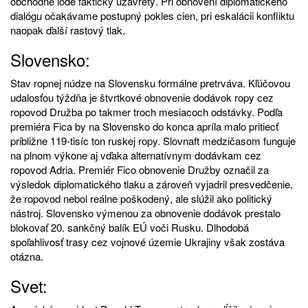
obchodné lode fakticky uzavretý. Pri obnovení diplomatického
dialógu očakávame postupný pokles cien, pri eskalácii konfliktu
naopak ďalší rastový tlak.
Slovensko:
Stav ropnej núdze na Slovensku formálne pretrváva. Kľúčovou
udalosťou týždňa je štvrtkové obnovenie dodávok ropy cez
ropovod Družba po takmer troch mesiacoch odstávky. Podľa
premiéra Fica by na Slovensko do konca apríla malo pritiecť
približne 119-tisíc ton ruskej ropy. Slovnaft medzičasom funguje
na plnom výkone aj vďaka alternatívnym dodávkam cez
ropovod Adria. Premiér Fico obnovenie Družby označil za
výsledok diplomatického tlaku a zároveň vyjadril presvedčenie,
že ropovod nebol reálne poškodený, ale slúžil ako politický
nástroj. Slovensko výmenou za obnovenie dodávok prestalo
blokovať 20. sankčný balík EÚ voči Rusku. Dlhodobá
spoľahlivosť trasy cez vojnové územie Ukrajiny však zostáva
otázna.
Svet: