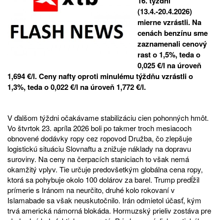
16. týždni
(13.4.-20.4.2026)
mierne vzrástli. Na
cenách benzínu sme
zaznamenali cenový
rast o 1,5%, teda o
0,025 €/l na úroveň
1,694 €/l. Ceny nafty oproti minulému týždňu vzrástli o
1,3%, teda o 0,022 €/l na úroveň 1,772 €/l.
V ďalšom týždni očakávame stabilizáciu cien pohonných hmôt.
Vo štvrtok 23. apríla 2026 boli po takmer troch mesiacoch
obnovené dodávky ropy cez ropovod Družba, čo zlepšuje
logistickú situáciu Slovnaftu a znižuje náklady na dopravu
suroviny. Na ceny na čerpacích staniciach to však nemá
okamžitý vplyv. Tie určuje predovšetkým globálna cena ropy,
ktorá sa pohybuje okolo 100 dolárov za barel. Trump predĺžil
prímerie s Iránom na neurčito, druhé kolo rokovaní v
Islamabade sa však neuskutočnilo. Irán odmietol účasť, kým
trvá americká námorná blokáda. Hormuzský prieliv zostáva pre