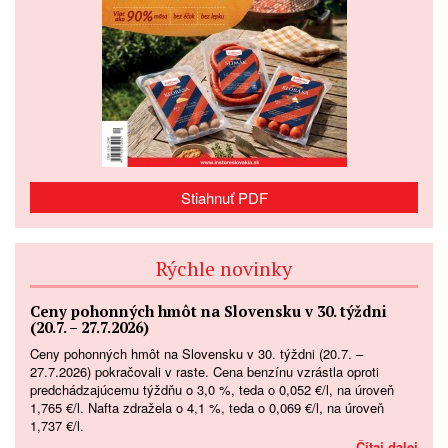
Stiahnuť PDF
Rýchle novinky
Ceny pohonných hmôt na Slovensku v 30. týždni
(20.7. – 27.7.2026)
Ceny pohonných hmôt na Slovensku v 30. týždni (20.7. –
27.7.2026) pokračovali v raste. Cena benzínu vzrástla oproti
predchádzajúcemu týždňu o 3,0 %, teda o 0,052 €/l, na úroveň
1,765 €/l. Nafta zdražela o 4,1 %, teda o 0,069 €/l, na úroveň
1,737 €/l.
Čítaj dalej