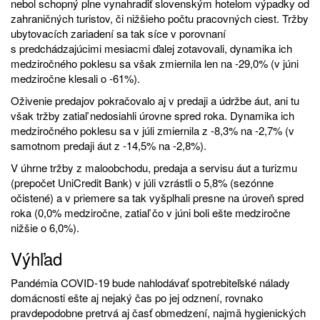
nebol schopný plne vynahradiť slovenským hotelom výpadky od
zahraničných turistov, či nižšieho počtu pracovných ciest. Tržby
ubytovacích zariadení sa tak síce v porovnaní
s predchádzajúcimi mesiacmi ďalej zotavovali, dynamika ich
medziročného poklesu sa však zmiernila len na -29,0% (v júni
medziročne klesali o -61%).
Oživenie predajov pokračovalo aj v predaji a údržbe áut, ani tu
však tržby zatiaľ nedosiahli úrovne spred roka. Dynamika ich
medziročného poklesu sa v júli zmiernila z -8,3% na -2,7% (v
samotnom predaji áut z -14,5% na -2,8%).
V úhrne tržby z maloobchodu, predaja a servisu áut a turizmu
(prepočet UniCredit Bank) v júli vzrástli o 5,8% (sezónne
očistené) a v priemere sa tak vyšplhali presne na úroveň spred
roka (0,0% medziročne, zatiaľ čo v júni boli ešte medziročne
nižšie o 6,0%).
Výhľad
Pandémia COVID-19 bude nahlodávať spotrebiteľské nálady
domácnosti ešte aj nejaký čas po jej odznení, rovnako
pravdepodobne pretrvá aj časť obmedzení, najmä hygienických