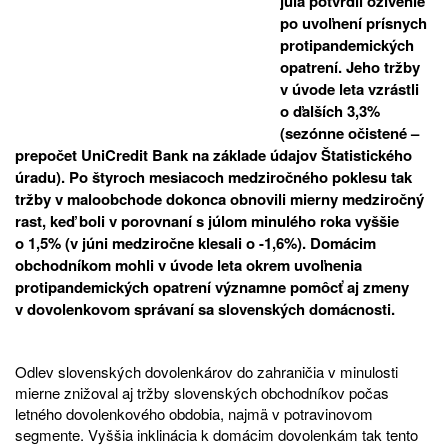
júla potvrdil oživenie
po uvoľnení prísnych
protipandemických
opatrení. Jeho tržby
v úvode leta vzrástli
o ďalších 3,3%
(sezónne očistené –
prepočet UniCredit Bank na základe údajov Štatistického
úradu). Po štyroch mesiacoch medziročného poklesu tak
tržby v maloobchode dokonca obnovili mierny medziročný
rast, keď boli v porovnaní s júlom minulého roka vyššie
o 1,5% (v júni medziročne klesali o -1,6%). Domácim
obchodníkom mohli v úvode leta okrem uvoľnenia
protipandemických opatrení významne pomôcť aj zmeny
v dovolenkovom správaní sa slovenských domácnosti.
Odlev slovenských dovolenkárov do zahraničia v minulosti
mierne znižoval aj tržby slovenských obchodníkov počas
letného dovolenkového obdobia, najmä v potravinovom
segmente. Vyššia inklinácia k domácim dovolenkám tak tento