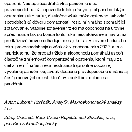
opatrení. Nastupujúca druhá vlna pandémie síce
pravdepodobne už nepovedie k tak prísnym protipandemickým
opatreniam ako na jar, čiastočne však môže opätovne nahlodať
spotrebiteľskú dôveru domácnosti, resp. minimálne spomaliť jej
zotavovanie. Stabilné zotavenie tržieb maloobchodu na úrovne
spred marca tak do konca tohto roka neočakávame a návrat na
predkrízové úrovne odhadujeme najskôr až v závere budúceho
roka, pravdepodobnejšie však až v priebehu roka 2022, a to aj
napriek tomu, že prepad tržieb maloobchodu pomáhajú aspoň
čiastočne zmierňovať kompenzačné opatrenia, ktoré majú za
ciel zmierniť nárast nezamestnanosti (prioritne dočasnej
vyvolanej pandémiou, avšak dočasne pravdepodobne chránia aj
časť pracovných miest, ktoré by zanikli bez ohľadu na
pandémiu).
Autor: Ľubomír Koršňák, Analytik, Makroekonomické analýzy
trhu
Zdroj: UniCredit Bank Czech Republic and Slovakia, a. s.,
pobočka zahraničnej banky