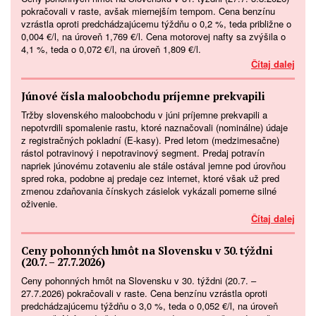
pokračovali v raste, avšak miernejším tempom. Cena benzínu
vzrástla oproti predchádzajúcemu týždňu o 0,2 %, teda približne o
0,004 €/l, na úroveň 1,769 €/l. Cena motorovej nafty sa zvýšila o
4,1 %, teda o 0,072 €/l, na úroveň 1,809 €/l.
Čítaj dalej
Júnové čísla maloobchodu príjemne prekvapili
Tržby slovenského maloobchodu v júni príjemne prekvapili a
nepotvrdili spomalenie rastu, ktoré naznačovali (nominálne) údaje
z registračných pokladní (E-kasy). Pred letom (medzimesačne)
rástol potravinový i nepotravinový segment. Predaj potravín
napriek júnovému zotaveniu ale stále ostával jemne pod úrovňou
spred roka, podobne aj predaje cez internet, ktoré však už pred
zmenou zdaňovania čínskych zásielok vykázali pomerne silné
oživenie.
Čítaj dalej
Ceny pohonných hmôt na Slovensku v 30. týždni
(20.7. – 27.7.2026)
Ceny pohonných hmôt na Slovensku v 30. týždni (20.7. –
27.7.2026) pokračovali v raste. Cena benzínu vzrástla oproti
predchádzajúcemu týždňu o 3,0 %, teda o 0,052 €/l, na úroveň