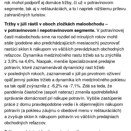
rok mohol podporiť aj domáce tržby, či už v potravinovom
segmente, tak aj v reštauráciách, a to i napriek nižšiemu prílevu
zahraničných turistov.
Tržby v júli rástli v oboch zložkách maloobchodu –
v potravinovom i nepotravinovom segmente.
V potravinovej
časti maloobchodu sme na rozdiel od minulých rokov mohli
stále (podobne ako predchádzajúcich mesiacoch) pozorovať
rastúci sklon k nákupom vo väčších prevádzkach obchodných
reťazcov. Dynamika medziročného rastu tržieb sa tu zrýchlila
z 3,9% na 4,6%. Naopak, menšie špecializované predajne
potravín, ktoré zaznamenávali dynamický rast tržieb
v posledných rokoch, zaznamenali v júli po prvotnom oživení
opäť jemný pokles tržieb a dynamika ich medziročného poklesu
sa tak opäť zvýraznila z -6,2% na -7,1%. Zdá sa teda, že
pandémia čiastočne (aspoň nateraz) zmenila spotrebiteľské
správanie domácnosti pri nákupe potravín. Vyššie zastúpenie
práce z domu pravdepodobne vedie i k objemnejším nákupom
potravín (a poklesu záujmu o obedové menu v reštauráciách)
a zvyšuje sklon k nákupom potravín vo väčších predajniach
obchodných reťazcov.