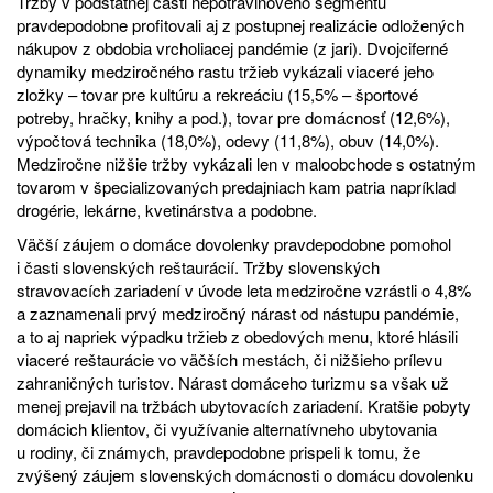
Tržby v podstatnej časti nepotravinového segmentu
pravdepodobne profitovali aj z postupnej realizácie odložených
nákupov z obdobia vrcholiacej pandémie (z jari). Dvojciferné
dynamiky medziročného rastu tržieb vykázali viaceré jeho
zložky – tovar pre kultúru a rekreáciu (15,5% – športové
potreby, hračky, knihy a pod.), tovar pre domácnosť (12,6%),
výpočtová technika (18,0%), odevy (11,8%), obuv (14,0%).
Medziročne nižšie tržby vykázali len v maloobchode s ostatným
tovarom v špecializovaných predajniach kam patria napríklad
drogérie, lekárne, kvetinárstva a podobne.
Väčší záujem o domáce dovolenky pravdepodobne pomohol
i časti slovenských reštaurácií. Tržby slovenských
stravovacích zariadení v úvode leta medziročne vzrástli o 4,8%
a zaznamenali prvý medziročný nárast od nástupu pandémie,
a to aj napriek výpadku tržieb z obedových menu, ktoré hlásili
viaceré reštaurácie vo väčších mestách, či nižšieho prílevu
zahraničných turistov. Nárast domáceho turizmu sa však už
menej prejavil na tržbách ubytovacích zariadení. Kratšie pobyty
domácich klientov, či využívanie alternatívneho ubytovania
u rodiny, či známych, pravdepodobne prispeli k tomu, že
zvýšený záujem slovenských domácnosti o domácu dovolenku