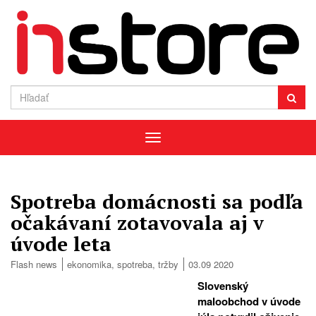
Menu
Spotreba domácnosti sa podľa
očakávaní zotavovala aj v
úvode leta
Flash news
ekonomika
,
spotreba
,
tržby
03.09 2020
Slovenský
maloobchod v úvode