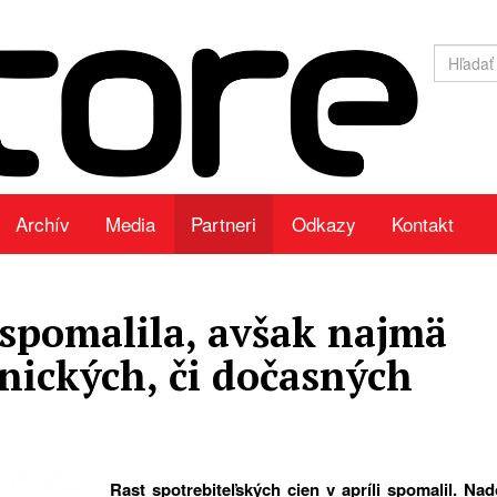
Archív
Media
Partneri
Odkazy
Kontakt
i spomalila, avšak najmä
nických, či dočasných
Rast spotrebiteľských cien v apríli spomalil. Nad