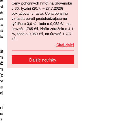
ch
Ceny pohonných hmôt na Slovensku
st
v 30. týždni (20.7. – 27.7.2026)
ch
pokračovali v raste. Cena benzínu
sa
vzrástla oproti predchádzajúcemu
týždňu o 3,0 %, teda o 0,052 €/l, na
ku
úroveň 1,765 €/l. Nafta zdražela o 4,1
mä
%, teda o 0,069 €/l, na úroveň 1,737
tu
€/l.
Čítaj dalej
it
om
Ďalšie novinky
až
om
(z
yv
mu
aj
ni
ho
0-