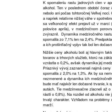
K spomaleniu rastu jadrových cien v aprí
alkohol. Ten v poslednom období čoraz č
nebolo ani počas tohtoročnej Veľkej noci
a napriek relatívne nižšej váhe v spotrebn
sa veľkonočný efekt prejavil už v marci 
polovice apríla), v medziročnom porovn
zvýraznil. Dynamika medziročného rastu c
spomalila zo 7,1% len na 2,4%. Predpokla
a ich protiinflačný vplyv tak bol len dočasn
Nižšie ceny alkoholu boli aj hlavným fakto
tovarov a trhových služieb, ktorú na zákl
vzrástla o 0,2%, avšak dynamika jej medz
Priaznivý vývoj zaznamenali najmä ceny 
spomalila z 2,0% na 1,3%. Ak by sa neme
nezmenené a dynamika ich medziročného 
bude mať najskôr len dočasné trvanie, k 
autách. Tie medzimesačne zlacneli až o 
rástli o 0,8%). Na rozdiel od alkoholu nie
trvalý charakter. Vzhľadom na problémy n
marží.