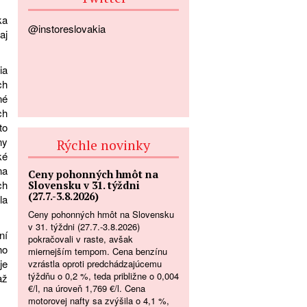
ka
@instoreslovakia
aj
ia
ch
né
ch
to
ny
Rýchle novinky
ké
na
Ceny pohonných hmôt na
ch
Slovensku v 31. týždni
(27.7.-3.8.2026)
la
Ceny pohonných hmôt na Slovensku
v 31. týždni (27.7.-3.8.2026)
ní
pokračovali v raste, avšak
ho
miernejším tempom. Cena benzínu
je
vzrástla oproti predchádzajúcemu
týždňu o 0,2 %, teda približne o 0,004
až
€/l, na úroveň 1,769 €/l. Cena
motorovej nafty sa zvýšila o 4,1 %,