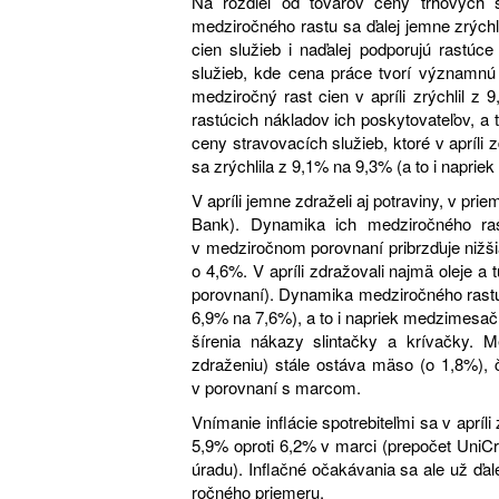
Na rozdiel od tovarov ceny trhových s
medziročného rastu sa ďalej jemne zrýchľ
cien služieb i naďalej podporujú rastúc
služieb, kde cena práce tvorí významnú 
medziročný rast cien v apríli zrýchlil z 
rastúcich nákladov ich poskytovateľov, a
ceny stravovacích služieb, ktoré v apríli
sa zrýchlila z 9,1% na 9,3% (a to i napriek
V apríli jemne zdraželi aj potraviny, v pr
Bank). Dynamika ich medziročného ras
v medziročnom porovnaní pribrzďuje nižšia
o 4,6%. V apríli zdražovali najmä oleje
porovnaní). Dynamika medziročného rastu s
6,9% na 7,6%), a to i napriek medzimesa
šírenia nákazy slintačky a krívačky. 
zdraženiu) stále ostáva mäso (o 1,8%), č
v porovnaní s marcom.
Vnímanie inflácie spotrebiteľmi sa v apríli
5,9% oproti 6,2% v marci (prepočet UniCr
úradu). Inflačné očakávania sa ale už ďale
ročného priemeru.