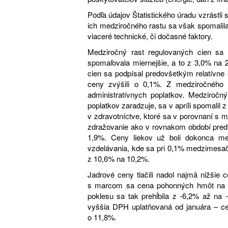
Podľa údajov Štatistického úradu vzrástli
ich medziročného rastu sa však spomalila 
viaceré technické, či dočasné faktory.
Medziročný rast regulovaných cien sa v
spomaľovala miernejšie, a to z 3,0% na 
cien sa podpísal predovšetkým relatívne 
ceny zvýšili o 0,1%. Z medziročného 
administratívnych poplatkov. Medziročný
poplatkov zaradzuje, sa v apríli spomalil 
v zdravotníctve, ktoré sa v porovnaní s
zdražovanie ako v rovnakom období pred 
1,9%. Ceny liekov už boli dokonca me
vzdelávania, kde sa pri 0,1% medzimesa
z 10,6% na 10,2%.
Jadrové ceny tlačili nadol najmä nižšie 
s marcom sa cena pohonných hmôt na S
poklesu sa tak prehĺbila z -6,2% až na 
vyššia DPH uplatňovaná od januára – ce
o 11,8%.