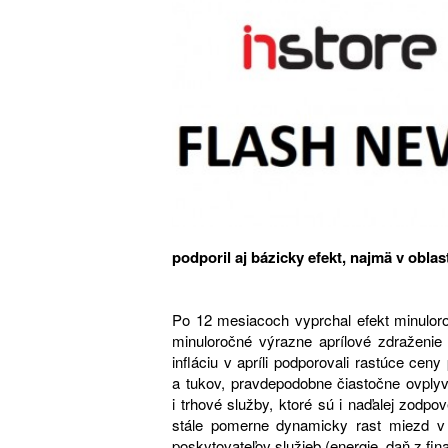
podporil aj bázicky efekt, najmä v oblas
Po 12 mesiacoch vyprchal efekt minuloro
minuloročné výrazne aprílové zdraženie 
infláciu v apríli podporovali rastúce ce
a tukov, pravdepodobne čiastočne ovplyvn
i trhové služby, ktoré sú i naďalej zodpo
stále pomerne dynamicky rast miezd v 
poskytovateľov služieb (energie, daň z fi