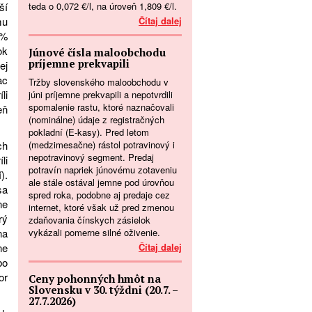
teda o 0,072 €/l, na úroveň 1,809 €/l.
ší
Čítaj dalej
mu
6%
ok
Júnové čísla maloobchodu
príjemne prekvapili
ej
ac
Tržby slovenského maloobchodu v
li
júni príjemne prekvapili a nepotvrdili
spomalenie rastu, ktoré naznačovali
eň
(nominálne) údaje z registračných
pokladní (E-kasy). Pred letom
(medzimesačne) rástol potravinový i
ch
nepotravinový segment. Predaj
li
potravín napriek júnovému zotaveniu
).
ale stále ostával jemne pod úrovňou
sa
spred roka, podobne aj predaje cez
ne
internet, ktoré však už pred zmenou
rý
zdaňovania čínskych zásielok
vykázali pomerne silné oživenie.
na
Čítaj dalej
ne
bo
or
Ceny pohonných hmôt na
Slovensku v 30. týždni (20.7. –
27.7.2026)