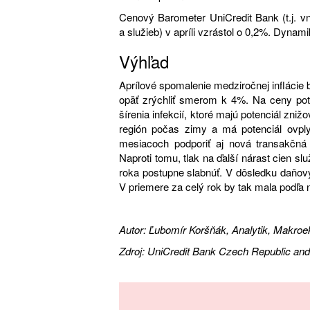
Cenový Barometer UniCredit Bank (t.j. v
a služieb) v apríli vzrástol o 0,2%. Dyna
Výhľad
Aprílové spomalenie medziročnej inflácie 
opäť zrýchliť smerom k 4%. Na ceny potr
šírenia infekcií, ktoré majú potenciál zni
región počas zimy a má potenciál ovplyv
mesiacoch podporiť aj nová transakčná 
Naproti tomu, tlak na ďalší nárast cien s
roka postupne slabnúť. V dôsledku daňový
V priemere za celý rok by tak mala podľa
Autor: Ľubomír Koršňák, Analytik, Makro
Zdroj: UniCredit Bank Czech Republic and