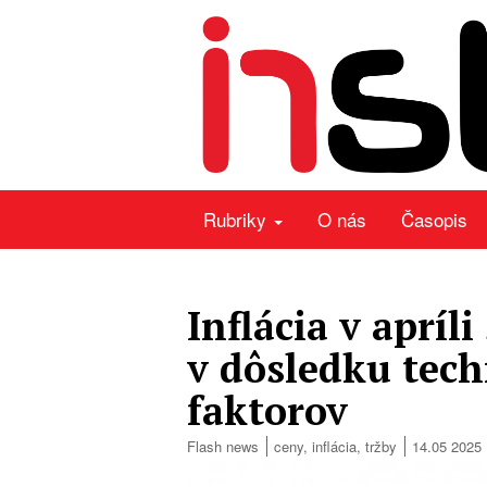
Rubriky
O nás
Časopis
Inflácia v apríl
v dôsledku tech
faktorov
Flash news
ceny
,
inflácia
,
tržby
14.05 2025