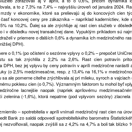
lužieb zdražovali aj v apríli, a to o 0,6%, pričom dynamika i
ovala, a to z 7,3% na 7,4% – najvyššiu úroveň od januára 2024. Ra
e mzdy v ekonomike, ktoré sa prelievajú aj do koncových cien tý
časť koncovej ceny pre zákazníka – napríklad kaderníctiev, kde 
9,5% na 10,2%. Ďalej sa ale zrýchľuje aj rast cien služieb v dôsled
 to i v dôsledku novej transakčnej dane. Vypuklým príkladom sú naj
 zdraželi v priemere o ďalších 0,6% a dynamika ich medziročného ras
 nižšej DPH).
iemere o 0,1% (po očistení o sezónne vplyvy o 0,2% – prepočet UniCred
tu sa tak zrýchlila z 2,2% na 2,6%. Rast cien potravín prit
 DPH, bez jej vplyvu by ceny potravín v apríli medziročne narástli 
 a tuky (o 2,5% medzimesačne, resp. z 13,4% na 16,1% v medziročn
a ale pomerne citeľne zrýchľovala aj pri mlieku, syroch a vajciach 
čnému poklesu cien (o 0,7%). Významným faktorom tu mohol byť vpl
Medziročne lacnejšie naopak (napriek aprílovému medzimesačné
i zelenina (-1,6%), ktorá nepatrne (pod vplyvom sezóny) zlacnela 
 zmiernilo – spotrebitelia v apríli vnímali medziročný rast cien na úrov
edit Bank zo saldá odpovedí spotrebiteľského barometra Štatistické
j nezvoľňovali, naopak zvýšili sa z 4,2% na 4,7% a boli tak blízko 1