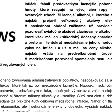
infláciu ťahali predovšetkým lacnejšie pohon
hmoty, ktoré reagujú na vývoj cien ropy 
svetových trhoch, či lacnejší alkohol, u ktorého 
najskôr prejavil veľkonočný akciový efek
V poslednom období začíname už pravidel
pozorovať sviatočné akciové zlacňovanie alkohol
ktoré však má len krátkodobý dočasný charakte
a preto ani tentokrát neočakávame jeho dlhodo
vplyv na infláciu a už v máji sa ceny alkoho
najskôr vrátia na predveľkonočnú úrove
V medziročnom porovnaní spomalenie rastu ci
ti regulovaných cien.
čného zvyšovania administratívnych poplatkov, nezopakovalo sa a
liekov, ktoré tak už boli medziročne lacnejšie. Naopak, medziroč
ny potravín, predovšetkým mlieka, mliečnych výrobkov a vajec a olej
ené aj šírením nákazy slintačky a krívačky. Silný rast cien si drž
vedané za približne 40% celkovej medziročnej inflácie. Nahor ich tla
ekonomike, ale i sekundárne efekty v dôsledku vyšších náklad
nančných transakcií a podobne).