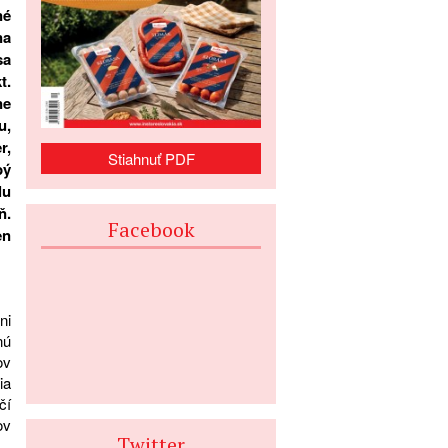
né
na
sa
t.
ne
u,
r,
Stiahnuť PDF
bý
lu
ň.
Facebook
en
ni
nú
ov
ia
čí
ov
Twitter