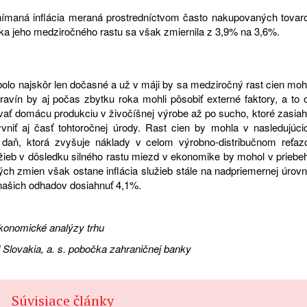
nímaná inflácia meraná prostredníctvom často nakupovaných tovar
mika jeho medziročného rastu sa však zmiernila z 3,9% na 3,6%.
bolo najskôr len dočasné a už v máji by sa medziročný rast cien moh
avín by aj počas zbytku roka mohli pôsobiť externé faktory, a to 
žovať domácu produkciu v živočíšnej výrobe až po sucho, ktoré zasiah
niť aj časť tohtoročnej úrody. Rast cien by mohla v nasledujúci
daň, ktorá zvyšuje náklady v celom výrobno-distribučnom reťazc
lužieb v dôsledku silného rastu miezd v ekonomike by mohol v priebe
ch zmien však ostane inflácia služieb stále na nadpriemernej úrovn
 našich odhadov dosiahnuť 4,1%.
ekonomické analýzy trhu
 Slovakia, a. s. pobočka zahraničnej banky
Súvisiace články