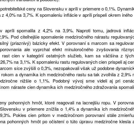
 spotrebiteľské ceny na Slovensku v apríli v priemere o 0,1%. Dynami
z 4,0% na 3,7%. K spomaleniu inflácie v apríli prispeli okrem iného 
 apríli spomalila z 4,2% na 3,9%. Naproti tomu, jadrová inflác
2,9%. Pod citeľnejšie spomalenie medziročného nárastu regulovaný
silný (priaznivý) bázicky efekt. V porovnaní s marcom sa regulova
porovnania ale vyprchal efekt minuloročného zvyšovania rôzny
 rast cien v kategórií ostatných služieb, kam sa väčšina z tých
z 26,7% na 3,1%. K spomaleniu rastu regulovaných cien prispeli aj ce
 marcom síce zvýšili o 0,3%, nezopakovali však už podobne dynamic
rokom a dynamika ich medziročného rastu sa tak zvoľnila z 2,9% 
dziročne nižšie o 1,1%. Podobný vývoj sme videli aj pri cená
čnom náraste cien dynamika ich medziročného zdražovania spomali
ceny pohonných hmôt, ktoré reagovali na lacnejšiu ropu. V porovna
lovensku v priemere znížila o 1,4% a dynamika ich medziročné
-9,3%. Pokles cien pritom v medziročnom porovnaní stále zmierňu
na pohonných hmôt po očistení o túto úpravu medziročne klesla 