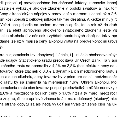
li prispeli aj pravdepodobne len dočasné faktory, menovite lacnej
astejšie vykazuje akciové zlacnenie v období sviatkov a inak to
. Ceny alkoholických nápojov v porovnaní s marcom zlacneli až o 2,
om koši uberali z celkovej inflácie takmer desatinu. A keďže minulý r
(Veľká noc pripadla na prelom marca a apríla, tento rok až do druh
aní sa efekt aprílového akciového sviatočného zlacnenia ešte vi
ien alkoholu (i v dôsledku vyšších spotrebných daní) sa tak v aprí
dáme, že už v máji sa ceny alkoholu vrátia na predveľkonočnú úrov
ý.
rom spomalenia tzv. dopytovej inflácie, t.j. inflácie obchodovateľný
ade údajov Štatistického úradu prepočítava UniCredit Bank. Tá v aprí
iročného rastu sa spomalila z 4,2% na 3,8% (bez efektu zmeny daní
tovarov, ktoré zlacneli o 0,3% a dynamika ich medziročného rastu 
nila cena alkoholu, ceny tovarov by v priemere ostali medzimesač
rastu by sa zmiernila na miernejších 1,6%. Okrem alkoholu, kto
spomaleniu rastu cien tovarov prispeli predovšetkým nižšie cenovky 
2,6% a medziročne boli ich ceny o 1,6% nižšia (v marci medziroč
 je zrejmé, či toto aprílové zlacnenie áut malo dočasný (akciový) ale
a strane dopytu sa ale nedá vylúčiť ani trvalé zníženie cien na úk