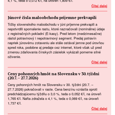
4,1 %, teda o 0,072 €/l, na úroveň 1,809 €/l.
Čítaj dalej
Júnové čísla maloobchodu príjemne prekvapili
Tržby slovenského maloobchodu v júni príjemne prekvapili a
nepotvrdili spomalenie rastu, ktoré naznačovali (nominálne) údaje
z registračných pokladní (E-kasy). Pred letom (medzimesačne)
rástol potravinový i nepotravinový segment. Predaj potravín
napriek júnovému zotaveniu ale stále ostával jemne pod úrovňou
spred roka, podobne aj predaje cez internet, ktoré však už pred
zmenou zdaňovania čínskych zásielok vykázali pomerne silné
oživenie.
Čítaj dalej
Ceny pohonných hmôt na Slovensku v 30. týždni
(20.7. – 27.7.2026)
Ceny pohonných hmôt na Slovensku v 30. týždni (20.7. –
27.7.2026) pokračovali v raste. Cena benzínu vzrástla oproti
predchádzajúcemu týždňu o 3,0 %, teda o 0,052 €/l, na úroveň
1,765 €/l. Nafta zdražela o 4,1 %, teda o 0,069 €/l, na úroveň
1,737 €/l.
Čítaj dalej