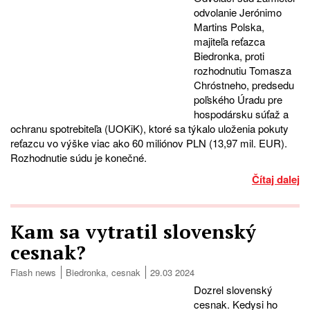
odvolanie Jerónimo
Martins Polska,
majiteľa reťazca
Biedronka, proti
rozhodnutiu Tomasza
Chróstneho, predsedu
poľského Úradu pre
hospodársku súťaž a
ochranu spotrebiteľa (UOKiK), ktoré sa týkalo uloženia pokuty
reťazcu vo výške viac ako 60 miliónov PLN (13,97 mil. EUR).
Rozhodnutie súdu je konečné.
Čítaj dalej
Kam sa vytratil slovenský
cesnak?
Flash news
Biedronka
,
cesnak
29.03 2024
Dozrel slovenský
cesnak. Kedysi ho