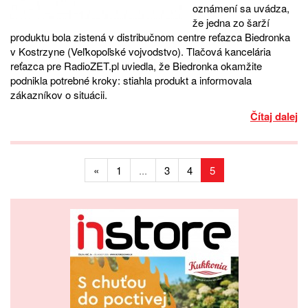
oznámení sa uvádza,
že jedna zo šarží
produktu bola zistená v distribučnom centre reťazca Biedronka
v Kostrzyne (Veľkopoľské vojvodstvo). Tlačová kancelária
reťazca pre RadioZET.pl uviedla, že Biedronka okamžite
podnikla potrebné kroky: stiahla produkt a informovala
zákazníkov o situácii.
Čítaj dalej
«
1
...
3
4
5