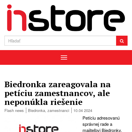
Menu
Biedronka zareagovala na
petíciu zamestnancov, ale
neponúkla riešenie
Flash news
Biedronka
,
zamestnanci
10.04 2024
Petíciu adresovanú
správnej rade a
majiteľovi Biedronky,