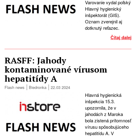
Varovanie vydal poľský
Hlavný hygienický
inšpektorát (GIS).
Oznam zverejnil aj
dotknutý reťazec.
Čítaj dalej
RASFF: Jahody
kontaminované vírusom
hepatitídy A
Flash news
Biedronka
22.03 2024
Hlavná hygienická
inšpekcia 15.3.
upozornila, že v
jahodách z Maroka
bola zistená prítomnosť
vírusu spôsobujúceho
hepatitídu A. V