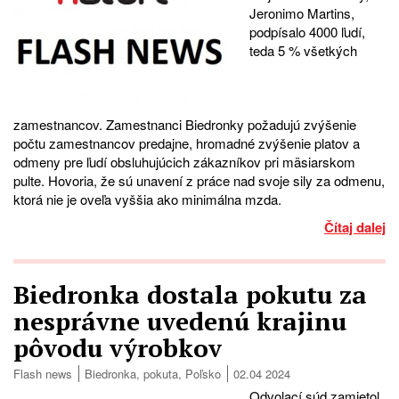
Jeronimo Martins,
podpísalo 4000 ľudí,
teda 5 % všetkých
zamestnancov. Zamestnanci Biedronky požadujú zvýšenie
počtu zamestnancov predajne, hromadné zvýšenie platov a
odmeny pre ľudí obsluhujúcich zákazníkov pri mäsiarskom
pulte. Hovoria, že sú unavení z práce nad svoje sily za odmenu,
ktorá nie je oveľa vyššia ako minimálna mzda.
Čítaj dalej
Biedronka dostala pokutu za
nesprávne uvedenú krajinu
pôvodu výrobkov
Flash news
Biedronka
,
pokuta
,
Poľsko
02.04 2024
Odvolací súd zamietol