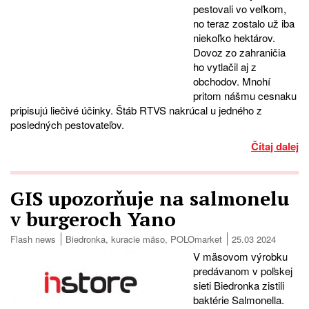
pestovali vo veľkom,
no teraz zostalo už iba
niekoľko hektárov.
Dovoz zo zahraničia
ho vytlačil aj z
obchodov. Mnohí
pritom nášmu cesnaku
pripisujú liečivé účinky. Štáb RTVS nakrúcal u jedného z
posledných pestovateľov.
Čítaj dalej
GIS upozorňuje na salmonelu
v burgeroch Yano
Flash news
Biedronka
,
kuracie mäso
,
POLOmarket
25.03 2024
V mäsovom výrobku
predávanom v poľskej
sieti Biedronka zistili
baktérie Salmonella.