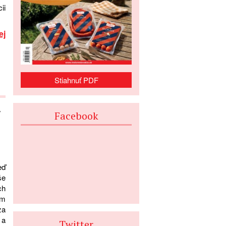
ii
ej
Stiahnuť PDF
Facebook
eď
še
ch
ím
za
 a
Twitter