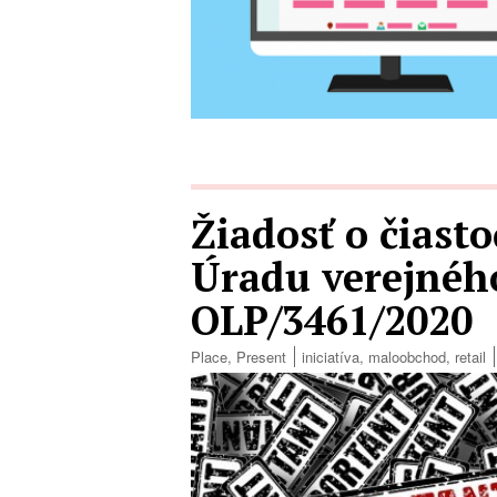
Žiadosť o čiast
Úradu verejného
OLP/3461/2020
Place
,
Present
iniciatíva
,
maloobchod
,
retail