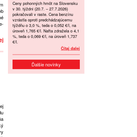
Ceny pohonných hmôt na Slovensku
am
v 30. týždni (20.7. – 27.7.2026)
eb
pokračovali v raste. Cena benzínu
né
vzrástla oproti predchádzajúcemu
e-
týždňu o 3,0 %, teda o 0,052 €/l, na
úroveň 1,765 €/l. Nafta zdražela o 4,1
%, teda o 0,069 €/l, na úroveň 1,737
ej
€/l.
Čítaj dalej
Ďalšie novinky
ej
du
ňa
ký
vy