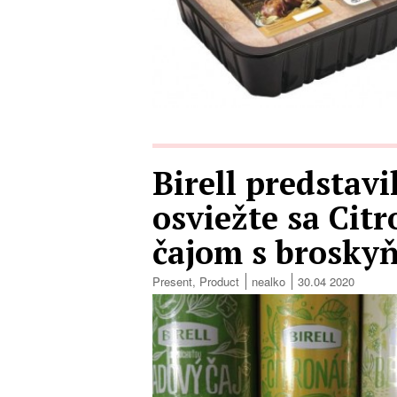
Birell predstavi
osviežte sa Ci
čajom s brosky
Present
,
Product
nealko
30.04 2020