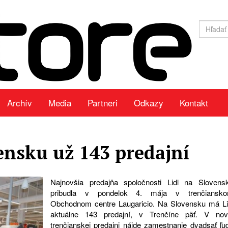
Archív
Media
Partneri
Odkazy
Kontakt
ensku už 143 predajní
Najnovšia predajňa spoločnosti Lidl na Slovens
pribudla v pondelok 4. mája v trenčiansk
Obchodnom centre Laugaricio. Na Slovensku má Li
aktuálne 143 predajní, v Trenčíne päť. V nov
trenčianskej predajni nájde zamestnanie dvadsať ľud