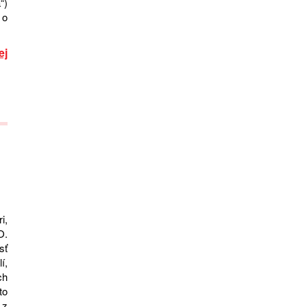
“)
 o
ej
i,
O.
sť
í,
ch
to
 z