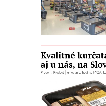
Kvalitné kurča
aj u nás, na Sl
Present
,
Product
grilovanie
,
hydina
,
HYZA
,
k