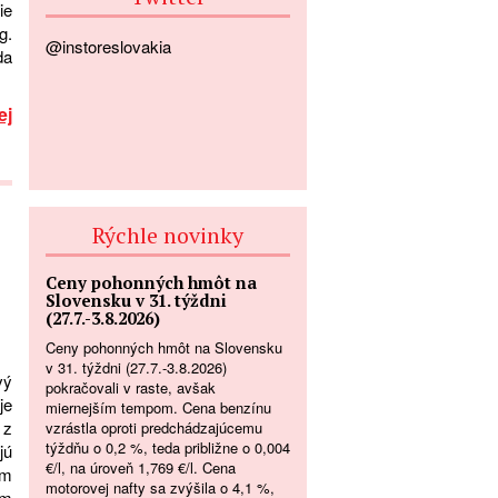
ie
g.
@instoreslovakia
da
ej
Rýchle novinky
Ceny pohonných hmôt na
Slovensku v 31. týždni
(27.7.-3.8.2026)
Ceny pohonných hmôt na Slovensku
v 31. týždni (27.7.-3.8.2026)
vý
pokračovali v raste, avšak
je
miernejším tempom. Cena benzínu
 z
vzrástla oproti predchádzajúcemu
týždňu o 0,2 %, teda približne o 0,004
jú
€/l, na úroveň 1,769 €/l. Cena
ým
motorovej nafty sa zvýšila o 4,1 %,
ým