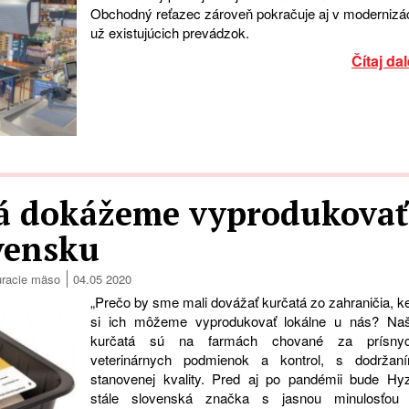
Obchodný reťazec zároveň pokračuje aj v modernizác
už existujúcich prevádzok.
Čítaj dal
tá dokážeme vyprodukovať
ovensku
uracie mäso
04.05 2020
„Prečo by sme mali dovážať kurčatá zo zahraničia, k
si ich môžeme vyprodukovať lokálne u nás? Na
kurčatá sú na farmách chované za prísny
veterinárnych podmienok a kontrol, s dodržan
stanovenej kvality. Pred aj po pandémii bude Hy
stále slovenská značka s jasnou minulosťou