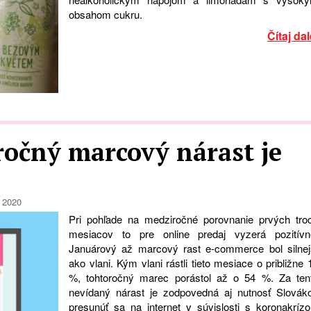
obsahom cukru.
Čítaj dal
ročný marcový nárast je
 2020
Pri pohľade na medziročné porovnanie prvých tro
mesiacov to pre online predaj vyzerá pozitívn
Januárový až marcový rast e-commerce bol silnej
ako vlani. Kým vlani rástli tieto mesiace o približne 
%, tohtoročný marec porástol až o 54 %. Za ten
nevídaný nárast je zodpovedná aj nutnosť Slovák
presunúť sa na internet v súvislosti s koronakrízo