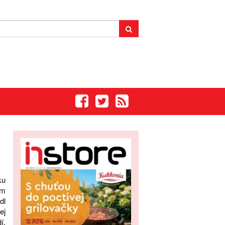
ku
om
dl
ej
í.