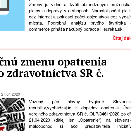
Zmeny je vidno aj kvôli obmedzeným možnosti
platby a dopravy v e-shopoch. Narástol počet plati
cez internet a poklesol počet objednávok cez výdaj
miesta. Podrobnú analýzu prvého štvrťroka 
commerce prináša nákupný poradca Heureka.sk.
Čítaj dal
očnú zmenu opatrenia
 zdravotníctva SR č.
27.04 2020
Vážený pán hlavný hygienik Slovensk
republiky,vychádzajúc z dopadov opatrenia Úra
verejného zdravotníctva SR č. OLP/3461/2020 zo d
21.04.2020 (ďalej len „Opatrenie“) na slovens
maloobchod si ako predstavitelia Iniciatí