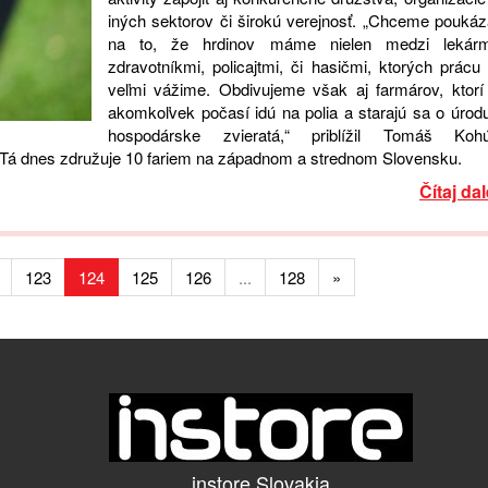
iných sektorov či širokú verejnosť. „Chceme poukáz
na to, že hrdinov máme nielen medzi lekárm
zdravotníkmi, policajtmi, či hasičmi, ktorých prácu 
veľmi vážime. Obdivujeme však aj farmárov, ktorí
akomkoľvek počasí idú na polia a starajú sa o úrodu
hospodárske zvieratá,“ priblížil Tomáš Kohú
 Tá dnes združuje 10 fariem na západnom a strednom Slovensku.
Čítaj dal
123
124
125
126
...
128
»
instore Slovakia