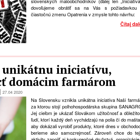
slovenských maloobchodníkov (ďalej len „Iniciatíva
dovoľujeme obrátiť sa na Vás s požiadavkou
čiastočnú zmenu Opatrenia v zmysle tohto návrhu:
Čítaj dal
 unikátnu iniciatívu,
cť domácim farmárom
27.04 2020
Na Slovensku vznikla unikátna iniciatíva Naši farmár
za ktorou stojí poľnohospodárska skupina SANAGR
Jej cieľom je ukázať Slovákom užitočnosť a dôležito
ľudí, ktorí každý deň vychádzajú na polia či do maštal
aby dokázali vyrobiť produkty, ktoré dnes v obchodo
berieme ako samozrejmosť. Zároveň chce do tej
aktivity zapojiť aj konkurenčné družstvá, organizácie