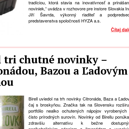
tradíciou, ktorá stavia na inovatívnosť a prinášan
noviniek,“ uvádza v rozhovore pre instore Slovakia In
Jiří Šavrda, výkonný riaditeľ a podpredse
predstavenstva spoločnosti HYZA a.s.
Čítaj dal
l tri chutné novinky –
tronádou, Bazou a Ľadovým
ňou
Birell uviedol na trh novinky Citronáda, Baza a Ľado
čaj s broskyňou. Značka tak na Slovensku rozširu
portfólio nealko ochutených nápojov vyrobených
čisto prírodných surovín. Novinky od Birellu ponúka
zdravšiu alternatívu k bežne dostupn
nealkoholickým nápojom a limonádam s vysok