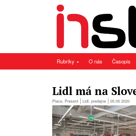
Rubriky
O nás
Časopis
Lidl má na Slov
Place
,
Present
Lidl
,
predajne
05.05 2020