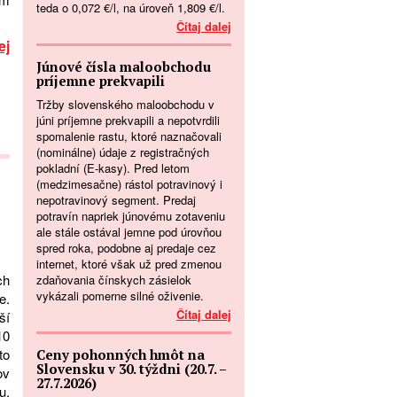
teda o 0,072 €/l, na úroveň 1,809 €/l.
Čítaj dalej
ej
Júnové čísla maloobchodu
príjemne prekvapili
Tržby slovenského maloobchodu v
júni príjemne prekvapili a nepotvrdili
spomalenie rastu, ktoré naznačovali
(nominálne) údaje z registračných
pokladní (E-kasy). Pred letom
(medzimesačne) rástol potravinový i
nepotravinový segment. Predaj
potravín napriek júnovému zotaveniu
ale stále ostával jemne pod úrovňou
spred roka, podobne aj predaje cez
internet, ktoré však už pred zmenou
ch
zdaňovania čínskych zásielok
vykázali pomerne silné oživenie.
e.
Čítaj dalej
ší
10
to
Ceny pohonných hmôt na
Slovensku v 30. týždni (20.7. –
ov
27.7.2026)
u.