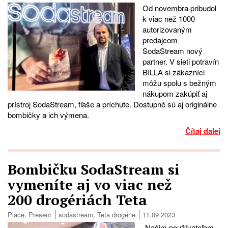
Od novembra pribudol
k viac než 1000
autorizovaným
predajcom
SodaStream nový
partner. V sieti potravín
BILLA si zákazníci
môžu spolu s bežným
nákupom zakúpiť aj
prístroj SodaStream, fľaše a príchute. Dostupné sú aj originálne
bombičky a ich výmena.
Čítaj dalej
Bombičku SodaStream si
vymeníte aj vo viac než
200 drogériách Teta
Place
,
Present
sodastream
,
Teta drogérie
11.09 2023
„Našim používateľom