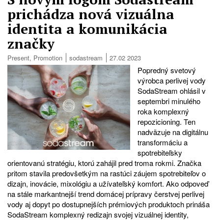
prichádza nová vizuálna
identita a komunikácia
značky
Present
,
Promotion
sodastream
27.02 2023
Popredný svetový
výrobca perlivej vody
SodaStream ohlásil v
septembri minulého
roka komplexný
repozicioning. Ten
nadväzuje na digitálnu
transformáciu a
spotrebiteľsky
orientovanú stratégiu, ktorú zahájil pred troma rokmi. Značka
pritom stavila predovšetkým na rastúci záujem spotrebiteľov o
dizajn, inovácie, mixológiu a užívateľský komfort. Ako odpoveď
na stále markantnejší trend domácej prípravy čerstvej perlivej
vody aj dopyt po dostupnejších prémiových produktoch prináša
SodaStream komplexný redizajn svojej vizuálnej identity,