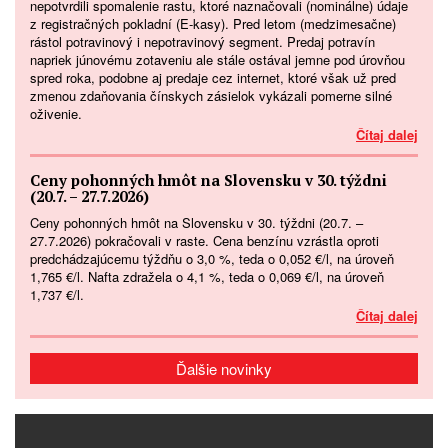
nepotvrdili spomalenie rastu, ktoré naznačovali (nominálne) údaje
z registračných pokladní (E-kasy). Pred letom (medzimesačne)
rástol potravinový i nepotravinový segment. Predaj potravín
napriek júnovému zotaveniu ale stále ostával jemne pod úrovňou
spred roka, podobne aj predaje cez internet, ktoré však už pred
zmenou zdaňovania čínskych zásielok vykázali pomerne silné
oživenie.
Čítaj dalej
Ceny pohonných hmôt na Slovensku v 30. týždni
(20.7. – 27.7.2026)
Ceny pohonných hmôt na Slovensku v 30. týždni (20.7. –
27.7.2026) pokračovali v raste. Cena benzínu vzrástla oproti
predchádzajúcemu týždňu o 3,0 %, teda o 0,052 €/l, na úroveň
1,765 €/l. Nafta zdražela o 4,1 %, teda o 0,069 €/l, na úroveň
1,737 €/l.
Čítaj dalej
Ďalšie novinky