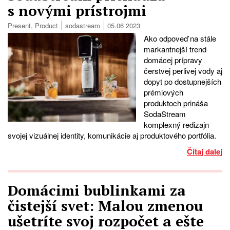
s novými prístrojmi
Present
,
Product
sodastream
05.06 2023
Ako odpoveď na stále
markantnejší trend
domácej prípravy
čerstvej perlivej vody aj
dopyt po dostupnejších
prémiových
produktoch prináša
SodaStream
komplexný redizajn
svojej vizuálnej identity, komunikácie aj produktového portfólia.
Čítaj dalej
Domácimi bublinkami za
čistejší svet: Malou zmenou
ušetríte svoj rozpočet a ešte