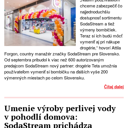
chceme zabezpečiť čo
najjednoduchšiu
dostupnosť sortimentu
SodaStream a tiež
výmeny bombičiek.
Teraz si ich budú môcť
vymeniť aj pri nákupe
drogérie,“ hovorí Attila
Forgon, country manažér značky SodaStream pre Slovensko.
Od septembra pribudol k viac než 600 autorizovaným
predajcom SodaStream nový partner: drogérie Teta umožnia
používateľom vymeniť si bombičku na ďalších vyše 200
výmenných miestach po celom Slovensku.
Čítaj dalej
Umenie výroby perlivej vody
v pohodlí domova:
SodaStream prichádza