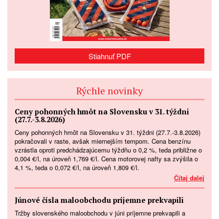
Stiahnuť PDF
Rýchle novinky
Ceny pohonných hmôt na Slovensku v 31. týždni
(27.7.-3.8.2026)
Ceny pohonných hmôt na Slovensku v 31. týždni (27.7.-3.8.2026)
pokračovali v raste, avšak miernejším tempom. Cena benzínu
vzrástla oproti predchádzajúcemu týždňu o 0,2 %, teda približne o
0,004 €/l, na úroveň 1,769 €/l. Cena motorovej nafty sa zvýšila o
4,1 %, teda o 0,072 €/l, na úroveň 1,809 €/l.
Čítaj dalej
Júnové čísla maloobchodu príjemne prekvapili
Tržby slovenského maloobchodu v júni príjemne prekvapili a