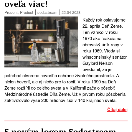
oveľa viac!
Present
,
Product
sodastream
22.04 2023
Každý rok oslavujeme
22. apríla Deň Zeme.
Ten vznikol v roku
1970 ako reakcia na
obrovský únik ropy v
roku 1969. Vtedy si
winsconsinský senátor
Gaylord Nelson
uvedomil, že je
potrebné otvorene hovoriť o ochrane životného prostredia. A
nielen hovoriť, ale aj niečo pre to robiť. V roku 1990 sa Deň
Zeme rozšíril do celého sveta a v Kalifornii začalo pôsobiť
Medzinárodné ústredie Dňa Zeme. Už v prvom roku pôsobenia
zaktivizovalo vyše 200 miliónov ľudí v 140 krajinách sveta.
Čítaj dalej
S novým logom Sodastream