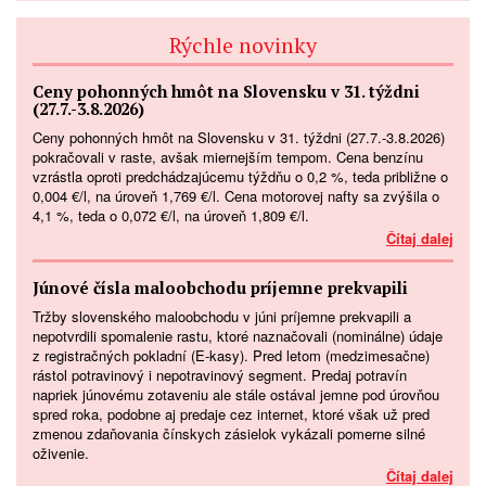
Rýchle novinky
Ceny pohonných hmôt na Slovensku v 31. týždni
(27.7.-3.8.2026)
Ceny pohonných hmôt na Slovensku v 31. týždni (27.7.-3.8.2026)
pokračovali v raste, avšak miernejším tempom. Cena benzínu
vzrástla oproti predchádzajúcemu týždňu o 0,2 %, teda približne o
0,004 €/l, na úroveň 1,769 €/l. Cena motorovej nafty sa zvýšila o
4,1 %, teda o 0,072 €/l, na úroveň 1,809 €/l.
Čítaj dalej
Júnové čísla maloobchodu príjemne prekvapili
Tržby slovenského maloobchodu v júni príjemne prekvapili a
nepotvrdili spomalenie rastu, ktoré naznačovali (nominálne) údaje
z registračných pokladní (E-kasy). Pred letom (medzimesačne)
rástol potravinový i nepotravinový segment. Predaj potravín
napriek júnovému zotaveniu ale stále ostával jemne pod úrovňou
spred roka, podobne aj predaje cez internet, ktoré však už pred
zmenou zdaňovania čínskych zásielok vykázali pomerne silné
oživenie.
Čítaj dalej