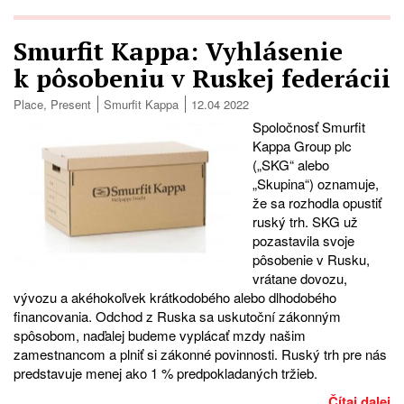
Smurfit Kappa: Vyhlásenie
k pôsobeniu v Ruskej federácii
Place
,
Present
Smurfit Kappa
12.04 2022
Spoločnosť Smurfit
Kappa Group plc
(„SKG“ alebo
„Skupina“) oznamuje,
že sa rozhodla opustiť
ruský trh. SKG už
pozastavila svoje
pôsobenie v Rusku,
vrátane dovozu,
vývozu a akéhokoľvek krátkodobého alebo dlhodobého
financovania. Odchod z Ruska sa uskutoční zákonným
spôsobom, naďalej budeme vyplácať mzdy našim
zamestnancom a plniť si zákonné povinnosti. Ruský trh pre nás
predstavuje menej ako 1 % predpokladaných tržieb.
Čítaj dalej