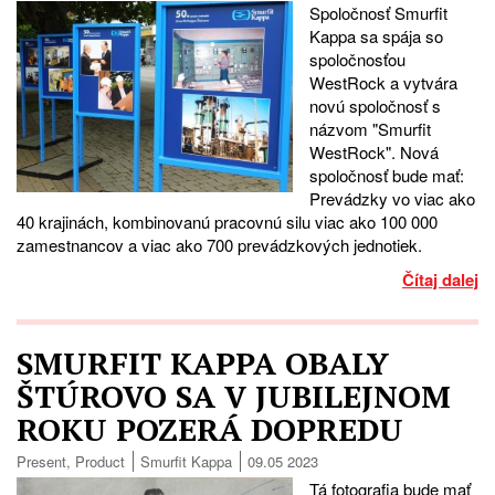
Spoločnosť Smurfit
Kappa sa spája so
spoločnosťou
WestRock a vytvára
novú spoločnosť s
názvom "Smurfit
WestRock". Nová
spoločnosť bude mať:
Prevádzky vo viac ako
40 krajinách, kombinovanú pracovnú silu viac ako 100 000
zamestnancov a viac ako 700 prevádzkových jednotiek.
Čítaj dalej
SMURFIT KAPPA OBALY
ŠTÚROVO SA V JUBILEJNOM
ROKU POZERÁ DOPREDU
Present
,
Product
Smurfit Kappa
09.05 2023
Tá fotograﬁa bude mať