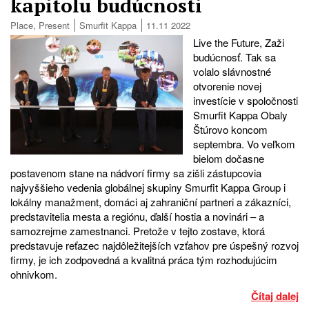
kapitolu budúcnosti
Place
,
Present
Smurfit Kappa
11.11 2022
Live the Future, Zaži
budúcnosť. Tak sa
volalo slávnostné
otvorenie novej
investície v spoločnosti
Smurfit Kappa Obaly
Štúrovo koncom
septembra. Vo veľkom
bielom dočasne
postavenom stane na nádvorí firmy sa zišli zástupcovia
najvyššieho vedenia globálnej skupiny Smurfit Kappa Group i
lokálny manažment, domáci aj zahraniční partneri a zákazníci,
predstavitelia mesta a regiónu, ďalší hostia a novinári – a
samozrejme zamestnanci. Pretože v tejto zostave, ktorá
predstavuje reťazec najdôležitejších vzťahov pre úspešný rozvoj
firmy, je ich zodpovedná a kvalitná práca tým rozhodujúcim
ohnivkom.
Čítaj dalej