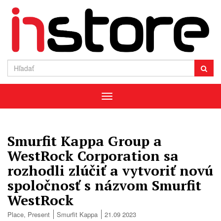
Menu
Smurfit Kappa Group a
WestRock Corporation sa
rozhodli zlúčiť a vytvoriť novú
spoločnosť s názvom Smurfit
WestRock
Place
,
Present
Smurfit Kappa
21.09 2023