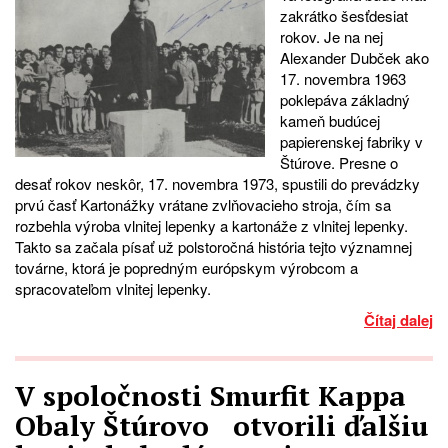
zakrátko šesťdesiat
rokov. Je na nej
Alexander Dubček ako
17. novembra 1963
poklepáva základný
kameň budúcej
papierenskej fabriky v
Štúrove. Presne o
desať rokov neskôr, 17. novembra 1973, spustili do prevádzky
prvú časť Kartonážky vrátane zvlňovacieho stroja, čím sa
rozbehla výroba vlnitej lepenky a kartonáže z vlnitej lepenky.
Takto sa začala písať už polstoročná história tejto významnej
továrne, ktorá je popredným európskym výrobcom a
spracovateľom vlnitej lepenky.
Čítaj dalej
V spoločnosti Smurfit Kappa
Obaly Štúrovo otvorili ďalšiu