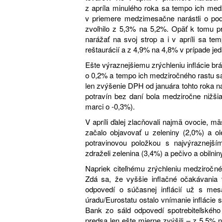
z apríla minulého roka sa tempo ich med
v priemere medzimesačne narástli o po
zvoľnilo z 5,3% na 5,2%. Opäť k tomu pr
narážať na svoj strop a i v apríli sa t
reštaurácií a z 4,9% na 4,8% v prípade jedá
Ešte výraznejšiemu zrýchleniu inflácie brá
o 0,2% a tempo ich medziročného rastu sa
len zvýšenie DPH od januára tohto roka 
potravín bez daní bola medziročne nižš
marci o -0,3%).
V apríli ďalej zlacňovali najmä ovocie, 
začalo objavovať u zeleniny (2,0%) a ol
potravinovou položkou s najvýraznejš
zdraželi zelenina (3,4%) a pečivo a obilnin
Napriek citeľnému zrýchleniu medziročného
Zdá sa, že vyššie inflačné očakávania v
odpovedí o súčasnej inflácií už s mes
úradu/Eurostatu ostalo vnímanie inflácie
Bank zo sáld odpovedí spotrebiteľského
predsa len ešte mierne zvýšili – z 5,5%