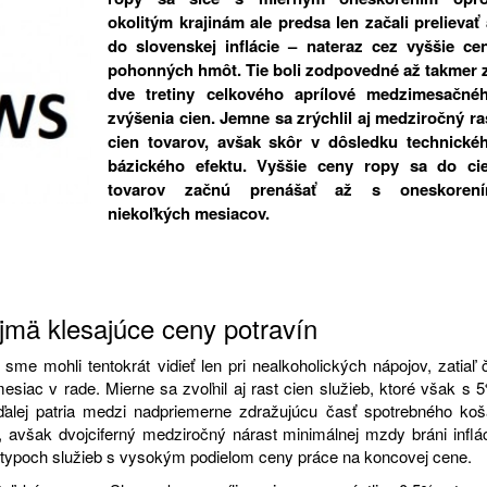
okolitým krajinám ale predsa len začali prelievať 
do slovenskej inflácie – nateraz cez vyššie ce
pohonných hmôt. Tie boli zodpovedné až takmer 
dve tretiny celkového aprílové medzimesačné
zvýšenia cien. Jemne sa zrýchlil aj medziročný ra
cien tovarov, avšak skôr v dôsledku technické
bázického efektu. Vyššie ceny ropy sa do ci
tovarov začnú prenášať až s oneskoren
niekoľkých mesiacov.
 najmä klesajúce ceny potravín
me mohli tentokrát vidieť len pri nealkoholických nápojov, zatiaľ 
mesiac v rade. Mierne sa zvoľnil aj rast cien služieb, ktoré však s 
lej patria medzi nadpriemerne zdražujúcu časť spotrebného koš
 avšak dvojciferný medziročný nárast minimálnej mzdy bráni inflác
h typoch služieb s vysokým podielom ceny práce na koncovej cene.