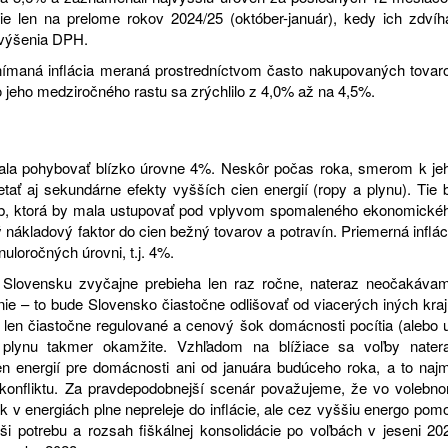
e len na prelome rokov 2024/25 (október-január), kedy ich zdvíha
zvýšenia DPH.
nímaná inflácia meraná prostredníctvom často nakupovaných tovar
o jeho medziročného rastu sa zrýchlilo z 4,0% až na 4,5%.
mala pohybovať blízko úrovne 4%. Neskôr počas roka, smerom k je
tať aj sekundárne efekty vyšších cien energií (ropy a plynu). Tie 
žieb, ktorá by mala ustupovať pod vplyvom spomaleného ekonomické
ný nákladový faktor do cien bežný tovarov a potravín. Priemerná inflác
nuloročných úrovni, t.j. 4%.
a Slovensku zvyčajne prebieha len raz ročne, nateraz neočakáva
nie – to bude Slovensko čiastočne odlišovať od viacerých iných kraj
 len čiastočne regulované a cenový šok domácnosti pocítia (alebo 
a a plynu takmer okamžite. Vzhľadom na blížiace sa voľby nater
n energií pre domácnosti ani od januára budúceho roka, a to naj
 konfliktu. Za pravdepodobnejší scenár považujeme, že vo volebn
 v energiách plne nepreleje do inflácie, ale cez vyššiu energo pom
výši potrebu a rozsah fiškálnej konsolidácie po voľbách v jeseni 20