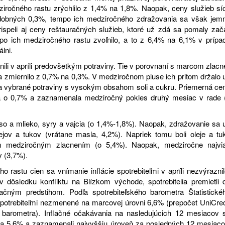
ziročného rastu zrýchlilo z 1,4% na 1,8%. Naopak, ceny služieb sí
dobných 0,3%, tempo ich medziročného zdražovania sa však jem
ispeli aj ceny reštauračných služieb, ktoré už zdá sa pomaly zača
empo ich medziročného rastu zvoľnilo, a to z 6,4% na 6,1% v prípa
lni.
nili v apríli predovšetkým potraviny. Tie v porovnaní s marcom zlacne
 zmiernilo z 0,7% na 0,3%. V medziročnom pluse ich pritom držalo 
na vybrané potraviny s vysokým obsahom soli a cukru. Priemerná ce
ia o 0,7% a zaznamenala medziročný pokles druhý mesiac v rade 
mäso a mlieko, syry a vajcia (o 1,4%-1,8%). Naopak, zdražovanie sa 
ejov a tukov (vrátane masla, 4,2%). Napriek tomu boli oleje a tu
ím medziročným zlacnením (o 5,4%). Naopak, medziročne najvi
y (3,7%).
 rastu cien sa vnímanie inflácie spotrebiteľmi v apríli nezvýraznil
 dôsledku konfliktu na Blízkom východe, spotrebitelia premietli 
ačným predstihom. Podľa spotrebiteľského barometra Štatistické
 spotrebiteľmi nezmenené na marcovej úrovni 6,6% (prepočet UniCred
 barometra). Inflačné očakávania na nasledujúcich 12 mesiacov 
 na 5,6% a zaznamenali najvyššiu úroveň za posledných 12 mesiaco