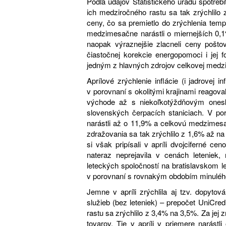
Podľa údajov Štatistického úradu spotreb
ich medziročného rastu sa tak zrýchlil
ceny, čo sa premietlo do zrýchlenia te
medzimesačne narástli o miernejších 0,1
naopak výraznejšie zlacneli ceny pošto
čiastočnej korekcie energopomoci i jej 
jedným z hlavných zdrojov celkovej medziro
Aprílové zrýchlenie inflácie (i jadrove
v porovnaní s okolitými krajinami reagova
východe až s niekoľkotýždňovým onesko
slovenských čerpacích staniciach. V 
narástli až o 11,9% a celkovú medzimesač
zdražovania sa tak zrýchlilo z 1,6% až na 
si však pripísali v apríli dvojciferné 
nateraz neprejavila v cenách leteniek
leteckých spoločností na bratislavskom le
v porovnaní s rovnakým obdobím minuléh
Jemne v apríli zrýchlila aj tzv. dopyto
služieb (bez leteniek) – prepočet UniCred
rastu sa zrýchlilo z 3,4% na 3,5%. Za jej z
tovarov. Tie v apríli v priemere narást