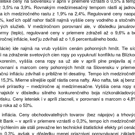
iteľské ceny na Slovensku v apríli v priemere vzrástli o 0,5% a tem
o z 3,5% na 3,9%. Rovnakým medzimesačný tempom rástli aj jadro
mpa ich medziročného rastu z 1,9% na 2,4%. Regulované ceny naop
%, keď ich opäť nahor tlačili najmä vyššie ceny vodného a stočnéh
vých služieb. V medziročnom porovnaní ale, v dôsledku januárov
formy (teplo), regulované ceny v priemere zdraželi až o 9,6% a bo
čnej inflácie, keď ju zdvíhali až o 1,6 percentuálneho bodu.
j inflácie) ide najmä na vrub vyšším cenám pohonných hmôt. Tie sí
li na zdraženie svetových cien ropy po vypuknutí konfliktu na Blízk
rením, vyššia cena ropy sa už ale v apríli plne prejavila aj 
porovnaní s marcom ceny pohonných hmôt na Slovensku v prieme
nú infláciu zdvíhali o približne tri desatiny. Tempo ich medziročné
15,3%. Mierne silnejšie opäť rástla cena nafty. Ako nafta, tak aj benz
cenové prírastky – medziročne aj medzimesačne. Vyššia cena ropy 
, najskôr v dôsledku silného konkurenčného boja nízkonákladový
tisku. Ceny leteniek i v apríli zlacneli, v porovnaní s marcom o 4,8
o roka až o 53%.
vá inflácia. Ceny obchodovateľných tovarov (bez nápojov) a trhový
it Bank – v apríli v priemere vzrástli o 0,3%, tempo ich medziročné
rýchlením ale stáli prevažne len technické štatistické efekty pri cená
li o 0,3%, avšak v dôsledku menej priaznivej porovnávacej základ