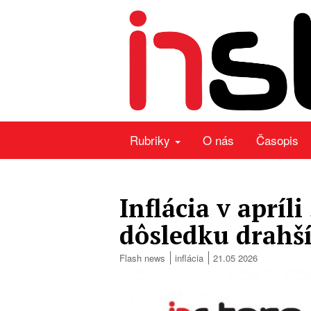
Rubriky
O nás
Časopis
Inflácia v apríli
dôsledku drahš
Flash news
inflácia
21.05 2026