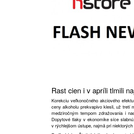
Rast cien i v apríli tlmili
Korekciu veľkonočného akciového efektu s
ceny alkoholu prekvapivo klesli, už tretí 
medziročným tempom zdražovania i naďa
Dopytové tlaky v ekonomike síce slabnú,
v rýchlejšom ústupe, najmä pri niektorýc