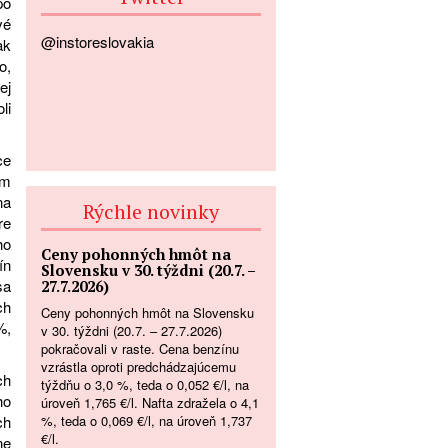
po
vé
@instoreslovakia
ak
o,
ej
li
ce
om
na
Rýchle novinky
re
ho
Ceny pohonných hmôt na
ín
Slovensku v 30. týždni (20.7. –
sa
27.7.2026)
ch
Ceny pohonných hmôt na Slovensku
%,
v 30. týždni (20.7. – 27.7.2026)
pokračovali v raste. Cena benzínu
vzrástla oproti predchádzajúcemu
ch
týždňu o 3,0 %, teda o 0,052 €/l, na
ho
úroveň 1,765 €/l. Nafta zdražela o 4,1
%, teda o 0,069 €/l, na úroveň 1,737
ch
€/l.
ne