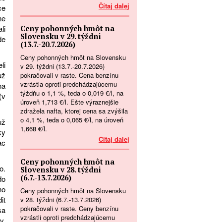
Čítaj dalej
ce
ne
Ceny pohonných hmôt na
li
Slovensku v 29. týždni
de
(13.7.-20.7.2026)
Ceny pohonných hmôt na Slovensku
li
v 29. týždni (13.7.-20.7.2026)
už
pokračovali v raste. Cena benzínu
vzrástla oproti predchádzajúcemu
na
týždňu o 1,1 %, teda o 0,019 €/l, na
(v
úroveň 1,713 €/l. Ešte výraznejšie
zdražela nafta, ktorej cena sa zvýšila
o 4,1 %, teda o 0,065 €/l, na úroveň
už
1,668 €/l.
ky
Čítaj dalej
ac
Ceny pohonných hmôt na
o.
Slovensku v 28. týždni
(6.7.-13.7.2026)
do
ho
Ceny pohonných hmôt na Slovensku
it
v 28. týždni (6.7.-13.7.2026)
pokračovali v raste. Ceny benzínu
sa
vzrástli oproti predchádzajúcemu
v.