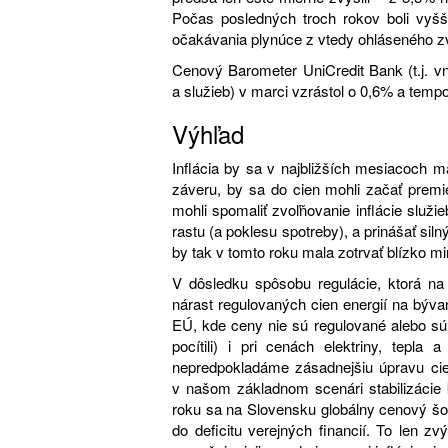
Počas posledných troch rokov boli vyšši
očakávania plynúce z vtedy ohláseného 
Cenový Barometer UniCredit Bank (t.j. v
a služieb) v marci vzrástol o 0,6% a temp
Výhľad
Inflácia by sa v najbližších mesiacoch 
záveru, by sa do cien mohli začať premie
mohli spomaliť zvoľňovanie inflácie slu
rastu (a poklesu spotreby), a prinášať sil
by tak v tomto roku mala zotrvať blízko mi
V dôsledku spôsobu regulácie, ktorá n
nárast regulovaných cien energií na býva
EÚ, kde ceny nie sú regulované alebo sú
pocítili) i pri cenách elektriny, tepl
nepredpokladáme zásadnejšiu úpravu cie
v našom základnom scenári stabilizácie
roku sa na Slovensku globálny cenový šok
do deficitu verejných financií. To len z