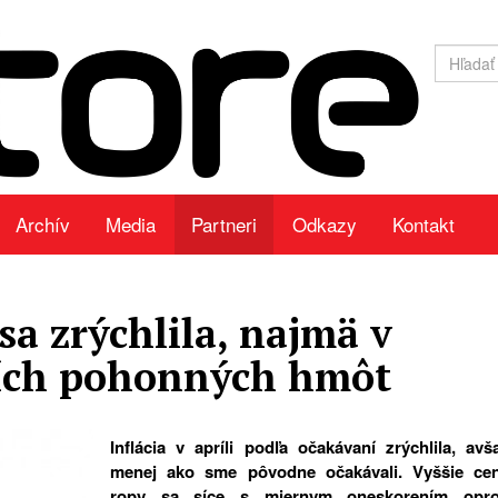
Archív
Media
Partneri
Odkazy
Kontakt
 sa zrýchlila, najmä v
ích pohonných hmôt
Inflácia v apríli podľa očakávaní zrýchlila, avš
menej ako sme pôvodne očakávali. Vyššie ce
ropy sa síce s miernym oneskorením opro