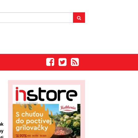
ak
ny
ti