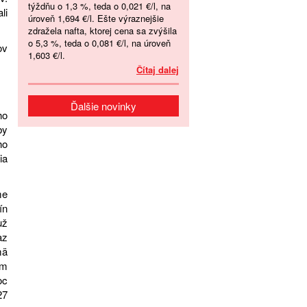
týždňu o 1,3 %, teda o 0,021 €/l, na
li
úroveň 1,694 €/l. Ešte výraznejšie
zdražela nafta, ktorej cena sa zvýšila
o 5,3 %, teda o 0,081 €/l, na úroveň
ov
1,603 €/l.
Čítaj dalej
Ďalšie novinky
ho
by
ho
ia
me
ín
už
az
mä
om
oc
27