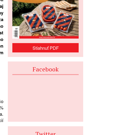
aj
ny
za
ho
st
ho
en
Stiahnuť PDF
ím
Facebook
čo
5%
a.
ií
Twitter