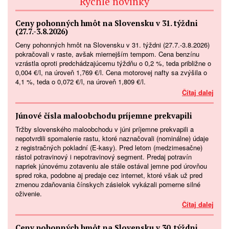
Rýchle novinky
Ceny pohonných hmôt na Slovensku v 31. týždni
(27.7.-3.8.2026)
Ceny pohonných hmôt na Slovensku v 31. týždni (27.7.-3.8.2026)
pokračovali v raste, avšak miernejším tempom. Cena benzínu
vzrástla oproti predchádzajúcemu týždňu o 0,2 %, teda približne o
0,004 €/l, na úroveň 1,769 €/l. Cena motorovej nafty sa zvýšila o
4,1 %, teda o 0,072 €/l, na úroveň 1,809 €/l.
Čítaj dalej
Júnové čísla maloobchodu príjemne prekvapili
Tržby slovenského maloobchodu v júni príjemne prekvapili a
nepotvrdili spomalenie rastu, ktoré naznačovali (nominálne) údaje
z registračných pokladní (E-kasy). Pred letom (medzimesačne)
rástol potravinový i nepotravinový segment. Predaj potravín
napriek júnovému zotaveniu ale stále ostával jemne pod úrovňou
spred roka, podobne aj predaje cez internet, ktoré však už pred
zmenou zdaňovania čínskych zásielok vykázali pomerne silné
oživenie.
Čítaj dalej
Ceny pohonných hmôt na Slovensku v 30. týždni