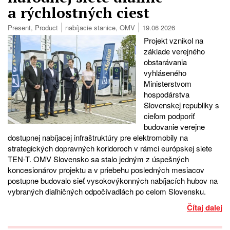
a rýchlostných ciest
Present
,
Product
nabíjacie stanice
,
OMV
19.06 2026
Projekt vznikol na
základe verejného
obstarávania
vyhláseného
Ministerstvom
hospodárstva
Slovenskej republiky s
cieľom podporiť
budovanie verejne
dostupnej nabíjacej infraštruktúry pre elektromobily na
strategických dopravných koridoroch v rámci európskej siete
TEN-T. OMV Slovensko sa stalo jedným z úspešných
koncesionárov projektu a v priebehu posledných mesiacov
postupne budovalo sieť vysokovýkonných nabíjacích hubov na
vybraných diaľničných odpočívadlách po celom Slovensku.
Čítaj dalej