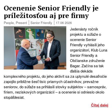
Ocenenie Senior Friendly je
príležitosťou aj pre firmy
People
,
Present
Senior Friendly
17.06 2026
Jedenásty ročník
projektu a súťaže o
ocenenie Senior
Friendly vyhlásili jeho
organizátori, Klub Luna
Senior Friendly a
Občianske združenie
Bagar. Začína sa tak
ďalšia dekáda
komplexného projektu, do jeho aktivít sa za uplynulé desaťročie
zapojilo približne šesť tisíc priamych účastníkov, prevažne
seniorov, do súťaže sa prihlásili stovky subjektov – samospráv,
firiem, neziskových organizácií – a ocenenie si odnieslo okolo
stopäťdesiat.
Čítaj dalej