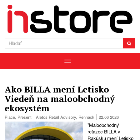
Menu
Ako BILLA mení Letisko
Viedeň na maloobchodný
ekosystém
Place
,
Present
Aletos Retail Advisory
,
Rennack
22.06 2026
"Maloobchodný
reťazec BILLA v
Rakúsku mení Letisko