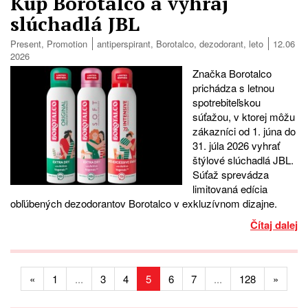
Kúp Borotalco a vyhraj
slúchadlá JBL
Present
,
Promotion
antiperspirant
,
Borotalco
,
dezodorant
,
leto
12.06
2026
Značka Borotalco
prichádza s letnou
spotrebiteľskou
súťažou, v ktorej môžu
zákazníci od 1. júna do
31. júla 2026 vyhrať
štýlové slúchadlá JBL.
Súťaž sprevádza
limitovaná edícia
obľúbených dezodorantov Borotalco v exkluzívnom dizajne.
Čítaj dalej
«
1
...
3
4
5
6
7
...
128
»