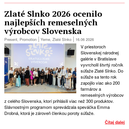
Zlaté Slnko 2026 ocenilo
najlepších remeselných
výrobcov Slovenska
Present
,
Promotion
Yeme
,
Zlaté Slnko
16.06 2026
V priestoroch
Slovenskej národnej
galérie v Bratislave
vyvrcholil štvrtý ročník
súťaže Zlaté Slnko. Do
súťaže sa tento rok
zapojilo viac ako 200
farmárov a
remeselných výrobcov
z celého Slovenska, ktorí prihlásili viac než 300 produktov.
Slávnostným programom sprevádzala speváčka Emma
Drobná, ktorá je zároveň členkou poroty súťaže.
Čítaj dalej