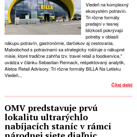
Viedeň na komplexný
ekosystém potravín.
Tri rôzne formáty
predajní v tesnej
blízkosti pokrývajú
potreby v oblasti
nákupu potravín, gastronómie, darčekov aj cestovania.
Maloobchod s potravinami sa strategicky roširuje o nákupné
misie, ktoré tradične zahŕňa tzv. travel retail a foodservice,"
uvádza v článku Sebastian Rennack, rešpektovaný analytik,
Aletos Retail Advisory. Tri rôzne formáty BILLA Na Letisku
Viedeň...
Čítaj dalej
OMV predstavuje prvú
lokalitu ultrarýchlo
nabíjacích staníc v rámci
národnej siete diaľnic