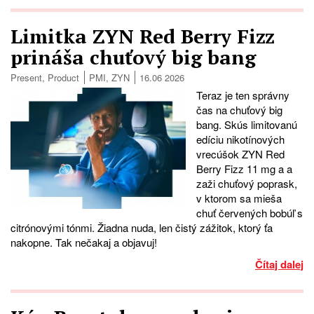
Limitka ZYN Red Berry Fizz
prináša chuťový big bang
Present
,
Product
PMI
,
ZYN
16.06 2026
Teraz je ten správny
čas na chuťový big
bang. Skús limitovanú
edíciu nikotínových
vrecúšok ZYN Red
Berry Fizz 11 mg a a
zaži chuťový poprask,
v ktorom sa mieša
chuť červených bobúľ s
citrónovými tónmi. Žiadna nuda, len čistý zážitok, ktorý ťa
nakopne. Tak nečakaj a objavuj!
Čítaj dalej