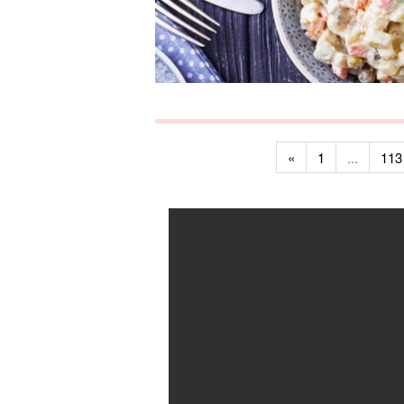
«
1
...
113