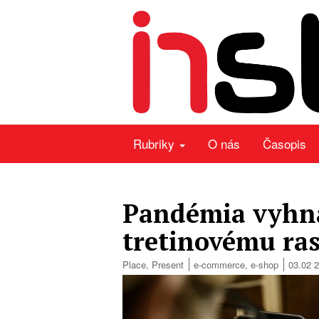
Rubriky
O nás
Časopis
Pandémia vyhna
tretinovému ra
Place
,
Present
e-commerce
,
e-shop
03.02 