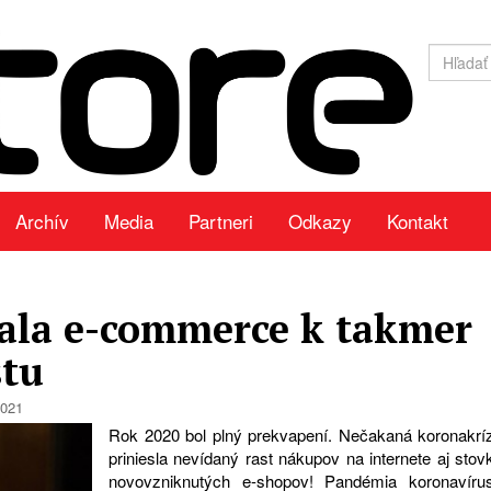
Archív
Media
Partneri
Odkazy
Kontakt
la e-commerce k takmer
stu
2021
Rok 2020 bol plný prekvapení. Nečakaná koronakrí
priniesla nevídaný rast nákupov na internete aj stov
novovzniknutých e-shopov! Pandémia koronavíru