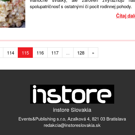
spolupatričnosť s ostatnými či pocit rodinnej pohody.
Čítaj dal
114
115
116
117
...
128
»
instore Slovakia
Events&Publishing s.r.o, Azalková 4, 821 03 Bratislava
redakcia@instoreslovakia.sk