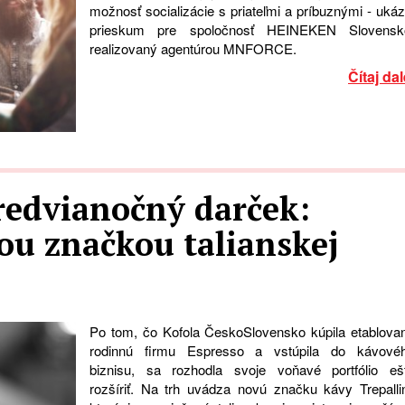
možnosť socializácie s priateľmi a príbuznými - ukáz
prieskum pre spoločnosť HEINEKEN Slovensk
realizovaný agentúrou MNFORCE.
Čítaj dal
predvianočný darček:
ou značkou talianskej
Po tom, čo Kofola ČeskoSlovensko kúpila etablova
rodinnú firmu Espresso a vstúpila do kávové
biznisu, sa rozhodla svoje voňavé portfólio eš
rozšíriť. Na trh uvádza novú značku kávy Trepallin