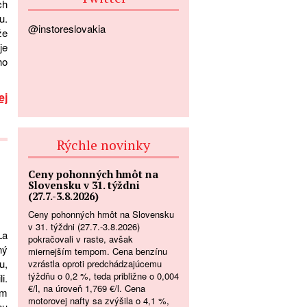
ch
u.
@instoreslovakia
že
je
ho
ej
Rýchle novinky
Ceny pohonných hmôt na
Slovensku v 31. týždni
(27.7.-3.8.2026)
Ceny pohonných hmôt na Slovensku
v 31. týždni (27.7.-3.8.2026)
La
pokračovali v raste, avšak
ný
miernejším tempom. Cena benzínu
u,
vzrástla oproti predchádzajúcemu
týždňu o 0,2 %, teda približne o 0,004
i.
€/l, na úroveň 1,769 €/l. Cena
ým
motorovej nafty sa zvýšila o 4,1 %,
nu