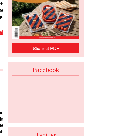
ch
te
je
ej
Stiahnuť PDF
Facebook
ie
la
ie
ch
Twitter