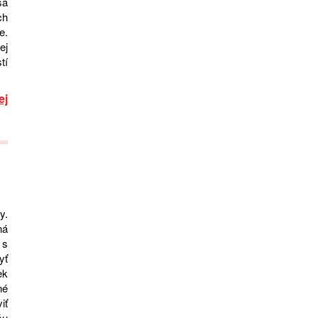
sa
ch
e.
ej
tí
ej
y.
ná
 s
yť
ek
né
iť
šu