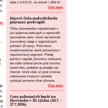
teda o 0,072 €/l, na úroveň 1,809 €/l.
i.
Čítaj dalej
u,
Júnové čísla maloobchodu
príjemne prekvapili
ej
Tržby slovenského maloobchodu v
júni príjemne prekvapili a nepotvrdili
spomalenie rastu, ktoré naznačovali
(nominálne) údaje z registračných
pokladní (E-kasy). Pred letom
(medzimesačne) rástol potravinový i
nepotravinový segment. Predaj
potravín napriek júnovému zotaveniu
N
ale stále ostával jemne pod úrovňou
spred roka, podobne aj predaje cez
internet, ktoré však už pred zmenou
zdaňovania čínskych zásielok
vykázali pomerne silné oživenie.
je
Čítaj dalej
i,
u.
Ceny pohonných hmôt na
Slovensku v 30. týždni (20.7. –
aj
27.7.2026)
 o