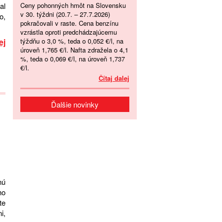
Ceny pohonných hmôt na Slovensku
al
v 30. týždni (20.7. – 27.7.2026)
o,
pokračovali v raste. Cena benzínu
vzrástla oproti predchádzajúcemu
týždňu o 3,0 %, teda o 0,052 €/l, na
ej
úroveň 1,765 €/l. Nafta zdražela o 4,1
%, teda o 0,069 €/l, na úroveň 1,737
€/l.
Čítaj dalej
Ďalšie novinky
nú
ho
te
i,