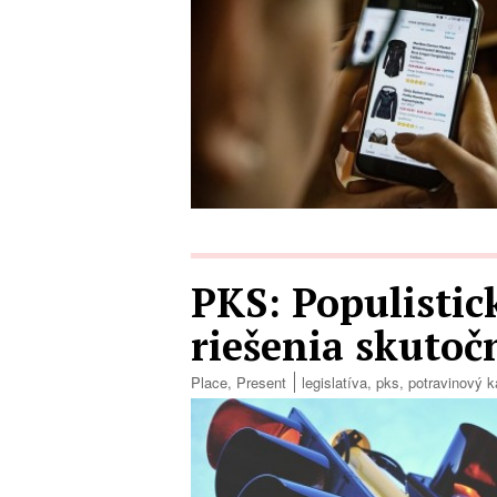
PKS: Populistic
riešenia skuto
Place
,
Present
legislatíva
,
pks
,
potravinový k