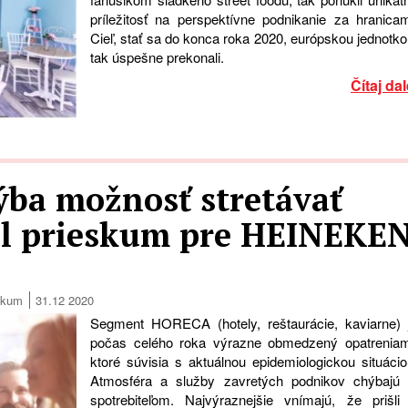
príležitosť na perspektívne podnikanie za hranicam
Cieľ, stať sa do konca roka 2020, európskou jednotko
tak úspešne prekonali.
Čítaj dal
ýba možnosť stretávať
zal prieskum pre HEINEKE
skum
31.12 2020
Segment HORECA (hotely, reštaurácie, kaviarne) 
počas celého roka výrazne obmedzený opatreniam
ktoré súvisia s aktuálnou epidemiologickou situácio
Atmosféra a služby zavretých podnikov chýbajú 
spotrebiteľom. Najvýraznejšie vnímajú, že prišli