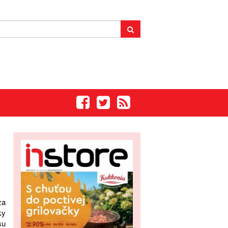
za
ky
su