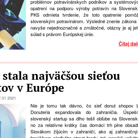
problémov potravinárskych podnikov a systémový
opatrení na podporu výroby potravín na Slovensk
PKS odmieta tvrdenie, že toto opatrenie pomô
slovenským potravinárom. Výsledné znenie zákona 
navyše nejednoznačné a zmätočné, otázny je aj je
súlad s právom Európskej únie.
Čítaj dal
 stala najväčšou sieťou
ov v Európe
7.01 2021
Nie je tomu tak dávno, čo sieť donut shopov 
Donuteria expandovala do zahraničia. Úspeš
slovenský startup sa dlho tešil obľube na Slovensk
no za relatívne krátky čas domáci trh plne obsadil
Slovákom žijúcim v zahraničí, ako aj zahraničn
fanúšikom sladkého street foodu, tak ponúkli unikát