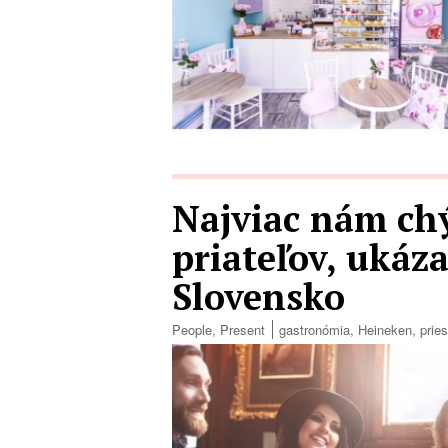
Najviac nám ch
priateľov, uká
Slovensko
People
,
Present
gastronómia
,
Heineken
,
prie