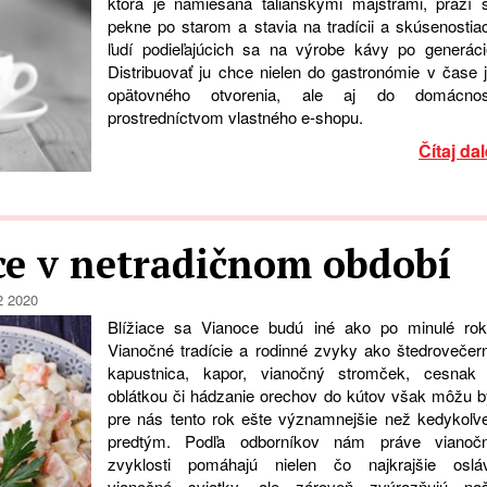
ktorá je namiešaná talianskymi majstrami, praží 
pekne po starom a stavia na tradícii a skúsenostia
ľudí podieľajúcich sa na výrobe kávy po generáci
Distribuovať ju chce nielen do gastronómie v čase j
opätovného otvorenia, ale aj do domácnos
prostredníctvom vlastného e-shopu.
Čítaj dal
ce v netradičnom období
2 2020
Blížiace sa Vianoce budú iné ako po minulé rok
Vianočné tradície a rodinné zvyky ako štedrovečer
kapustnica, kapor, vianočný stromček, cesnak
oblátkou či hádzanie orechov do kútov však môžu b
pre nás tento rok ešte významnejšie než kedykoľv
predtým. Podľa odborníkov nám práve vianoč
zvyklosti pomáhajú nielen čo najkrajšie osláv
vianočné sviatky, ale zároveň zvýrazňujú na