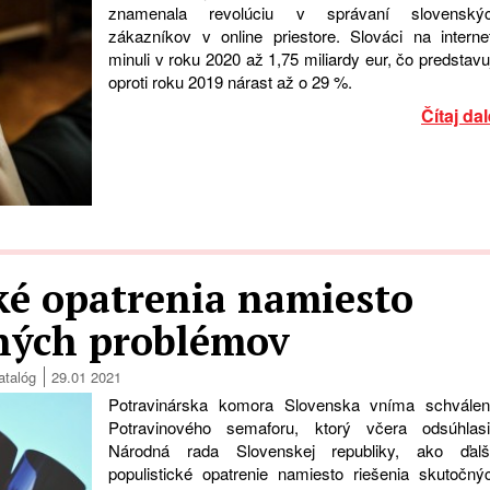
znamenala revolúciu v správaní slovenský
zákazníkov v online priestore. Slováci na interne
minuli v roku 2020 až 1,75 miliardy eur, čo predstavu
oproti roku 2019 nárast až o 29 %.
Čítaj dal
ké opatrenia namiesto
čných problémov
atalóg
29.01 2021
Potravinárska komora Slovenska vníma schválen
Potravinového semaforu, ktorý včera odsúhlasi
Národná rada Slovenskej republiky, ako ďalš
populistické opatrenie namiesto riešenia skutočný