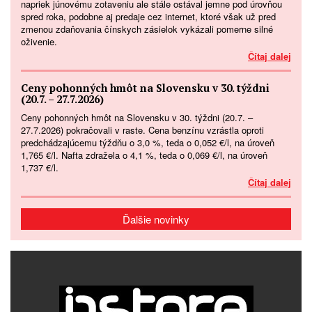
napriek júnovému zotaveniu ale stále ostával jemne pod úrovňou
spred roka, podobne aj predaje cez internet, ktoré však už pred
zmenou zdaňovania čínskych zásielok vykázali pomerne silné
oživenie.
Čítaj dalej
Ceny pohonných hmôt na Slovensku v 30. týždni
(20.7. – 27.7.2026)
Ceny pohonných hmôt na Slovensku v 30. týždni (20.7. –
27.7.2026) pokračovali v raste. Cena benzínu vzrástla oproti
predchádzajúcemu týždňu o 3,0 %, teda o 0,052 €/l, na úroveň
1,765 €/l. Nafta zdražela o 4,1 %, teda o 0,069 €/l, na úroveň
1,737 €/l.
Čítaj dalej
Ďalšie novinky