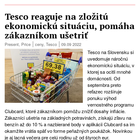
Tesco reaguje na zložitú
ekonomickú situáciu, pomáha
zákazníkom ušetriť
Present
,
Price
ceny
,
Tesco
09.09 2022
Tesco na Slovensku si
uvedomuje náročnú
ekonomickú situáciu, v
ktorej sa ocitli mnohé
domácnosti. Od
septembra preto
reťazec rozširuje
ponuku výhod
vernostného programu
Clubcard, ktoré zákazníkom pomôžu znížiť dosahy inflácie.
Zákazníci ušetria na základných potravinách, získajú zľavu na
benzín až do 10 % a nazbierané body v aplikácii Clubcard sa im
okamžite vrátia späť vo forme peňažných poukážok. Novinkou
je aj lacná večera pre celú rodinu už od štyroch eur.