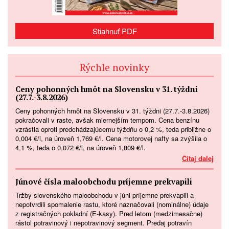
Stiahnuť PDF
Rýchle novinky
Ceny pohonných hmôt na Slovensku v 31. týždni
(27.7.-3.8.2026)
Ceny pohonných hmôt na Slovensku v 31. týždni (27.7.-3.8.2026)
pokračovali v raste, avšak miernejším tempom. Cena benzínu
vzrástla oproti predchádzajúcemu týždňu o 0,2 %, teda približne o
0,004 €/l, na úroveň 1,769 €/l. Cena motorovej nafty sa zvýšila o
4,1 %, teda o 0,072 €/l, na úroveň 1,809 €/l.
Čítaj dalej
Júnové čísla maloobchodu príjemne prekvapili
Tržby slovenského maloobchodu v júni príjemne prekvapili a
nepotvrdili spomalenie rastu, ktoré naznačovali (nominálne) údaje
z registračných pokladní (E-kasy). Pred letom (medzimesačne)
rástol potravinový i nepotravinový segment. Predaj potravín