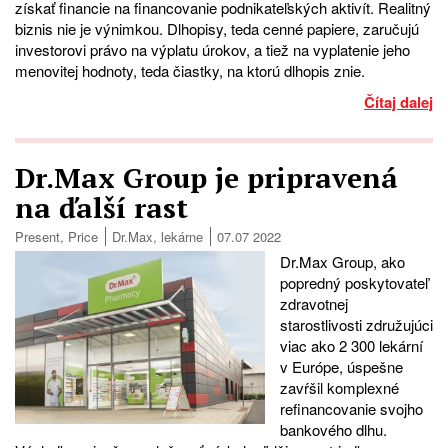
získať financie na financovanie podnikateľských aktivít. Realitný
biznis nie je výnimkou. Dlhopisy, teda cenné papiere, zaručujú
investorovi právo na výplatu úrokov, a tiež na vyplatenie jeho
menovitej hodnoty, teda čiastky, na ktorú dlhopis znie.
Čítaj dalej
Dr.Max Group je pripravená
na ďalší rast
Present
,
Price
Dr.Max
,
lekárne
07.07 2022
Dr.Max Group, ako
popredný poskytovateľ
zdravotnej
starostlivosti združujúci
viac ako 2 300 lekární
v Európe, úspešne
zavŕšil komplexné
refinancovanie svojho
bankového dlhu.