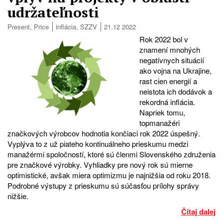
udržateľnosti
Present
,
Price
inflácia
,
SZZV
21.12 2022
Rok 2022 bol v
znamení mnohých
negatívnych situácií
ako vojna na Ukrajine,
rast cien energií a
neistota ich dodávok a
rekordná inflácia.
Napriek tomu,
topmanažéri
značkových výrobcov hodnotia končiaci rok 2022 úspešný.
Vyplýva to z už piateho kontinuálneho prieskumu medzi
manažérmi spoločností, ktoré sú členmi Slovenského združenia
pre značkové výrobky. Vyhliadky pre nový rok sú mierne
optimistické, avšak miera optimizmu je najnižšia od roku 2018.
Podrobné výstupy z prieskumu sú súčasťou prílohy správy
nižšie.
Čítaj dalej