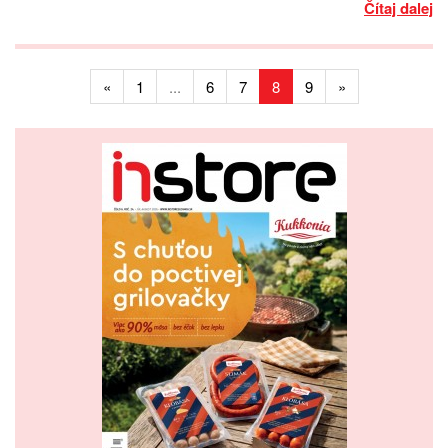
Čítaj dalej
«
1
...
6
7
8
9
»