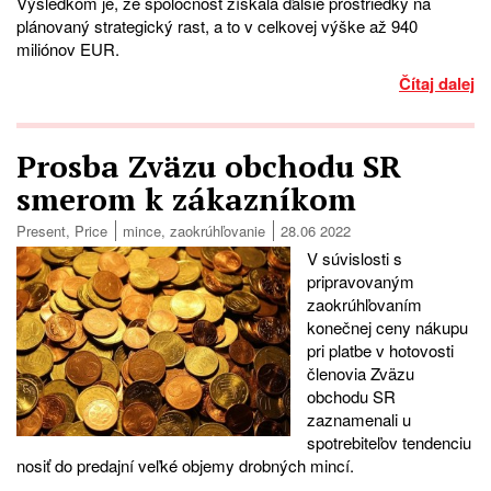
Výsledkom je, že spoločnosť získala ďalšie prostriedky na
plánovaný strategický rast, a to v celkovej výške až 940
miliónov EUR.
Čítaj dalej
Prosba Zväzu obchodu SR
smerom k zákazníkom
Present
,
Price
mince
,
zaokrúhľovanie
28.06 2022
V súvislosti s
pripravovaným
zaokrúhľovaním
konečnej ceny nákupu
pri platbe v hotovosti
členovia Zväzu
obchodu SR
zaznamenali u
spotrebiteľov tendenciu
nosiť do predajní veľké objemy drobných mincí.