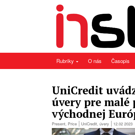
Rubriky
O nás
Časopis
UniCredit uvád
úvery pre malé 
východnej Euró
Present
,
Price
UniCredit
,
úvery
12.02 2023