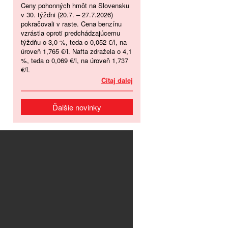
Ceny pohonných hmôt na Slovensku
v 30. týždni (20.7. – 27.7.2026)
pokračovali v raste. Cena benzínu
vzrástla oproti predchádzajúcemu
týždňu o 3,0 %, teda o 0,052 €/l, na
úroveň 1,765 €/l. Nafta zdražela o 4,1
%, teda o 0,069 €/l, na úroveň 1,737
€/l.
Čítaj dalej
Ďalšie novinky