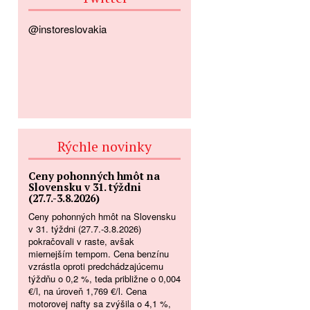
@instoreslovakia
Rýchle novinky
Ceny pohonných hmôt na
Slovensku v 31. týždni
(27.7.-3.8.2026)
Ceny pohonných hmôt na Slovensku
v 31. týždni (27.7.-3.8.2026)
pokračovali v raste, avšak
miernejším tempom. Cena benzínu
vzrástla oproti predchádzajúcemu
týždňu o 0,2 %, teda približne o 0,004
€/l, na úroveň 1,769 €/l. Cena
motorovej nafty sa zvýšila o 4,1 %,