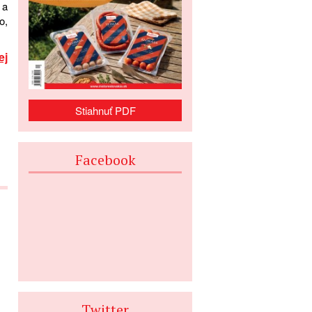
 a
o,
ej
Stiahnuť PDF
Facebook
Twitter