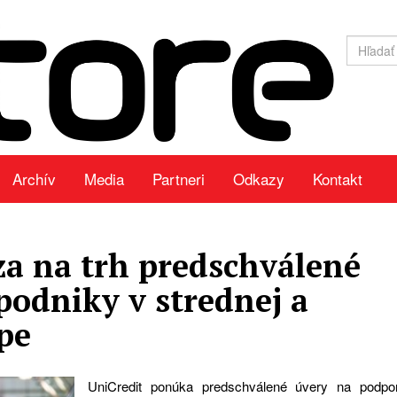
Archív
Media
Partneri
Odkazy
Kontakt
za na trh predschválené
podniky v strednej a
pe
UniCredit ponúka predschválené úvery na podpo