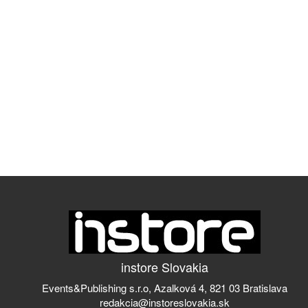
instore Slovakia
Events&Publishing s.r.o, Azalková 4, 821 03 Bratislava
redakcia@instoreslovakia.sk