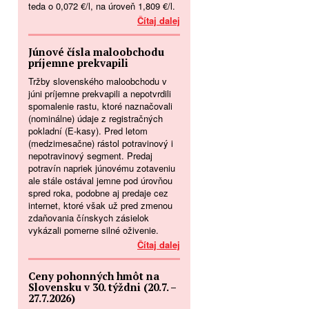
teda o 0,072 €/l, na úroveň 1,809 €/l.
Čítaj dalej
Júnové čísla maloobchodu
príjemne prekvapili
Tržby slovenského maloobchodu v
júni príjemne prekvapili a nepotvrdili
spomalenie rastu, ktoré naznačovali
(nominálne) údaje z registračných
pokladní (E-kasy). Pred letom
(medzimesačne) rástol potravinový i
nepotravinový segment. Predaj
potravín napriek júnovému zotaveniu
ale stále ostával jemne pod úrovňou
spred roka, podobne aj predaje cez
internet, ktoré však už pred zmenou
zdaňovania čínskych zásielok
vykázali pomerne silné oživenie.
Čítaj dalej
Ceny pohonných hmôt na
Slovensku v 30. týždni (20.7. –
27.7.2026)