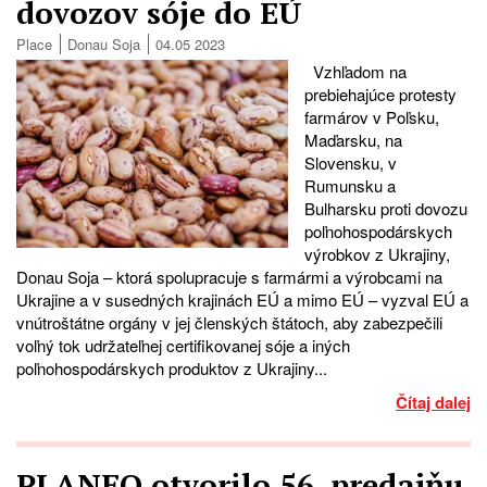
dovozov sóje do EÚ
Place
Donau Soja
04.05 2023
Vzhľadom na
prebiehajúce protesty
farmárov v Poľsku,
Maďarsku, na
Slovensku, v
Rumunsku a
Bulharsku proti dovozu
poľnohospodárskych
výrobkov z Ukrajiny,
Donau Soja – ktorá spolupracuje s farmármi a výrobcami na
Ukrajine a v susedných krajinách EÚ a mimo EÚ – vyzval EÚ a
vnútroštátne orgány v jej členských štátoch, aby zabezpečili
voľný tok udržateľnej certifikovanej sóje a iných
poľnohospodárskych produktov z Ukrajiny...
Čítaj dalej
PLANEO otvorilo 56. predajňu.