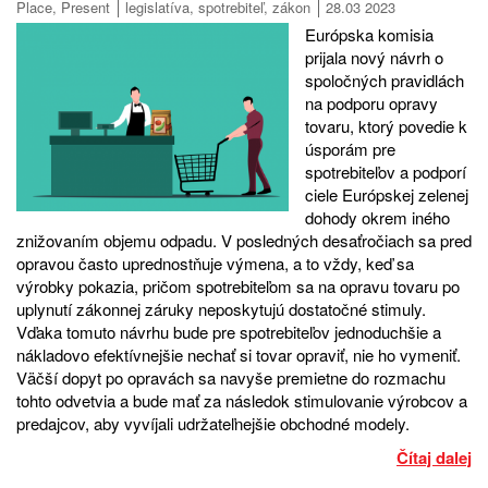
Place
,
Present
legislatíva
,
spotrebiteľ
,
zákon
28.03 2023
Európska komisia
prijala nový návrh o
spoločných pravidlách
na podporu opravy
tovaru, ktorý povedie k
úsporám pre
spotrebiteľov a podporí
ciele Európskej zelenej
dohody okrem iného
znižovaním objemu odpadu. V posledných desaťročiach sa pred
opravou často uprednostňuje výmena, a to vždy, keď sa
výrobky pokazia, pričom spotrebiteľom sa na opravu tovaru po
uplynutí zákonnej záruky neposkytujú dostatočné stimuly.
Vďaka tomuto návrhu bude pre spotrebiteľov jednoduchšie a
nákladovo efektívnejšie nechať si tovar opraviť, nie ho vymeniť.
Väčší dopyt po opravách sa navyše premietne do rozmachu
tohto odvetvia a bude mať za následok stimulovanie výrobcov a
predajcov, aby vyvíjali udržateľnejšie obchodné modely.
Čítaj dalej