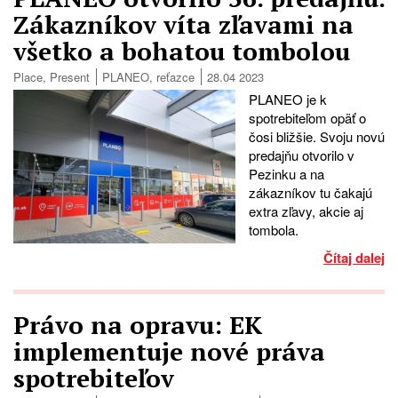
Zákazníkov víta zľavami na
všetko a bohatou tombolou
Place
,
Present
PLANEO
,
reťazce
28.04 2023
PLANEO je k
spotrebiteľom opäť o
čosi bližšie. Svoju novú
predajňu otvorilo v
Pezinku a na
zákazníkov tu čakajú
extra zľavy, akcie aj
tombola.
Čítaj dalej
Právo na opravu: EK
implementuje nové práva
spotrebiteľov