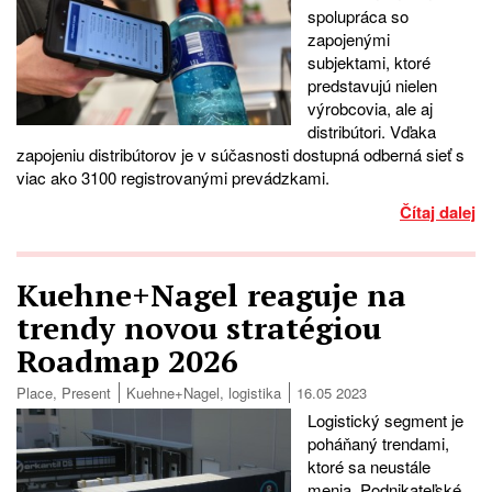
spolupráca so
zapojenými
subjektami, ktoré
predstavujú nielen
výrobcovia, ale aj
distribútori. Vďaka
zapojeniu distribútorov je v súčasnosti dostupná odberná sieť s
viac ako 3100 registrovanými prevádzkami.
Čítaj dalej
Kuehne+Nagel reaguje na
trendy novou stratégiou
Roadmap 2026
Place
,
Present
Kuehne+Nagel
,
logistika
16.05 2023
Logistický segment je
poháňaný trendami,
ktoré sa neustále
menia. Podnikateľské