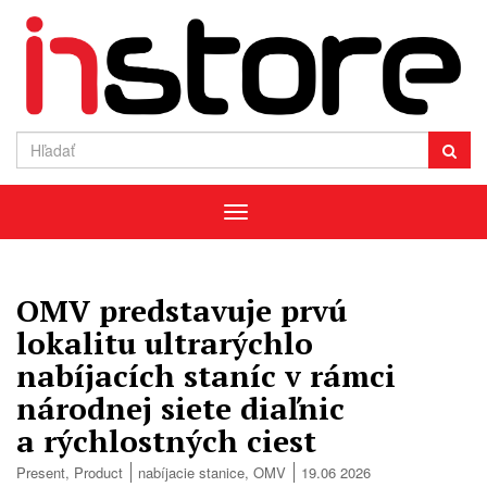
Menu
OMV predstavuje prvú
lokalitu ultrarýchlo
nabíjacích staníc v rámci
národnej siete diaľnic
a rýchlostných ciest
Present
,
Product
nabíjacie stanice
,
OMV
19.06 2026