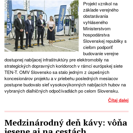
Projekt vznikol na
základe verejného
obstarávania
vyhláseného
Ministerstvom
hospodárstva
Slovenskej republiky s
cieľom podporiť
budovanie verejne
dostupnej nabíjacej infraštruktúry pre elektromobily na
strategických dopravných koridoroch v rámci európskej siete
TEN-T. OMV Slovensko sa stalo jedným z úspešných
koncesionárov projektu a v priebehu posledných mesiacov
postupne budovalo sieť vysokovýkonných nabíjacích hubov na
vybraných diaľničných odpočívadlách po celom Slovensku.
Čítaj dalej
Medzinárodný deň kávy: vôňa
jesene aj na cestách