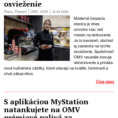
osvieženie
Place
,
Present
OMV
,
VIVA
16.04 2025
Moderná čerpacia
stanica je dnes
omnoho viac než
miesto na tankovanie.
Je to kaviareň, obchod
aj zastávka na rýchle
osvieženie. Spoločnosť
OMV neustále inovuje
občerstvenie a prináša
nové kulinárske zážitky, ktoré stavajú na kvalite, čerstvosti a
chuti zákazníkov.
Čítaj dalej
S aplikáciou MyStation
natankujete na OMV
prémiové palivá za