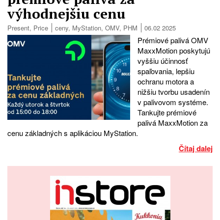
výhodnejšiu cenu
Present
,
Price
ceny
,
MyStation
,
OMV
,
PHM
06.02 2025
Prémiové palivá OMV
MaxxMotion poskytujú
vyššiu účinnosť
spaľovania, lepšiu
ochranu motora a
nižšiu tvorbu usadenín
v palivovom systéme.
Tankujte prémiové
palivá MaxxMotion za
cenu základných s aplikáciou MyStation.
Čítaj dalej