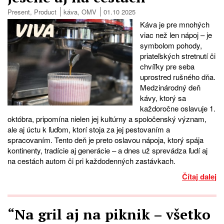
Present
,
Product
káva
,
OMV
01.10 2025
Káva je pre mnohých
viac než len nápoj – je
symbolom pohody,
priateľských stretnutí či
chvíľky pre seba
uprostred rušného dňa.
Medzinárodný deň
kávy, ktorý sa
každoročne oslavuje 1.
októbra, pripomína nielen jej kultúrny a spoločenský význam,
ale aj úctu k ľuďom, ktorí stoja za jej pestovaním a
spracovaním. Tento deň je preto oslavou nápoja, ktorý spája
kontinenty, tradície aj generácie – a dnes už sprevádza ľudí aj
na cestách autom či pri každodenných zastávkach.
Čítaj dalej
“Na gril aj na piknik – všetko