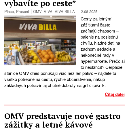
vybavíte po ceste”
Place
,
Present
OMV
,
VIVA
,
VIVA BILLA
12.08 2025
Cesty za letnými
zážitkami často
začínajú chaosom –
balenie na poslednú
chvíľu, hladné deti na
zadnom sedadle a
nekonečné rady v
hypermarkete. Prečo si
to neuľahčiť? Čerpacie
stanice OMV dnes ponúkajú viac než len palivo – nájdete tu
všetko potrebné na cestu, rýchle občerstvenie, nákup
základných potravín aj chutné dobroty na gril či piknik.
Čítaj dalej
OMV predstavuje nové gastro
zážitky a letné kávové