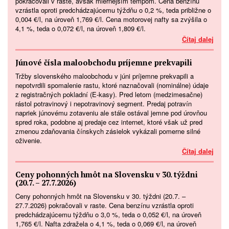
pokračovali v raste, avšak miernejším tempom. Cena benzínu
vzrástla oproti predchádzajúcemu týždňu o 0,2 %, teda približne o
0,004 €/l, na úroveň 1,769 €/l. Cena motorovej nafty sa zvýšila o
4,1 %, teda o 0,072 €/l, na úroveň 1,809 €/l.
Čítaj dalej
Júnové čísla maloobchodu príjemne prekvapili
Tržby slovenského maloobchodu v júni príjemne prekvapili a
nepotvrdili spomalenie rastu, ktoré naznačovali (nominálne) údaje
z registračných pokladní (E-kasy). Pred letom (medzimesačne)
rástol potravinový i nepotravinový segment. Predaj potravín
napriek júnovému zotaveniu ale stále ostával jemne pod úrovňou
spred roka, podobne aj predaje cez internet, ktoré však už pred
zmenou zdaňovania čínskych zásielok vykázali pomerne silné
oživenie.
Čítaj dalej
Ceny pohonných hmôt na Slovensku v 30. týždni
(20.7. – 27.7.2026)
Ceny pohonných hmôt na Slovensku v 30. týždni (20.7. –
27.7.2026) pokračovali v raste. Cena benzínu vzrástla oproti
predchádzajúcemu týždňu o 3,0 %, teda o 0,052 €/l, na úroveň
1,765 €/l. Nafta zdražela o 4,1 %, teda o 0,069 €/l, na úroveň