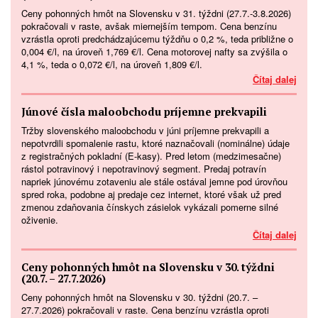
Ceny pohonných hmôt na Slovensku v 31. týždni (27.7.-3.8.2026)
pokračovali v raste, avšak miernejším tempom. Cena benzínu
vzrástla oproti predchádzajúcemu týždňu o 0,2 %, teda približne o
0,004 €/l, na úroveň 1,769 €/l. Cena motorovej nafty sa zvýšila o
4,1 %, teda o 0,072 €/l, na úroveň 1,809 €/l.
Čítaj dalej
Júnové čísla maloobchodu príjemne prekvapili
Tržby slovenského maloobchodu v júni príjemne prekvapili a
nepotvrdili spomalenie rastu, ktoré naznačovali (nominálne) údaje
z registračných pokladní (E-kasy). Pred letom (medzimesačne)
rástol potravinový i nepotravinový segment. Predaj potravín
napriek júnovému zotaveniu ale stále ostával jemne pod úrovňou
spred roka, podobne aj predaje cez internet, ktoré však už pred
zmenou zdaňovania čínskych zásielok vykázali pomerne silné
oživenie.
Čítaj dalej
Ceny pohonných hmôt na Slovensku v 30. týždni
(20.7. – 27.7.2026)
Ceny pohonných hmôt na Slovensku v 30. týždni (20.7. –
27.7.2026) pokračovali v raste. Cena benzínu vzrástla oproti