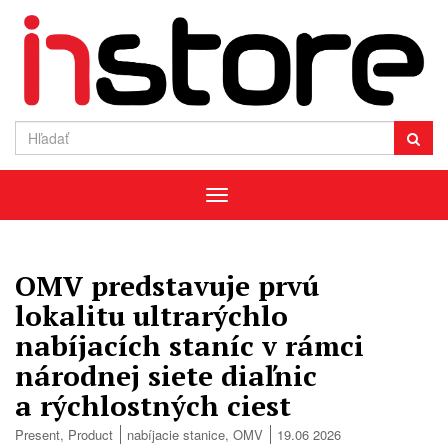
Menu
OMV predstavuje prvú
lokalitu ultrarýchlo
nabíjacích staníc v rámci
národnej siete diaľnic
a rýchlostných ciest
Present
,
Product
nabíjacie stanice
,
OMV
19.06 2026