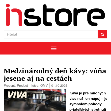
Menu
Medzinárodný deň kávy: vôňa
jesene aj na cestách
Present
,
Product
káva
,
OMV
01.10 2025
Káva je pre mnohých
viac než len nápoj – je
symbolom pohody,
priateľských stretnutí