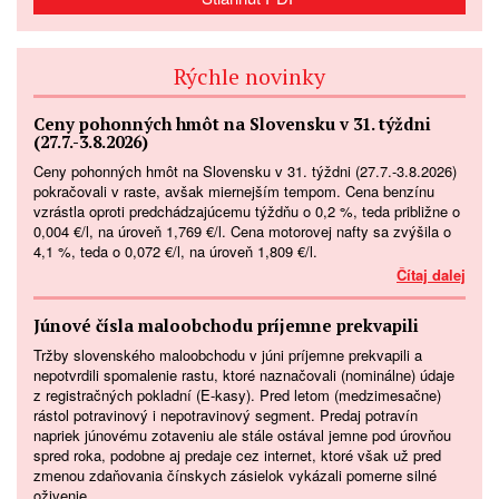
Rýchle novinky
Ceny pohonných hmôt na Slovensku v 31. týždni
(27.7.-3.8.2026)
Ceny pohonných hmôt na Slovensku v 31. týždni (27.7.-3.8.2026)
pokračovali v raste, avšak miernejším tempom. Cena benzínu
vzrástla oproti predchádzajúcemu týždňu o 0,2 %, teda približne o
0,004 €/l, na úroveň 1,769 €/l. Cena motorovej nafty sa zvýšila o
4,1 %, teda o 0,072 €/l, na úroveň 1,809 €/l.
Čítaj dalej
Júnové čísla maloobchodu príjemne prekvapili
Tržby slovenského maloobchodu v júni príjemne prekvapili a
nepotvrdili spomalenie rastu, ktoré naznačovali (nominálne) údaje
z registračných pokladní (E-kasy). Pred letom (medzimesačne)
rástol potravinový i nepotravinový segment. Predaj potravín
napriek júnovému zotaveniu ale stále ostával jemne pod úrovňou
spred roka, podobne aj predaje cez internet, ktoré však už pred
zmenou zdaňovania čínskych zásielok vykázali pomerne silné
oživenie.