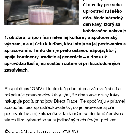
či chvíľky pre seba
uprostred rušného
dňa. Medzinárodný
deň kávy, ktorý sa
každoročne oslavuje
1. októbra, pripomína nielen jej kultúrny a spoločenský
význam, ale aj úctu k ľuďom, ktorí stoja za jej pestovaním a
spracovaním. Tento deň je preto oslavou nápoja, ktorý
spája kontinenty, tradície aj generácie – a dnes už
sprevádza ľudí aj na cestách autom či pri každodenných
zastávkach.
Aj spoločnosť OMV si tento deň pripomína a zároveň si ctí a
rešpektuje pestovateľov kávy tým, že oba svoje druhy kávy
nakupuje podľa princípov Direct Trade. Tie spočívajú v priamej
spolupráci bez sprostredkovateľov, čo je férovejšie aj pre
pestovateľov a aj zákazníkov, ku ktorým sa dostanú čerstvo a
starostlivo vybrané zrná, s jedinečným chuťovým profilom.
Špeciálne latte na OMV