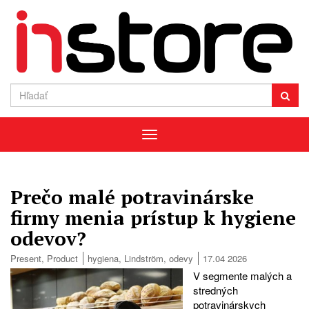
Menu
Prečo malé potravinárske
firmy menia prístup k hygiene
odevov?
Present
,
Product
hygiena
,
Lindström
,
odevy
17.04 2026
V segmente malých a
stredných
potravinárskych