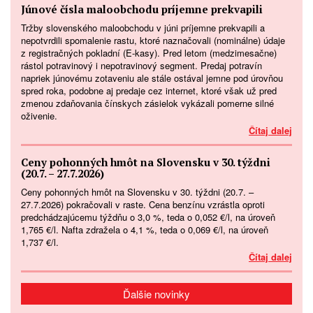
Júnové čísla maloobchodu príjemne prekvapili
Tržby slovenského maloobchodu v júni príjemne prekvapili a
nepotvrdili spomalenie rastu, ktoré naznačovali (nominálne) údaje
z registračných pokladní (E-kasy). Pred letom (medzimesačne)
rástol potravinový i nepotravinový segment. Predaj potravín
napriek júnovému zotaveniu ale stále ostával jemne pod úrovňou
spred roka, podobne aj predaje cez internet, ktoré však už pred
zmenou zdaňovania čínskych zásielok vykázali pomerne silné
oživenie.
Čítaj dalej
Ceny pohonných hmôt na Slovensku v 30. týždni
(20.7. – 27.7.2026)
Ceny pohonných hmôt na Slovensku v 30. týždni (20.7. –
27.7.2026) pokračovali v raste. Cena benzínu vzrástla oproti
predchádzajúcemu týždňu o 3,0 %, teda o 0,052 €/l, na úroveň
1,765 €/l. Nafta zdražela o 4,1 %, teda o 0,069 €/l, na úroveň
1,737 €/l.
Čítaj dalej
Ďalšie novinky