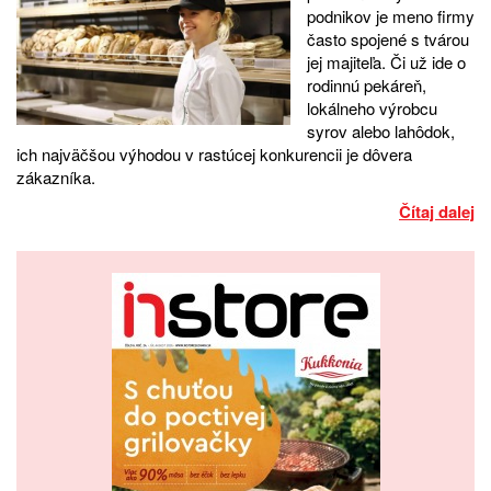
podnikov je meno firmy
často spojené s tvárou
jej majiteľa. Či už ide o
rodinnú pekáreň,
lokálneho výrobcu
syrov alebo lahôdok,
ich najväčšou výhodou v rastúcej konkurencii je dôvera
zákazníka.
Čítaj dalej