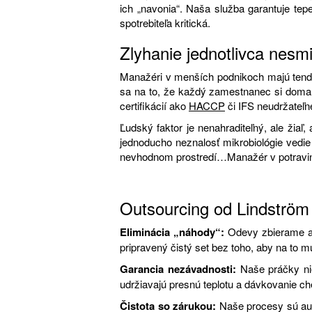
ich „navonia“. Naša služba garantuje tep
spotrebiteľa kritická.
Zlyhanie jednotlivca nesmi
Manažéri v menších podnikoch majú tenden
sa na to, že každý zamestnanec si doma s
certifikácií ako
HACCP
či IFS neudržateľn
Ľudský faktor je nenahraditeľný, ale žiaľ,
jednoducho neznalosť mikrobiológie vedie
nevhodnom prostredí…Manažér v potravinár
Outsourcing od Lindström
Eliminácia „náhody“:
Odevy zbierame a 
pripravený čistý set bez toho, aby na to m
Garancia nezávadnosti:
Naše práčky nie
udržiavajú presnú teplotu a dávkovanie ch
Čistota so zárukou:
Naše procesy sú aud