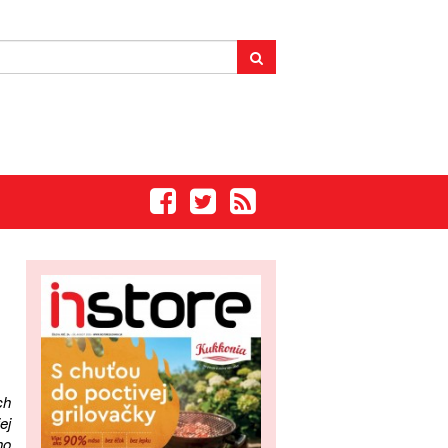
ch
ej
ho