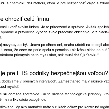
elnú a chemickú dezinfekciu, ktorá je pre bezpečnosť vajec a zdrav
e ohroziť celú firmu
ciu veriť svojim ľuďom. Je to prirodzené a správne. Avšak spolieh
právne a pravidelne vyperie svoje pracovné oblečenie, je z hľadis
é.
 aj nevyspytateľný. Únava po dlhom dni, snaha ušetriť na energii ale
 k tomu, že odev sa perie spolu s posteľnou bielizňou alebo sa suší
skom priemysle na to myslí skôr, než musí riešiť „krízovku“.
 je pre FTS podniky bezpečnejšou voľbou?
dodávame v presných intervaloch. Zamestnanec má v skrinke vž
usel myslieť.
 sú domáce spotrebiče. Sú to riadené technologické jednotky, kto
émie na likvidáciu patogénov.
itované. Vy ako manažér máte v rukách dôkaz pre kontrolné orgán