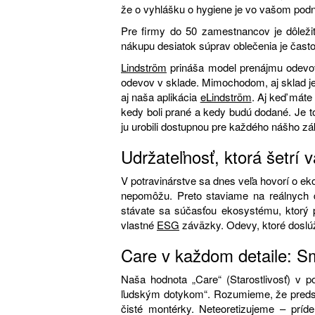
že o vyhlášku o hygiene je vo vašom podn
Pre firmy do 50 zamestnancov je dôležit
nákupu desiatok súprav oblečenia je čas
Lindström
prináša model prenájmu odevov, 
odevov v sklade. Mimochodom, aj sklad je 
aj naša aplikácia
eLindström
. Aj keď máte
kedy boli prané a kedy budú dodané. Je t
ju urobili dostupnou pre každého nášho z
Udržateľnosť, ktorá šetrí 
V potravinárstve sa dnes veľa hovorí o ek
nepomôžu. Preto staviame na reálnych 
stávate sa súčasťou ekosystému, ktorý p
vlastné
ESG
záväzky. Odevy, ktoré doslúž
Care v každom detaile: S
Naša hodnota „Care“ (Starostlivosť) v p
ľudským dotykom“. Rozumieme, že predseda
čisté montérky. Neteoretizujeme – prí