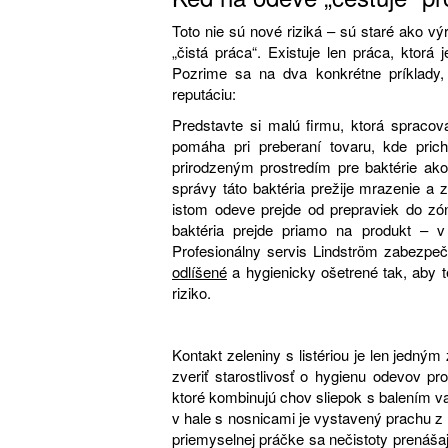
Toto nie sú nové riziká – sú staré ako výr
„čistá práca“. Existuje len práca, ktorá
Pozrime sa na dva konkrétne príklady,
reputáciu:
Predstavte si malú firmu, ktorá spraco
pomáha pri preberaní tovaru, kde pri
prirodzeným prostredím pre baktérie ak
správy táto baktéria prežije mrazenie 
istom odeve prejde od prepraviek do zón
baktéria prejde priamo na produkt – v
Profesionálny servis Lindström zabezpeč
odlíšené
a hygienicky ošetrené tak, aby t
riziko.
Kontakt zeleniny s listériou je len jedným
zveriť starostlivosť o hygienu odevov
ktoré kombinujú chov sliepok s balením v
v hale s nosnicami je vystavený prachu z
priemyselnej práčke sa nečistoty prenášaj