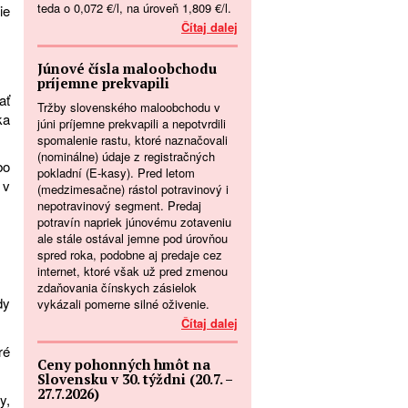
teda o 0,072 €/l, na úroveň 1,809 €/l.
ie
Čítaj dalej
Júnové čísla maloobchodu
príjemne prekvapili
ať
Tržby slovenského maloobchodu v
ka
júni príjemne prekvapili a nepotvrdili
spomalenie rastu, ktoré naznačovali
(nominálne) údaje z registračných
bo
pokladní (E-kasy). Pred letom
 v
(medzimesačne) rástol potravinový i
nepotravinový segment. Predaj
potravín napriek júnovému zotaveniu
ale stále ostával jemne pod úrovňou
spred roka, podobne aj predaje cez
internet, ktoré však už pred zmenou
zdaňovania čínskych zásielok
dy
vykázali pomerne silné oživenie.
Čítaj dalej
ré
Ceny pohonných hmôt na
Slovensku v 30. týždni (20.7. –
27.7.2026)
y,