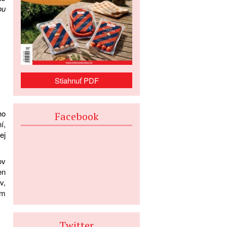
ou
Stiahnuť PDF
ho
Facebook
í,
ej
ov
en
v,
ým
Twitter