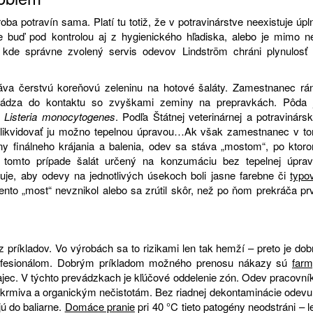
oba potravín sama. Platí tu totiž, že v potravinárstve neexistuje úpl
 je buď pod kontrolou aj z hygienického hľadiska, alebo je mimo ne
 kde správne zvolený servis odevov Lindström chráni plynulosť 
váva čerstvú koreňovú zeleninu na hotové šaláty. Zamestnanec rá
chádza do kontaktu so zvyškami zeminy na prepravkách. Pôda 
o
Listeria monocytogenes
. Podľa Štátnej veterinárnej a potravinársk
a zlikvidovať ju možno tepelnou úpravou…Ak však zamestnanec v t
y finálneho krájania a balenia, odev sa stáva „mostom“, po ktor
 tomto prípade šalát určený na konzumáciu bez tepelnej úprav
uje, aby odevy na jednotlivých úsekoch boli jasne farebne či
typo
ento „most“ nevznikol alebo sa zrútil skôr, než po ňom prekráča pr
 z príkladov. Vo výrobách sa to rizikami len tak hemží – preto je dob
 profesionálom. Dobrým príkladom možného prenosu nákazy sú
farm
ajec. V týchto prevádzkach je kľúčové oddelenie zón. Odev pracovní
 krmiva a organickým nečistotám. Bez riadnej dekontaminácie odevu
ú do baliarne.
Domáce pranie
pri 40 °C tieto patogény neodstráni – l