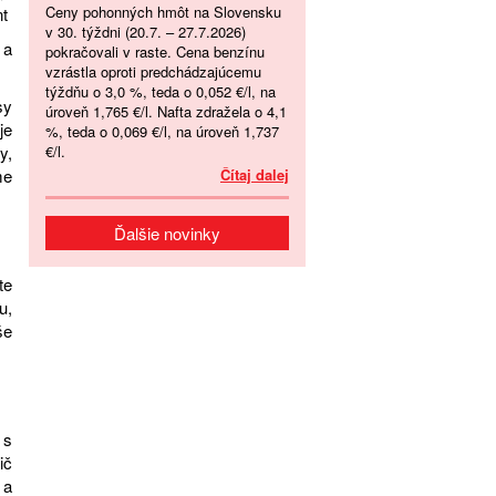
Ceny pohonných hmôt na Slovensku
nt
v 30. týždni (20.7. – 27.7.2026)
 a
pokračovali v raste. Cena benzínu
vzrástla oproti predchádzajúcemu
týždňu o 3,0 %, teda o 0,052 €/l, na
sy
úroveň 1,765 €/l. Nafta zdražela o 4,1
je
%, teda o 0,069 €/l, na úroveň 1,737
€/l.
y,
Čítaj dalej
me
Ďalšie novinky
te
u,
še
 s
ič
 a