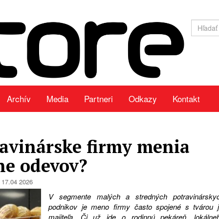
Archív
Media
Partneri
Odkazy
Kontakt
ravinárske firmy menia
ne odevov?
17.04 2026
V segmente malých a stredných potravinársky
podnikov je meno firmy často spojené s tvárou j
majiteľa. Či už ide o rodinnú pekáreň, lokálne