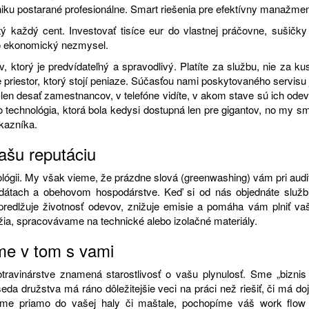
iku postarané profesionálne. Smart riešenia pre efektívny manažme
ý každý cent. Investovať tisíce eur do vlastnej práčovne, sušičky
to ekonomický nezmysel.
ktorý je predvídateľný a spravodlivý. Platíte za službu, nie za ku
priestor, ktorý stojí peniaze. Súčasťou nami poskytovaného servisu 
 len desať zamestnancov, v telefóne vidíte, v akom stave sú ich odev
o technológia, ktorá bola kedysi dostupná len pre gigantov, no my s
ákazníka.
vašu reputáciu
ológii. My však vieme, že prázdne slová (greenwashing) vám pri audi
dátach a obehovom hospodárstve. Keď si od nás objednáte služb
redlžuje životnosť odevov, znižuje emisie a pomáha vám plniť va
ia, spracovávame na technické alebo izolačné materiály.
me v tom s vami
otravinárstve znamená starostlivosť o vašu plynulosť. Sme „biznis
 družstva má ráno dôležitejšie veci na práci než riešiť, či má doj
deme priamo do vašej haly či maštale, pochopíme váš work flow