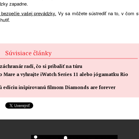
ádzky zapadne.
a bezpečie vašej prevádzky.
Vy sa môžete sústrediť na to, v čom s
hutiť.
Súvisiace články
áchranár radí, čo si pribaliť na túru
io Mare a vyhrajte iWatch Series 11 alebo jógamatku Rio
 edíciu inšpirovanú filmom Diamonds are forever