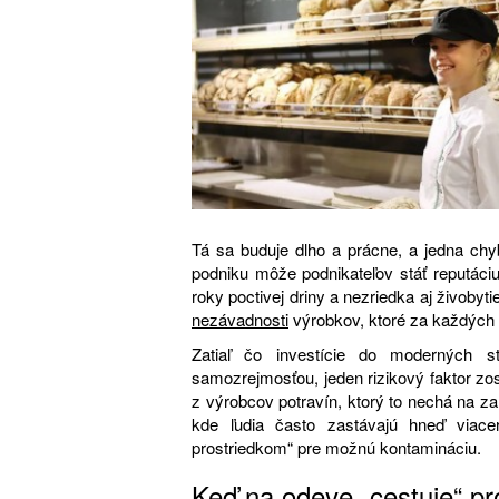
Tá sa buduje dlho a prácne, a jedna c
podniku môže podnikateľov stáť reputác
roky poctivej driny a nezriedka aj živobyt
nezávadnosti
výrobkov, ktoré za každých 
Zatiaľ čo investície do moderných s
samozrejmosťou, jeden rizikový faktor zos
z výrobcov potravín, ktorý to nechá na 
kde ľudia často zastávajú hneď viac
prostriedkom“ pre možnú kontamináciu.
Keď na odeve „cestuje“ p