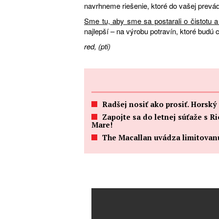
navrhneme riešenie, ktoré do vašej prev
Sme tu, aby sme sa postarali o čistotu 
najlepší – na výrobu potravín, ktoré budú c
red, (pti)
Radšej nosiť ako prosiť. Horský z
Zapojte sa do letnej súťaže s R
Mare!
The Macallan uvádza limitovanú