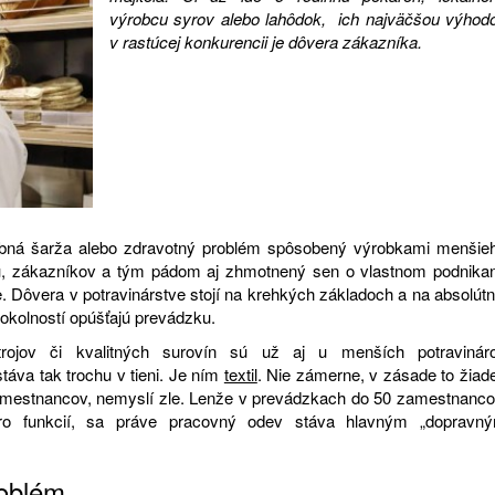
výrobcu syrov alebo lahôdok, ich najväčšou výhod
v rastúcej konkurencii je dôvera zákazníka.
hybná šarža alebo zdravotný problém spôsobený výrobkami menšie
iu, zákazníkov a tým pádom aj zhmotnený sen o vlastnom podnikan
ie. Dôvera v potravinárstve stojí na krehkých základoch a na absolútn
okolností opúšťajú prevádzku.
trojov či kvalitných surovín sú už aj u menších potravinár
táva tak trochu v tieni. Je ním
textil
. Nie zámerne, v zásade to žiad
zamestnancov, nemyslí zle. Lenže v prevádzkach do 50 zamestnanco
ero funkcií, sa práve pracovný odev stáva hlavným „dopravn
roblém