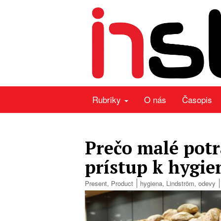
Rubriky
O nás
Časopis
Prečo malé pot
prístup k hygie
Present
,
Product
hygiena
,
Lindström
,
odevy