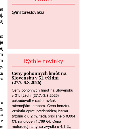
ne
@instoreslovakia
j.
aj
no
je
ej
om
Rýchle novinky
om
y.
vo
Ceny pohonných hmôt na
Slovensku v 31. týždni
vé
(27.7.-3.8.2026)
Ceny pohonných hmôt na Slovensku
v 31. týždni (27.7.-3.8.2026)
pokračovali v raste, avšak
ré
miernejším tempom. Cena benzínu
y
,
vzrástla oproti predchádzajúcemu
ka
týždňu o 0,2 %, teda približne o 0,004
 v
€/l, na úroveň 1,769 €/l. Cena
en
motorovej nafty sa zvýšila o 4,1 %,