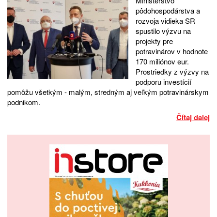
Ministerstvo
pôdohospodárstva a
rozvoja vidieka SR
spustilo výzvu na
projekty pre
potravinárov v hodnote
170 miliónov eur.
Prostriedky z výzvy na
podporu investícií
pomôžu všetkým - malým, stredným aj veľkým potravinárskym
podnikom.
Čítaj dalej