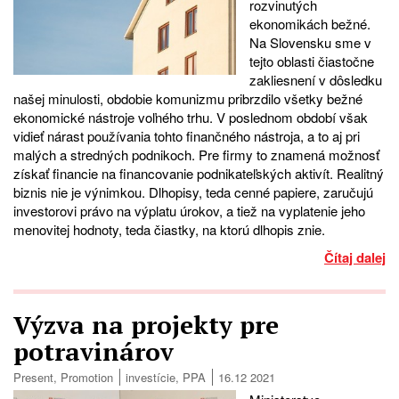
rozvinutých
ekonomikách bežné.
Na Slovensku sme v
tejto oblasti čiastočne
zakliesnení v dôsledku
našej minulosti, obdobie komunizmu pribrzdilo všetky bežné
ekonomické nástroje voľného trhu. V poslednom období však
vidieť nárast používania tohto finančného nástroja, a to aj pri
malých a stredných podnikoch. Pre firmy to znamená možnosť
získať financie na financovanie podnikateľských aktivít. Realitný
biznis nie je výnimkou. Dlhopisy, teda cenné papiere, zaručujú
investorovi právo na výplatu úrokov, a tiež na vyplatenie jeho
menovitej hodnoty, teda čiastky, na ktorú dlhopis znie.
Čítaj dalej
Výzva na projekty pre
potravinárov
Present
,
Promotion
investície
,
PPA
16.12 2021