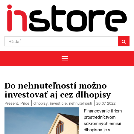
Menu
Do nehnuteľností možno
investovať aj cez dlhopisy
Present
,
Price
dlhopisy
,
investície
,
nehnuteľnosti
26.07 2022
Financovanie firiem
prostredníctvom
súkromných emisií
dlhopisov je v