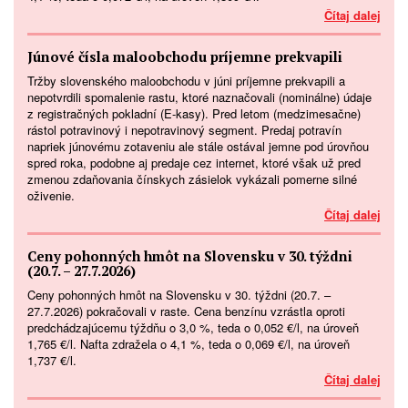
Čítaj dalej
Júnové čísla maloobchodu príjemne prekvapili
Tržby slovenského maloobchodu v júni príjemne prekvapili a
nepotvrdili spomalenie rastu, ktoré naznačovali (nominálne) údaje
z registračných pokladní (E-kasy). Pred letom (medzimesačne)
rástol potravinový i nepotravinový segment. Predaj potravín
napriek júnovému zotaveniu ale stále ostával jemne pod úrovňou
spred roka, podobne aj predaje cez internet, ktoré však už pred
zmenou zdaňovania čínskych zásielok vykázali pomerne silné
oživenie.
Čítaj dalej
Ceny pohonných hmôt na Slovensku v 30. týždni
(20.7. – 27.7.2026)
Ceny pohonných hmôt na Slovensku v 30. týždni (20.7. –
27.7.2026) pokračovali v raste. Cena benzínu vzrástla oproti
predchádzajúcemu týždňu o 3,0 %, teda o 0,052 €/l, na úroveň
1,765 €/l. Nafta zdražela o 4,1 %, teda o 0,069 €/l, na úroveň
1,737 €/l.
Čítaj dalej