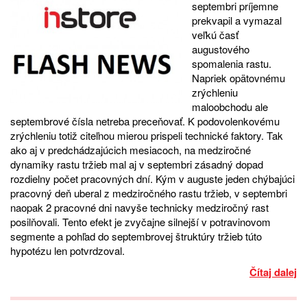
septembri príjemne
prekvapil a vymazal
veľkú časť
augustového
spomalenia rastu.
Napriek opätovnému
zrýchleniu
maloobchodu ale
septembrové čísla netreba preceňovať. K podovolenkovému
zrýchleniu totiž citeľnou mierou prispeli technické faktory. Tak
ako aj v predchádzajúcich mesiacoch, na medziročné
dynamiky rastu tržieb mal aj v septembri zásadný dopad
rozdielny počet pracovných dní. Kým v auguste jeden chýbajúci
pracovný deň uberal z medziročného rastu tržieb, v septembri
naopak 2 pracovné dni navyše technicky medziročný rast
posilňovali. Tento efekt je zvyčajne silnejší v potravinovom
segmente a pohľad do septembrovej štruktúry tržieb túto
hypotézu len potvrdzoval.
Čítaj dalej