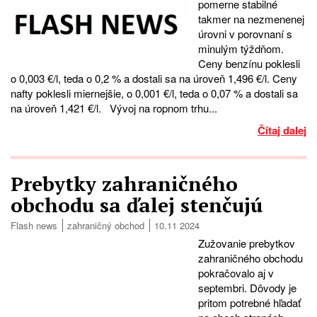
pomerne stabilné
takmer na nezmenenej
úrovni v porovnaní s
minulým týždňom.
Ceny benzínu poklesli
o 0,003 €/l, teda o 0,2 % a dostali sa na úroveň 1,496 €/l. Ceny
nafty poklesli miernejšie, o 0,001 €/l, teda o 0,07 % a dostali sa
na úroveň 1,421 €/l. Vývoj na ropnom trhu...
Čítaj dalej
Prebytky zahraničného
obchodu sa ďalej stenčujú
Flash news
zahraničný obchod
10.11 2024
Zužovanie prebytkov
zahraničného obchodu
pokračovalo aj v
septembri. Dôvody je
pritom potrebné hľadať