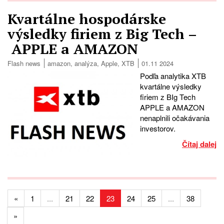
Kvartálne hospodárske
výsledky firiem z Big Tech –
APPLE a AMAZON
Flash news
amazon
,
analýza
,
Apple
,
XTB
01.11 2024
Podľa analytika XTB
kvartálne výsledky
firiem z BIg Tech
APPLE a AMAZON
nenaplnili očakávania
investorov.
Čítaj dalej
«
1
...
21
22
23
24
25
...
38
»