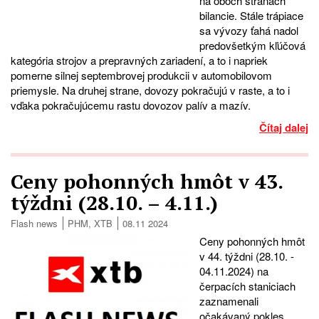
na oboch stranách
bilancie. Stále trápiace
sa vývozy ťahá nadol
predovšetkým kľúčová
kategória strojov a prepravných zariadení, a to i napriek
pomerne silnej septembrovej produkcii v automobilovom
priemysle. Na druhej strane, dovozy pokračujú v raste, a to i
vďaka pokračujúcemu rastu dovozov palív a mazív.
Čítaj dalej
Ceny pohonných hmôt v 43.
týždni (28.10. – 4.11.)
Flash news
PHM
,
XTB
08.11 2024
Ceny pohonných hmôt
v 44. týždni (28.10. -
04.11.2024) na
čerpacích staniciach
zaznamenali
očakávaný pokles.