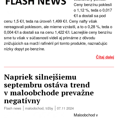
Ceny benzínu poklesli
o 1,12 %, teda o 0,017
€/l a dostali sa pod
cenu 1,5 €/l, teda na úroveň 1,499 €/l. Ceny nafty však
nereagovali poklesom, ale mierne vzrástli, a to o 0,28 %, teda o
0,004 €/l a dostali sa na cenu 1,422 €/l. Lacnejšie ceny benzínu
sme tu však v súčasnosti videli aj primárne z dôvodu
znižujúcich sa marží rafinérií pri tomto produkte, naznačujúc
nízky dopyt po benzíne.
Čítaj dalej
Napriek silnejšiemu
septembru ostáva trend
v maloobchode prevažne
negatívny
Flash news
maloobchod
,
tržby
07.11 2024
Maloobchod v