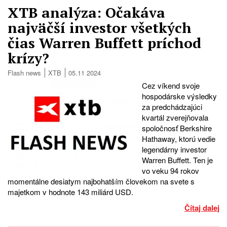
XTB analýza: Očakáva
najväčší investor všetkých
čias Warren Buffett príchod
krízy?
Flash news
XTB
05.11 2024
Cez víkend svoje
hospodárske výsledky
za predchádzajúci
kvartál zverejňovala
spoločnosť Berkshire
Hathaway, ktorú vedie
legendárny investor
Warren Buffett. Ten je
vo veku 94 rokov
momentálne desiatym najbohatším človekom na svete s
majetkom v hodnote 143 miliárd USD.
Čítaj dalej