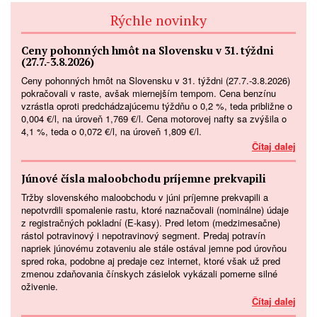
Rýchle novinky
Ceny pohonných hmôt na Slovensku v 31. týždni
(27.7.-3.8.2026)
Ceny pohonných hmôt na Slovensku v 31. týždni (27.7.-3.8.2026)
pokračovali v raste, avšak miernejším tempom. Cena benzínu
vzrástla oproti predchádzajúcemu týždňu o 0,2 %, teda približne o
0,004 €/l, na úroveň 1,769 €/l. Cena motorovej nafty sa zvýšila o
4,1 %, teda o 0,072 €/l, na úroveň 1,809 €/l.
Čítaj dalej
Júnové čísla maloobchodu príjemne prekvapili
Tržby slovenského maloobchodu v júni príjemne prekvapili a
nepotvrdili spomalenie rastu, ktoré naznačovali (nominálne) údaje
z registračných pokladní (E-kasy). Pred letom (medzimesačne)
rástol potravinový i nepotravinový segment. Predaj potravín
napriek júnovému zotaveniu ale stále ostával jemne pod úrovňou
spred roka, podobne aj predaje cez internet, ktoré však už pred
zmenou zdaňovania čínskych zásielok vykázali pomerne silné
oživenie.
Čítaj dalej