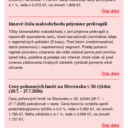
4,1 %, teda o 0,072 €/l, na úroveň 1,809 €/l.
Čítaj dalej
Júnové čísla maloobchodu príjemne prekvapili
Tržby slovenského maloobchodu v júni príjemne prekvapili a
nepotvrdili spomalenie rastu, ktoré naznačovali (nominálne) údaje
z registračných pokladní (E-kasy). Pred letom (medzimesačne)
rástol potravinový i nepotravinový segment. Predaj potravín
napriek júnovému zotaveniu ale stále ostával jemne pod úrovňou
spred roka, podobne aj predaje cez internet, ktoré však už pred
zmenou zdaňovania čínskych zásielok vykázali pomerne silné
oživenie.
Čítaj dalej
Ceny pohonných hmôt na Slovensku v 30. týždni
(20.7. – 27.7.2026)
Ceny pohonných hmôt na Slovensku v 30. týždni (20.7. –
27.7.2026) pokračovali v raste. Cena benzínu vzrástla oproti
predchádzajúcemu týždňu o 3,0 %, teda o 0,052 €/l, na úroveň
1,765 €/l. Nafta zdražela o 4,1 %, teda o 0,069 €/l, na úroveň
1,737 €/l.
Čítaj dalej