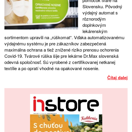
pomôcok tváre na
Slovensku. Pôvodný
výdajný automat s
rôznorodým
doplnkovým
lekárenským
sortimentom upravili na „rúškomat“. Vďaka automatizovanému
výdajnému systému je pre zákazníkov zabezpečená
maximálna ochrana a tiež znížené riziko prenosu ochorenia
Covid-19. Tvárové rúška šije pre lekárne Dr.Max slovenská
odevná spoločnosť. Sú vyrobené z certifikovanej netkanej
textílie a po opratí vhodné na opakované nosenie.
Čítaj dalej