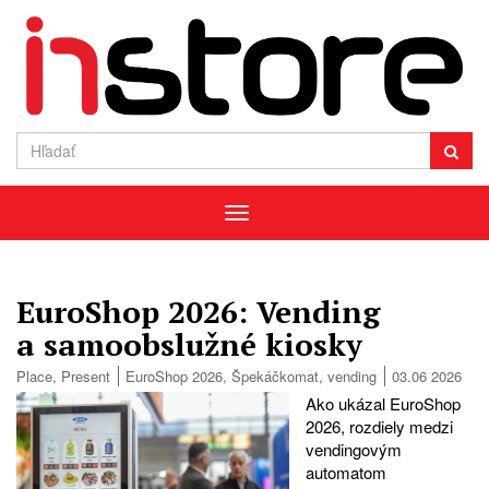
Menu
EuroShop 2026: Vending
a samoobslužné kiosky
Place
,
Present
EuroShop 2026
,
Špekáčkomat
,
vending
03.06 2026
Ako ukázal EuroShop
2026, rozdiely medzi
vendingovým
automatom