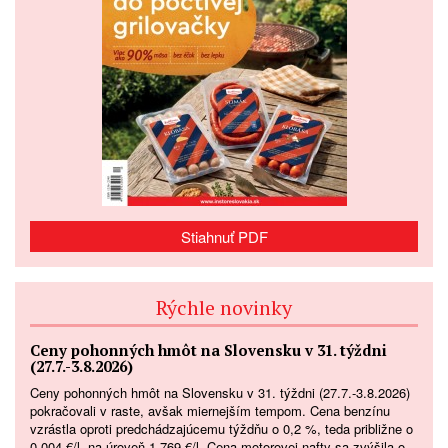
Stiahnuť PDF
Rýchle novinky
Ceny pohonných hmôt na Slovensku v 31. týždni
(27.7.-3.8.2026)
Ceny pohonných hmôt na Slovensku v 31. týždni (27.7.-3.8.2026)
pokračovali v raste, avšak miernejším tempom. Cena benzínu
vzrástla oproti predchádzajúcemu týždňu o 0,2 %, teda približne o
0,004 €/l, na úroveň 1,769 €/l. Cena motorovej nafty sa zvýšila o