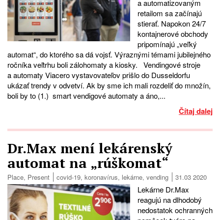
a automatizovaným
retailom sa začínajú
stierať. Napokon 24/7
kontajnerové obchody
pripomínajú „veľký
automat“, do ktorého sa dá vojsť. Výraznými témami jubilejného
ročníka veľtrhu boli zálohomaty a kiosky. Vendingové stroje
a automaty Viacero vystavovateľov prišlo do Dusseldorfu
ukázať trendy v odvetví. Ak by sme ich mali rozdeliť do množín,
boli by to (1.) smart vendigové automaty a áno,...
Čítaj dalej
Dr.Max mení lekárenský
automat na „rúškomat“
Place
,
Present
covid-19
,
koronavírus
,
lekárne
,
vending
31.03 2020
Lekárne Dr.Max
reagujú na dlhodobý
nedostatok ochranných