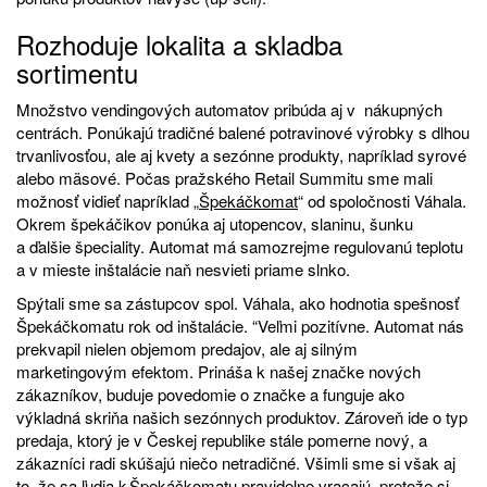
Rozhoduje lokalita a skladba
sortimentu
Množstvo vendingových automatov pribúda aj v nákupných
centrách. Ponúkajú tradičné balené potravinové výrobky s dlhou
trvanlivosťou, ale aj kvety a sezónne produkty, napríklad syrové
alebo mäsové. Počas pražského Retail Summitu sme mali
možnosť vidieť napríklad „
Špekáčkomat
“ od spoločnosti Váhala.
Okrem špekáčikov ponúka aj utopencov, slaninu, šunku
a ďalšie špeciality. Automat má samozrejme regulovanú teplotu
a v mieste inštalácie naň nesvieti priame slnko.
Spýtali sme sa zástupcov spol. Váhala, ako hodnotia spešnosť
Špekáčkomatu rok od inštalácie. “Veľmi pozitívne. Automat nás
prekvapil nielen objemom predajov, ale aj silným
marketingovým efektom. Prináša k našej značke nových
zákazníkov, buduje povedomie o značke a funguje ako
výkladná skriňa našich sezónnych produktov. Zároveň ide o typ
predaja, ktorý je v Českej republike stále pomerne nový, a
zákazníci radi skúšajú niečo netradičné. Všimli sme si však aj
to, že sa ľudia k Špekáčkomatu pravidelne vracajú, pretože si