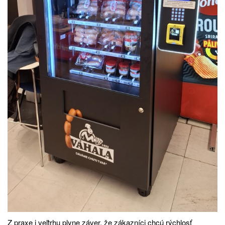
Z praxe i veľtrhu plyne záver, že zákazníci chcú rýchlosť