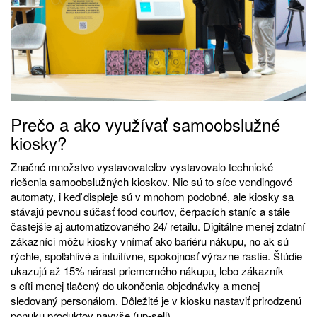
Prečo a ako využívať samoobslužné
kiosky?
Značné množstvo vystavovateľov vystavovalo technické
riešenia samoobslužných kioskov. Nie sú to síce vendingové
automaty, i keď displeje sú v mnohom podobné, ale kiosky sa
stávajú pevnou súčasť food courtov, čerpacích staníc a stále
častejšie aj automatizovaného 24/ retailu. Digitálne menej zdatní
zákazníci môžu kiosky vnímať ako bariéru nákupu, no ak sú
rýchle, spoľahlivé a intuitívne, spokojnosť výrazne rastie. Štúdie
ukazujú až 15% nárast priemerného nákupu, lebo zákazník
s cíti menej tlačený do ukončenia objednávky a menej
sledovaný personálom. Dôležité je v kiosku nastaviť prirodzenú
ponuku produktov navyše (up-sell).