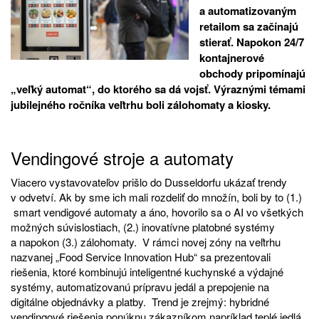
a automatizovaným
retailom sa začínajú
stierať. Napokon 24/7
kontajnerové
obchody pripomínajú
„veľký automat“, do ktorého sa dá vojsť. Výraznými témami
jubilejného ročníka veľtrhu boli zálohomaty a kiosky.
Vendingové stroje a automaty
Viacero vystavovateľov prišlo do Dusseldorfu ukázať trendy
v odvetví. Ak by sme ich mali rozdeliť do množín, boli by to (1.)
smart vendigové automaty a áno, hovorilo sa o AI vo všetkých
možných súvislostiach, (2.) inovatívne platobné systémy
a napokon (3.) zálohomaty. V rámci novej zóny na veľtrhu
nazvanej „Food Service Innovation Hub“ sa prezentovali
riešenia, ktoré kombinujú inteligentné kuchynské a výdajné
systémy, automatizovanú prípravu jedál a prepojenie na
digitálne objednávky a platby. Trend je zrejmý: hybridné
vendingové riešenia ponúknu zákazníkom napríklad teplé jedlá.