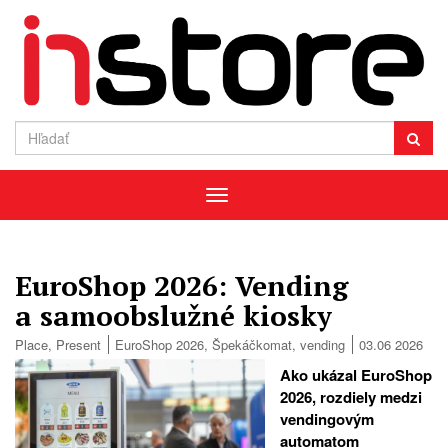
Menu
EuroShop 2026: Vending
a samoobslužné kiosky
Place
,
Present
EuroShop 2026
,
Špekáčkomat
,
vending
03.06 2026
Ako ukázal EuroShop
2026, rozdiely medzi
vendingovým
automatom