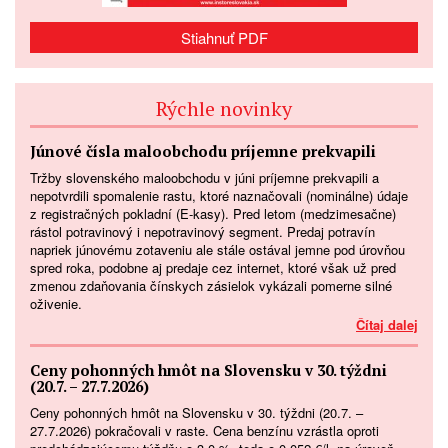
Stiahnuť PDF
Rýchle novinky
Júnové čísla maloobchodu príjemne prekvapili
Tržby slovenského maloobchodu v júni príjemne prekvapili a
nepotvrdili spomalenie rastu, ktoré naznačovali (nominálne) údaje
z registračných pokladní (E-kasy). Pred letom (medzimesačne)
rástol potravinový i nepotravinový segment. Predaj potravín
napriek júnovému zotaveniu ale stále ostával jemne pod úrovňou
spred roka, podobne aj predaje cez internet, ktoré však už pred
zmenou zdaňovania čínskych zásielok vykázali pomerne silné
oživenie.
Čítaj dalej
Ceny pohonných hmôt na Slovensku v 30. týždni
(20.7. – 27.7.2026)
Ceny pohonných hmôt na Slovensku v 30. týždni (20.7. –
27.7.2026) pokračovali v raste. Cena benzínu vzrástla oproti