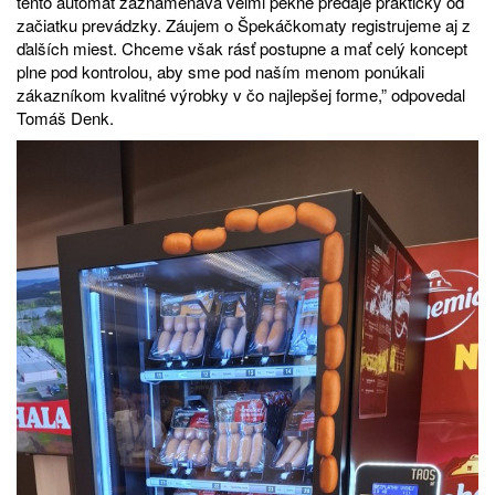
tento automat zaznamenáva veľmi pekné predaje prakticky od
začiatku prevádzky. Záujem o Špekáčkomaty registrujeme aj z
ďalších miest. Chceme však rásť postupne a mať celý koncept
plne pod kontrolou, aby sme pod naším menom ponúkali
zákazníkom kvalitné výrobky v čo najlepšej forme,” odpovedal
Tomáš Denk.