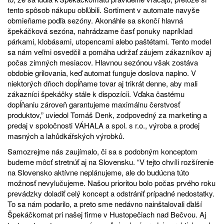
tento spôsob nákupu obľúbili. Sortiment v automate navyše
obmieňame podľa sezóny. Akonáhle sa skončí hlavná
špekáčková sezóna, nahrádzame časť ponuky napríklad
párkami, klobásami, utopencami alebo paštétami. Tento model
sa nám veľmi osvedčil a pomáha udržať záujem zákazníkov aj
počas zimných mesiacov. Hlavnou sezónou však zostáva
obdobie grilovania, keď automat funguje doslova naplno. V
niektorých dňoch dopĺňame tovar aj trikrát denne, aby mali
zákazníci špekáčky stále k dispozícii. Vďaka častému
dopĺňaniu zároveň garantujeme maximálnu čerstvosť
produktov,” uviedol Tomáš Denk, zodpovedný za marketing a
predaj v spoločnosti VÁHALA a spol. s r.o., výroba a prodej
masných a lahůdkářských výrobků.
Samozrejme nás zaujímalo, či sa s podobným konceptom
budeme môcť stretnúť aj na Slovensku. “V tejto chvíli rozšírenie
na Slovensko aktívne neplánujeme, ale do budúcna túto
možnosť nevylučujeme. Našou prioritou bolo počas prvého roku
prevádzky doladiť celý koncept a odstrániť prípadné nedostatky.
To sa nám podarilo, a preto sme nedávno nainštalovali ďalší
Špekáčkomat pri našej firme v Hustopečiach nad Bečvou. Aj