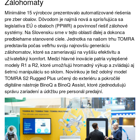
Zálohomaty
Minimálne 15 výrobcov prezentovalo automatizované riešenia
pre zber obalov. Dôvodom je najmä nová a sprísňujúca sa
legislatíva EÚ o obaloch (PPWR) a povinnosť riešiť zálohové
systémy. Na Slovensku sme v tejto oblasti ďalej a dokonca
predbiehame stanovené ciele. Jednotka na našom trhu TOMRA
predstavila počas veľtrhu svoju najnovšiu generáciu
zálohomatov, ktoré sa zameriavajú na vyššiu efektivitu a
užívateľský komfort. Medzi hlavné inovácie patria vylepšené
modely R1 a R2, ktoré umožňujú hromadný výkup a zvládajú aj
šetrnú manipuláciu so sklom. Novinkou je tiež odolný model
TOMRA S2 Rugged Plus určený do exteriéru a pokročilé
digitálne nástroje BinoQ a BinoQ Assist, ktoré zjednodušujú
správu zariadení a údržbu pre personál predajní.