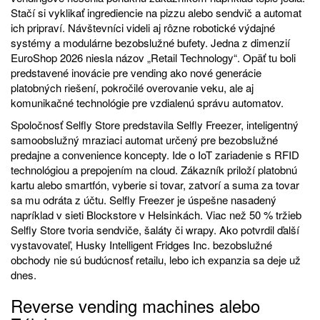
Stačí si vyklikať ingrediencie na pizzu alebo sendvič a automat
ich pripraví. Návštevníci videli aj rôzne robotické výdajné
systémy a modulárne bezobslužné bufety. Jedna z dimenzií
EuroShop 2026 niesla názov „Retail Technology“. Opäť tu boli
predstavené inovácie pre vending ako nové generácie
platobných riešení, pokročilé overovanie veku, ale aj
komunikačné technológie pre vzdialenú správu automatov.
Spoločnosť Selfly Store predstavila Selfly Freezer, inteligentný
samoobslužný mraziaci automat určený pre bezobslužné
predajne a convenience koncepty. Ide o IoT zariadenie s RFID
technológiou a prepojením na cloud. Zákazník priloží platobnú
kartu alebo smartfón, vyberie si tovar, zatvorí a suma za tovar
sa mu odráta z účtu. Selfly Freezer je úspešne nasadený
napríklad v sieti Blockstore v Helsinkách. Viac než 50 % tržieb
Selfly Store tvoria sendviče, šaláty či wrapy. Ako potvrdil ďalší
vystavovateľ, Husky Intelligent Fridges Inc. bezobslužné
obchody nie sú budúcnosť retailu, lebo ich expanzia sa deje už
dnes.
Reverse vending machines alebo