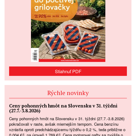
Stiahnuť PDF
Rýchle novinky
Ceny pohonných hmôt na Slovensku v 31. týždni
(27.7.-3.8.2026)
Ceny pohonných hmôt na Slovensku v 31. týždni (27.7.-3.8.2026)
pokračovali v raste, avšak miernejším tempom. Cena benzínu
vzrástla oproti predchádzajúcemu týždňu o 0,2 %, teda približne o
0,004 €/l, na úroveň 1,769 €/l. Cena motorovej nafty sa zvýšila o