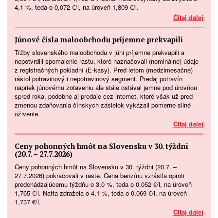
4,1 %, teda o 0,072 €/l, na úroveň 1,809 €/l.
Čítaj dalej
Júnové čísla maloobchodu príjemne prekvapili
Tržby slovenského maloobchodu v júni príjemne prekvapili a
nepotvrdili spomalenie rastu, ktoré naznačovali (nominálne) údaje
z registračných pokladní (E-kasy). Pred letom (medzimesačne)
rástol potravinový i nepotravinový segment. Predaj potravín
napriek júnovému zotaveniu ale stále ostával jemne pod úrovňou
spred roka, podobne aj predaje cez internet, ktoré však už pred
zmenou zdaňovania čínskych zásielok vykázali pomerne silné
oživenie.
Čítaj dalej
Ceny pohonných hmôt na Slovensku v 30. týždni
(20.7. – 27.7.2026)
Ceny pohonných hmôt na Slovensku v 30. týždni (20.7. –
27.7.2026) pokračovali v raste. Cena benzínu vzrástla oproti
predchádzajúcemu týždňu o 3,0 %, teda o 0,052 €/l, na úroveň
1,765 €/l. Nafta zdražela o 4,1 %, teda o 0,069 €/l, na úroveň
1,737 €/l.
Čítaj dalej