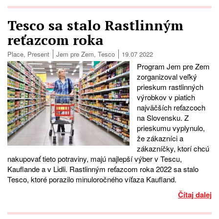
Tesco sa stalo Rastlinným
reťazcom roka
Place
,
Present
Jem pre Zem
,
Tesco
19.07 2022
Program Jem pre Zem
zorganizoval veľký
prieskum rastlinných
výrobkov v piatich
najväčších reťazcoch
na Slovensku. Z
prieskumu vyplynulo,
že zákazníci a
zákazníčky, ktorí chcú
nakupovať tieto potraviny, majú najlepší výber v Tescu,
Kauflande a v Lidli. Rastlinným reťazcom roka 2022 sa stalo
Tesco, ktoré porazilo minuloročného víťaza Kaufland.
Čítaj dalej