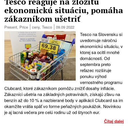
Tesco reaguje na zložitú
ekonomickú situáciu, pomáha
zákazníkom ušetriť
Present
,
Price
ceny
,
Tesco
09.09 2022
Tesco na Slovensku si
uvedomuje náročnú
ekonomickú situáciu, v
ktorej sa ocitli mnohé
domácnosti. Od
septembra preto
reťazec rozširuje
ponuku výhod
vernostného programu
Clubcard, ktoré zákazníkom pomôžu znížiť dosahy inflácie.
Zákazníci ušetria na základných potravinách, získajú zľavu na
benzín až do 10 % a nazbierané body v aplikácii Clubcard sa im
okamžite vrátia späť vo forme peňažných poukážok. Novinkou
je aj lacná večera pre celú rodinu už od štyroch eur.
Čítaj dalej