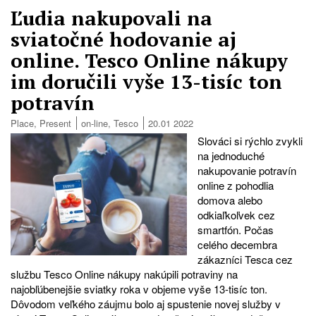
Ľudia nakupovali na
sviatočné hodovanie aj
online. Tesco Online nákupy
im doručili vyše 13-tisíc ton
potravín
Place
,
Present
on-line
,
Tesco
20.01 2022
Slováci si rýchlo zvykli
na jednoduché
nakupovanie potravín
online z pohodlia
domova alebo
odkiaľkoľvek cez
smartfón. Počas
celého decembra
zákazníci Tesca cez
službu Tesco Online nákupy nakúpili potraviny na
najobľúbenejšie sviatky roka v objeme vyše 13-tisíc ton.
Dôvodom veľkého záujmu bolo aj spustenie novej služby v