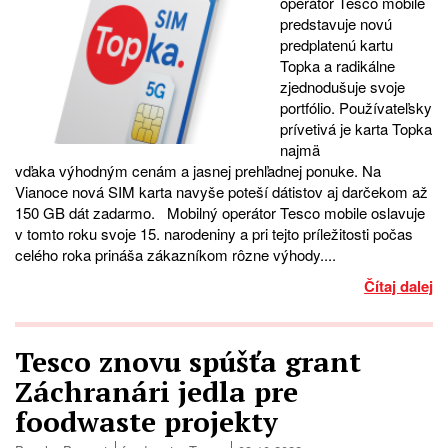
operátor Tesco mobile
predstavuje novú
predplatenú kartu
Topka a radikálne
zjednodušuje svoje
portfólio. Používateľsky
prívetivá je karta Topka
najmä
vďaka výhodným cenám a jasnej prehľadnej ponuke. Na
Vianoce nová SIM karta navyše poteší dátistov aj darčekom až
150 GB dát zadarmo. Mobilný operátor Tesco mobile oslavuje
v tomto roku svoje 15. narodeniny a pri tejto príležitosti počas
celého roka prináša zákazníkom rôzne výhody....
Čítaj dalej
Tesco znovu spúšťa grant
Záchranári jedla pre
foodwaste projekty