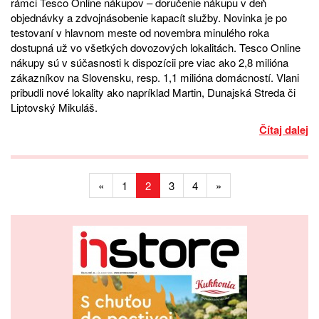
rámci Tesco Online nákupov – doručenie nákupu v deň
objednávky a zdvojnásobenie kapacít služby. Novinka je po
testovaní v hlavnom meste od novembra minulého roka
dostupná už vo všetkých dovozových lokalitách. Tesco Online
nákupy sú v súčasnosti k dispozícii pre viac ako 2,8 milióna
zákazníkov na Slovensku, resp. 1,1 milióna domácností. Vlani
pribudli nové lokality ako napríklad Martin, Dunajská Streda či
Liptovský Mikuláš.
Čítaj dalej
«
1
2
3
4
»