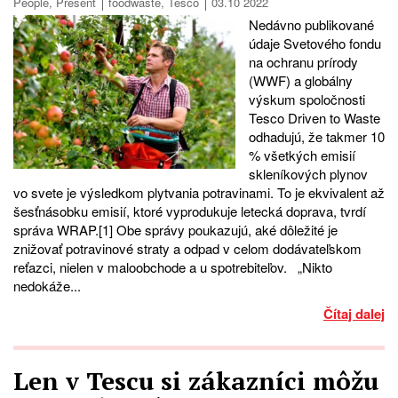
People
,
Present
foodwaste
,
Tesco
03.10 2022
Nedávno publikované
údaje Svetového fondu
na ochranu prírody
(WWF) a globálny
výskum spoločnosti
Tesco Driven to Waste
odhadujú, že takmer 10
% všetkých emisií
skleníkových plynov
vo svete je výsledkom plytvania potravinami. To je ekvivalent až
šesťnásobku emisií, ktoré vyprodukuje letecká doprava, tvrdí
správa WRAP.[1] Obe správy poukazujú, aké dôležité je
znižovať potravinové straty a odpad v celom dodávateľskom
reťazci, nielen v maloobchode a u spotrebiteľov. „Nikto
nedokáže...
Čítaj dalej
Len v Tescu si zákazníci môžu