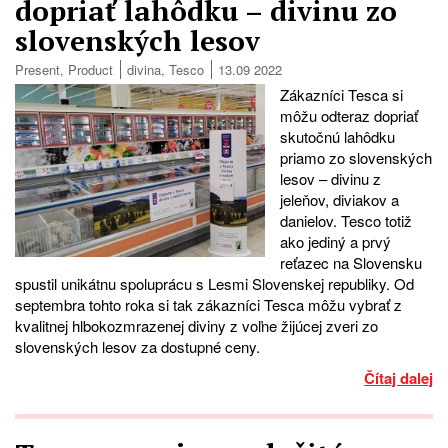
dopriať lahôdku – divinu zo
slovenských lesov
Present
,
Product
divina
,
Tesco
13.09 2022
Zákazníci Tesca si
môžu odteraz dopriať
skutočnú lahôdku
priamo zo slovenských
lesov – divinu z
jeleňov, diviakov a
danielov. Tesco totiž
ako jediný a prvý
reťazec na Slovensku
spustil unikátnu spoluprácu s Lesmi Slovenskej republiky. Od
septembra tohto roka si tak zákazníci Tesca môžu vybrať z
kvalitnej hlbokozmrazenej diviny z voľne žijúcej zveri zo
slovenských lesov za dostupné ceny.
Čítaj dalej