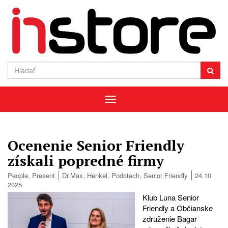
Menu
Ocenenie Senior Friendly
získali popredné firmy
People
,
Present
Dr.Max
,
Henkel
,
Podotech
,
Senior Friendly
24.10
2025
Klub Luna Senior
Friendly a Občianske
združenie Bagar