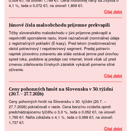
0,004 €/l, na úroveň 1,769 €/l. Cena motorovej nafty sa zvýšila o
4,1 %, teda o 0,072 €/l, na úroveň 1,809 €/l.
Čítaj dalej
Júnové čísla maloobchodu príjemne prekvapili
Tržby slovenského maloobchodu v júni príjemne prekvapili a
nepotvrdili spomalenie rastu, ktoré naznačovali (nominálne) údaje
z registračných pokladní (E-kasy). Pred letom (medzimesačne)
rástol potravinový i nepotravinový segment. Predaj potravín
napriek júnovému zotaveniu ale stále ostával jemne pod úrovňou
spred roka, podobne aj predaje cez internet, ktoré však už pred
zmenou zdaňovania čínskych zásielok vykázali pomerne silné
oživenie.
Čítaj dalej
Ceny pohonných hmôt na Slovensku v 30. týždni
(20.7. – 27.7.2026)
Ceny pohonných hmôt na Slovensku v 30. týždni (20.7. –
27.7.2026) pokračovali v raste. Cena benzínu vzrástla oproti
predchádzajúcemu týždňu o 3,0 %, teda o 0,052 €/l, na úroveň
1,765 €/l. Nafta zdražela o 4,1 %, teda o 0,069 €/l, na úroveň
1,737 €/l.
Čítaj dalej