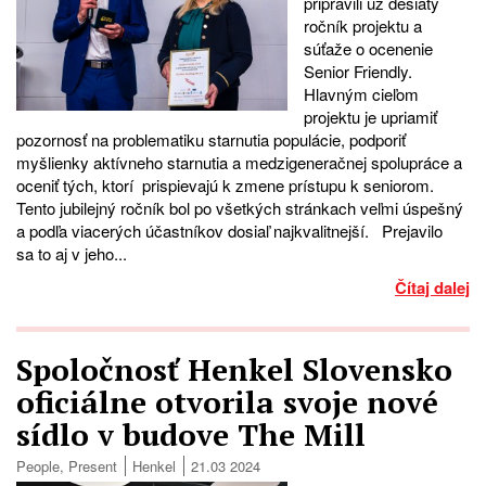
pripravili už desiaty
ročník projektu a
súťaže o ocenenie
Senior Friendly.
Hlavným cieľom
projektu je upriamiť
pozornosť na problematiku starnutia populácie, podporiť
myšlienky aktívneho starnutia a medzigeneračnej spolupráce a
oceniť tých, ktorí prispievajú k zmene prístupu k seniorom.
Tento jubilejný ročník bol po všetkých stránkach veľmi úspešný
a podľa viacerých účastníkov dosiaľ najkvalitnejší. Prejavilo
sa to aj v jeho...
Čítaj dalej
Spoločnosť Henkel Slovensko
oficiálne otvorila svoje nové
sídlo v budove The Mill
People
,
Present
Henkel
21.03 2024