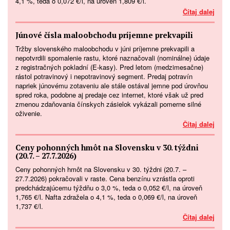
4,1 %, teda o 0,072 €/l, na úroveň 1,809 €/l.
Čítaj dalej
Júnové čísla maloobchodu príjemne prekvapili
Tržby slovenského maloobchodu v júni príjemne prekvapili a
nepotvrdili spomalenie rastu, ktoré naznačovali (nominálne) údaje
z registračných pokladní (E-kasy). Pred letom (medzimesačne)
rástol potravinový i nepotravinový segment. Predaj potravín
napriek júnovému zotaveniu ale stále ostával jemne pod úrovňou
spred roka, podobne aj predaje cez internet, ktoré však už pred
zmenou zdaňovania čínskych zásielok vykázali pomerne silné
oživenie.
Čítaj dalej
Ceny pohonných hmôt na Slovensku v 30. týždni
(20.7. – 27.7.2026)
Ceny pohonných hmôt na Slovensku v 30. týždni (20.7. –
27.7.2026) pokračovali v raste. Cena benzínu vzrástla oproti
predchádzajúcemu týždňu o 3,0 %, teda o 0,052 €/l, na úroveň
1,765 €/l. Nafta zdražela o 4,1 %, teda o 0,069 €/l, na úroveň
1,737 €/l.
Čítaj dalej