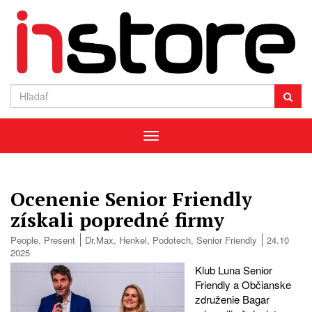
Menu
Ocenenie Senior Friendly
získali popredné firmy
People
,
Present
Dr.Max
,
Henkel
,
Podotech
,
Senior Friendly
24.10
2025
Klub Luna Senior
Friendly a Občianske
združenie Bagar