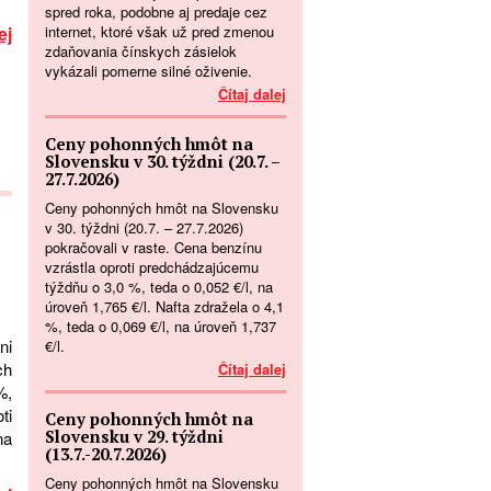
spred roka, podobne aj predaje cez
internet, ktoré však už pred zmenou
ej
zdaňovania čínskych zásielok
vykázali pomerne silné oživenie.
Čítaj dalej
Ceny pohonných hmôt na
Slovensku v 30. týždni (20.7. –
27.7.2026)
Ceny pohonných hmôt na Slovensku
v 30. týždni (20.7. – 27.7.2026)
pokračovali v raste. Cena benzínu
vzrástla oproti predchádzajúcemu
týždňu o 3,0 %, teda o 0,052 €/l, na
úroveň 1,765 €/l. Nafta zdražela o 4,1
%, teda o 0,069 €/l, na úroveň 1,737
ni
€/l.
ch
Čítaj dalej
%,
ti
Ceny pohonných hmôt na
Slovensku v 29. týždni
na
(13.7.-20.7.2026)
Ceny pohonných hmôt na Slovensku