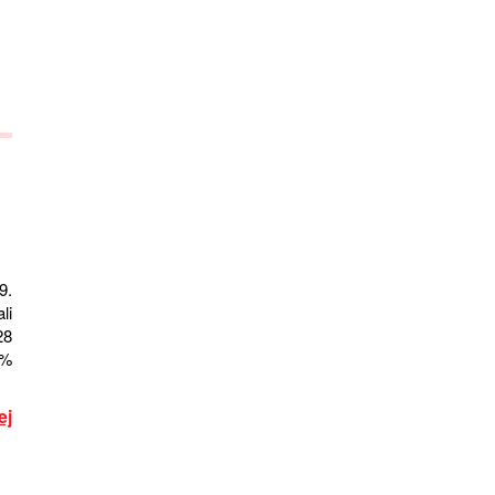
9.
li
28
8%
ej