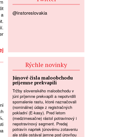
om
ôt
@instoreslovakia
 a
t.
í.
er
ej
Rýchle novinky
Júnové čísla maloobchodu
príjemne prekvapili
Tržby slovenského maloobchodu v
júni príjemne prekvapili a nepotvrdili
spomalenie rastu, ktoré naznačovali
ni
(nominálne) údaje z registračných
ch
pokladní (E-kasy). Pred letom
%,
(medzimesačne) rástol potravinový i
nepotravinový segment. Predaj
ti
potravín napriek júnovému zotaveniu
na
ale stále ostával jemne pod úrovňou