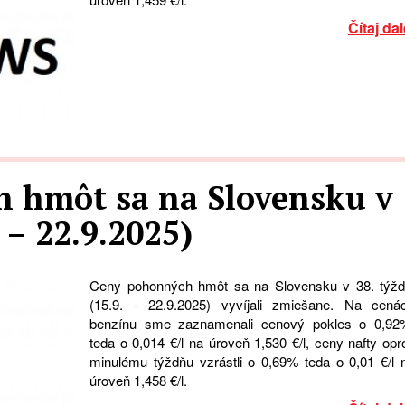
Čítaj dal
 hmôt sa na Slovensku v
. – 22.9.2025)
Ceny pohonných hmôt sa na Slovensku v 38. týžd
(15.9. - 22.9.2025) vyvíjali zmiešane. Na cená
benzínu sme zaznamenali cenový pokles o 0,92
teda o 0,014 €/l na úroveň 1,530 €/l, ceny nafty opro
minulému týždňu vzrástli o 0,69% teda o 0,01 €/l 
úroveň 1,458 €/l.