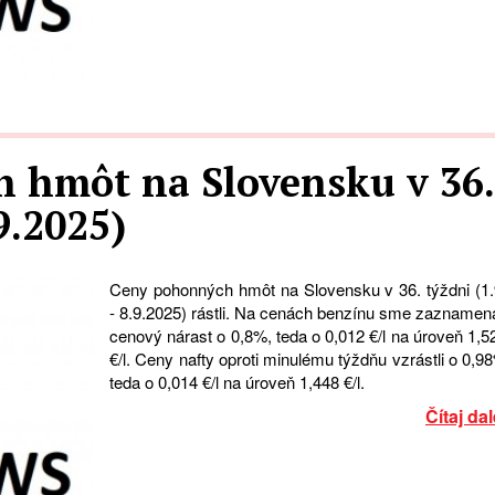
 hmôt na Slovensku v 36.
.9.2025)
Ceny pohonných hmôt na Slovensku v 36. týždni (1.
- 8.9.2025) rástli. Na cenách benzínu sme zaznamena
cenový nárast o 0,8%, teda o 0,012 €/l na úroveň 1,5
€/l. Ceny nafty oproti minulému týždňu vzrástli o 0,9
teda o 0,014 €/l na úroveň 1,448 €/l.
Čítaj dal