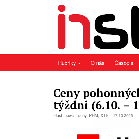
Rubriky
O nás
Časopis
Ceny pohonných
týždni (6.10. – 
Flash news
ceny
,
PHM
,
XTB
17.10 2025