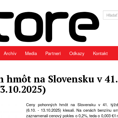
Archív
Media
Partneri
Odkazy
Kontakt
 hmôt na Slovensku v 41.
13.10.2025)
Ceny pohonných hmôt na Slovensku v 41. týžd
(6.10. - 13.10.2025) klesali. Na cenách benzínu s
zaznamenali cenový pokles o 0,2%, teda o 0,003 €/l 