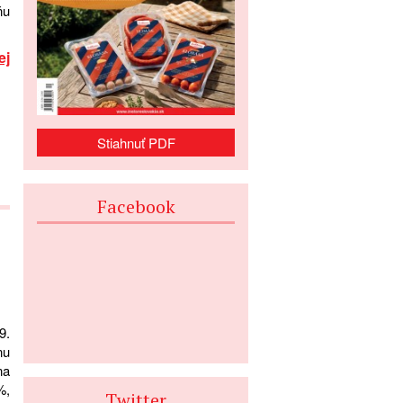
ňu
ej
Stiahnuť PDF
Facebook
9.
nu
na
%,
Twitter