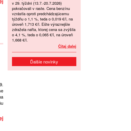
ej
v 29. týždni (13.7.-20.7.2026)
pokračovali v raste. Cena benzínu
vzrástla oproti predchádzajúcemu
týždňu o 1,1 %, teda o 0,019 €/l, na
úroveň 1,713 €/l. Ešte výraznejšie
zdražela nafta, ktorej cena sa zvýšila
o 4,1 %, teda o 0,065 €/l, na úroveň
1,668 €/l.
Čítaj dalej
Ďalšie novinky
9.
me
na
ňu
ej