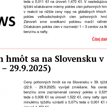
teda o 0,011 €/l na úroveň 1,470 €/l. V nasledujúc
týždni očakávame mierny pokles cien pohonných hm
v reakcii na nižšie ceny ropy na globálnych trhoch
pokles veľkoobchodných cien pohonných hmô
Zároveň sme svedkami poklesu marží rafinéri
Očakávam pokles cien v rozmedzí 1 – 3 centov za lit
benzínu a nafty.
Čítaj dal
 hmôt sa na Slovensku v
. – 29.9.2025)
Ceny pohonných hmôt sa na Slovensku v 39. týžd
(22.9. - 29.9.2025) vyvíjali zmiešane. Na cená
benzínu sme zaznamenali cenový pokles o 0,53
teda o 0,008 €/l na úroveň 1,522 €/l, ceny nafty opro
minulému týždňu vzrástli o 0,07% teda o 0,001 €/l 
úroveň 1,459 €/l.