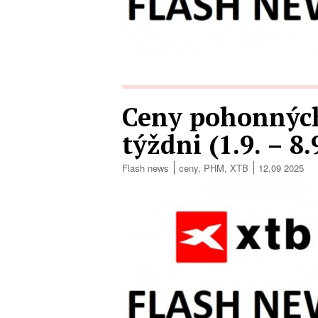
Ceny pohonných
týždni (1.9. – 8
Flash news
ceny
,
PHM
,
XTB
12.09 2025