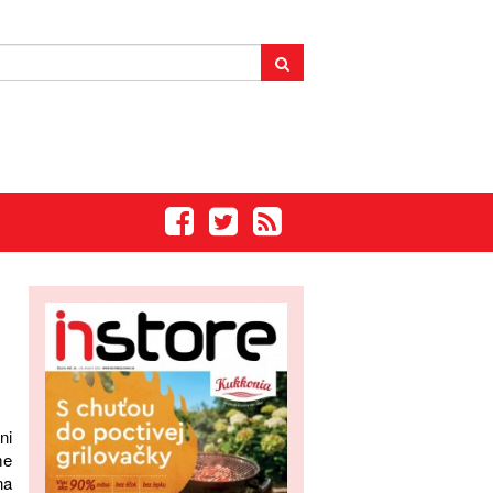
ni
me
na