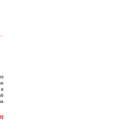
ni
me
 a
ti
na
ej