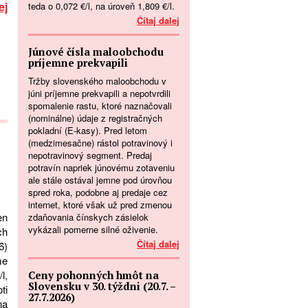
ej
teda o 0,072 €/l, na úroveň 1,809 €/l.
Čítaj dalej
Júnové čísla maloobchodu
príjemne prekvapili
Tržby slovenského maloobchodu v
júni príjemne prekvapili a nepotvrdili
spomalenie rastu, ktoré naznačovali
(nominálne) údaje z registračných
pokladní (E-kasy). Pred letom
(medzimesačne) rástol potravinový i
nepotravinový segment. Predaj
potravín napriek júnovému zotaveniu
ale stále ostával jemne pod úrovňou
spred roka, podobne aj predaje cez
internet, ktoré však už pred zmenou
en
zdaňovania čínskych zásielok
vykázali pomerne silné oživenie.
ch
Čítaj dalej
6)
me
l,
Ceny pohonných hmôt na
Slovensku v 30. týždni (20.7. –
ti
27.7.2026)
na