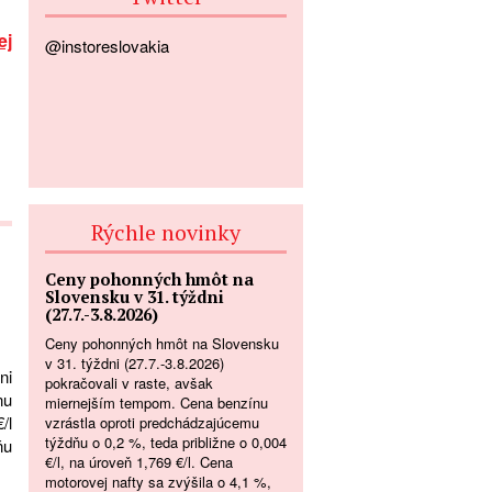
ej
@instoreslovakia
Rýchle novinky
Ceny pohonných hmôt na
Slovensku v 31. týždni
(27.7.-3.8.2026)
Ceny pohonných hmôt na Slovensku
v 31. týždni (27.7.-3.8.2026)
ni
pokračovali v raste, avšak
nu
miernejším tempom. Cena benzínu
/l
vzrástla oproti predchádzajúcemu
týždňu o 0,2 %, teda približne o 0,004
ňu
€/l, na úroveň 1,769 €/l. Cena
motorovej nafty sa zvýšila o 4,1 %,