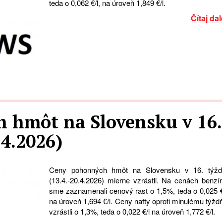
teda o 0,062 €/l, na úroveň 1,849 €/l.
Čítaj dal
 hmôt na Slovensku v 16.
.4.2026)
Ceny pohonných hmôt na Slovensku v 16. týžd
(13.4.-20.4.2026) mierne vzrástli. Na cenách benzí
sme zaznamenali cenový rast o 1,5%, teda o 0,025 €
na úroveň 1,694 €/l. Ceny nafty oproti minulému týžd
vzrástli o 1,3%, teda o 0,022 €/l na úroveň 1,772 €/l.