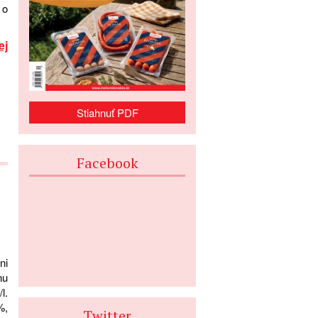
 o
ej
Stiahnuť PDF
Facebook
ni
nu
l.
%,
Twitter