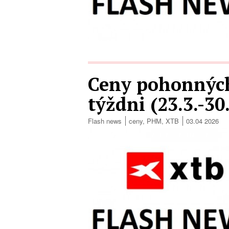
Ceny pohonných
týždni (23.3.-30
Flash news
ceny
,
PHM
,
XTB
03.04 2026