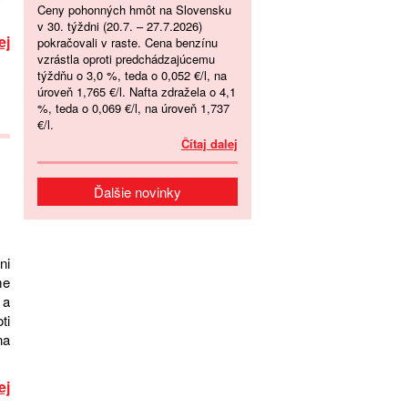
Ceny pohonných hmôt na Slovensku
v 30. týždni (20.7. – 27.7.2026)
ej
pokračovali v raste. Cena benzínu
vzrástla oproti predchádzajúcemu
týždňu o 3,0 %, teda o 0,052 €/l, na
úroveň 1,765 €/l. Nafta zdražela o 4,1
%, teda o 0,069 €/l, na úroveň 1,737
€/l.
Čítaj dalej
Ďalšie novinky
ni
me
 a
ti
na
ej