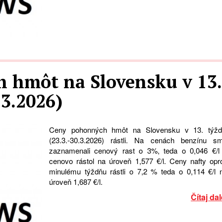
 hmôt na Slovensku v 13.
.3.2026)
Ceny pohonných hmôt na Slovensku v 13. týžd
(23.3.-30.3.2026) rástli. Na cenách benzínu s
zaznamenali cenový rast o 3%, teda o 0,046 €/l
cenovo rástol na úroveň 1,577 €/l. Ceny nafty opro
minulému týždňu rástli o 7,2 % teda o 0,114 €/l 
úroveň 1,687 €/l.
Čítaj dal