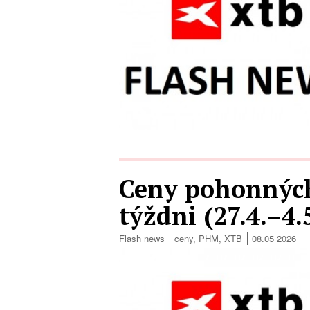
Ceny pohonných
týždni (27.4.–4.
Flash news
ceny
,
PHM
,
XTB
08.05 2026