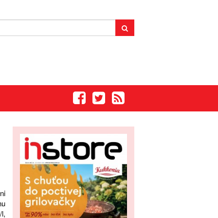
ni
nu
l,