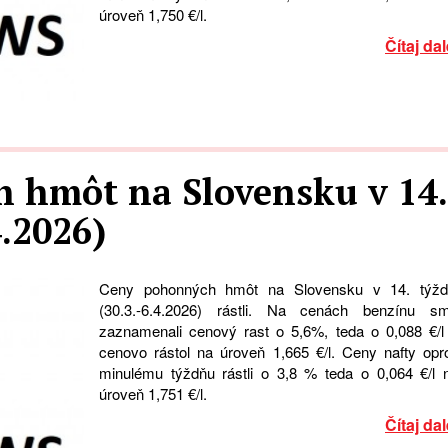
úroveň 1,750 €/l.
Čítaj dal
 hmôt na Slovensku v 14.
4.2026)
Ceny pohonných hmôt na Slovensku v 14. týžd
(30.3.-6.4.2026) rástli. Na cenách benzínu s
zaznamenali cenový rast o 5,6%, teda o 0,088 €/l
cenovo rástol na úroveň 1,665 €/l. Ceny nafty opro
minulému týždňu rástli o 3,8 % teda o 0,064 €/l 
úroveň 1,751 €/l.
Čítaj dal