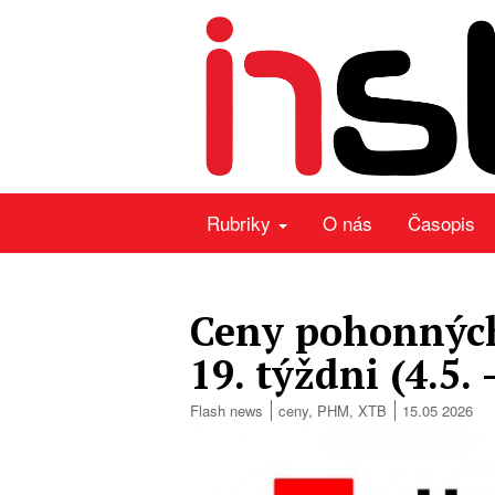
Rubriky
O nás
Časopis
Ceny pohonných
19. týždni (4.5. 
Flash news
ceny
,
PHM
,
XTB
15.05 2026