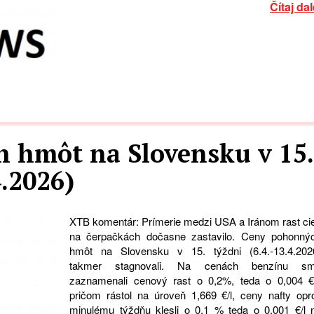
Čítaj dal
 hmôt na Slovensku v 15.
4.2026)
XTB komentár: Prímerie medzi USA a Iránom rast ci
na čerpačkách dočasne zastavilo. Ceny pohonný
hmôt na Slovensku v 15. týždni (6.4.-13.4.202
takmer stagnovali. Na cenách benzínu s
zaznamenali cenový rast o 0,2%, teda o 0,004 €/
pričom rástol na úroveň 1,669 €/l, ceny nafty opro
minulému týždňu klesli o 0,1 % teda o 0,001 €/l 