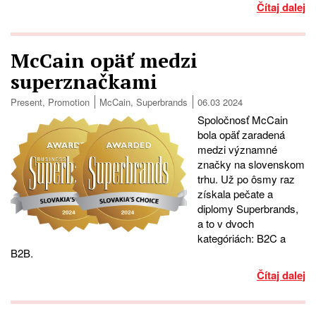
Čítaj dalej
McCain opäť medzi
superznačkami
Present
,
Promotion
McCain
,
Superbrands
06.03 2024
Spoločnosť McCain
bola opäť zaradená
medzi významné
značky na slovenskom
trhu. Už po ôsmy raz
získala pečate a
diplomy Superbrands,
a to v dvoch
kategóriách: B2C a
B2B.
Čítaj dalej