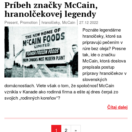
Príbeh značky McCain,
hranolčekovej legendy
Present
,
Promotion
hranolčeky
,
McCain
27.12 2022
Poznáte legendárne
hranolčeky, ktoré sa
pripravujú pečením v
rúre bez oleja? Presne
tak, ide o značku
McCain, ktorá doslova
prepísala postup
prípravy hranolčekov v
slovenských
domácnostiach. Viete však o tom, že spoločnosť McCain
vznikla v Kanade ako rodinná firma a ešte aj dnes čerpá zo
svojich „rodinných koreňov“?
Čítaj dalej
1
2
»