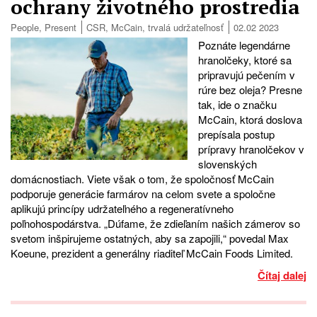
ochrany životného prostredia
People
,
Present
CSR
,
McCain
,
trvalá udržateľnosť
02.02 2023
Poznáte legendárne
hranolčeky, ktoré sa
pripravujú pečením v
rúre bez oleja? Presne
tak, ide o značku
McCain, ktorá doslova
prepísala postup
prípravy hranolčekov v
slovenských
domácnostiach. Viete však o tom, že spoločnosť McCain
podporuje generácie farmárov na celom svete a spoločne
aplikujú princípy udržateľného a regeneratívneho
poľnohospodárstva. „Dúfame, že zdieľaním našich zámerov so
svetom inšpirujeme ostatných, aby sa zapojili,“ povedal Max
Koeune, prezident a generálny riaditeľ McCain Foods Limited.
Čítaj dalej