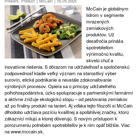
Present
,
Product
McCain
05.05 2025
McCain je globálnym
lídrom v segmente
mrazených
zemiakových
produktov. Už
desaťročia prináša
spotrebiteľom
výnimočnú kvalitu,
skvelú chuť a
inovatívne riešenia. S dôrazom na udržateľnosť a spoločenskú
zodpovednosť kladie veľký význam na starostlivý výber
surovín, etické podnikanie a neustále zdokonaľovanie
výrobných procesov. Opiera sa o princípy udržateľného
poľnohospodárstva, úzko spolupracuje s partnerskými farmármi
a aktívne znižuje ekologickú stopu – od pestovania zemiakov
až po finálny produkt na tanieri. Aj vďaka tejto filozofii si McCain
dlhodobo udržiava pozíciu kvalitnej a spoľahlivej značky, ktorú
zákazníci milujú a ktorej dôverujú. S novým prístupom k
porozumeniu potrebám spotrebiteľov je k nim opäť bližšie. Viac
na www.mccain.sk.