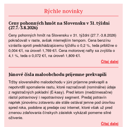
Rýchle novinky
Ceny pohonných hmôt na Slovensku v 31. týždni
(27.7.-3.8.2026)
Ceny pohonných hmôt na Slovensku v 31. týždni (27.7.-3.8.2026)
pokračovali v raste, avšak miernejším tempom. Cena benzínu
vzrástla oproti predchádzajúcemu týždňu o 0,2 %, teda približne o
0,004 €/l, na úroveň 1,769 €/l. Cena motorovej nafty sa zvýšila o
4,1 %, teda o 0,072 €/l, na úroveň 1,809 €/l.
Čítaj dalej
Júnové čísla maloobchodu príjemne prekvapili
Tržby slovenského maloobchodu v júni príjemne prekvapili a
nepotvrdili spomalenie rastu, ktoré naznačovali (nominálne) údaje
z registračných pokladní (E-kasy). Pred letom (medzimesačne)
rástol potravinový i nepotravinový segment. Predaj potravín
napriek júnovému zotaveniu ale stále ostával jemne pod úrovňou
spred roka, podobne aj predaje cez internet, ktoré však už pred
zmenou zdaňovania čínskych zásielok vykázali pomerne silné
oživenie.
Čítaj dalej