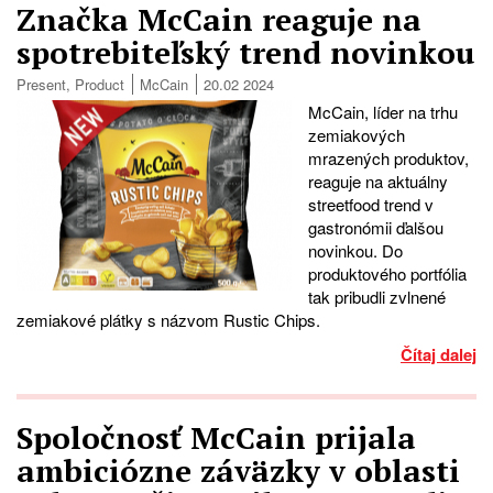
Značka McCain reaguje na
spotrebiteľský trend novinkou
Present
,
Product
McCain
20.02 2024
McCain, líder na trhu
zemiakových
mrazených produktov,
reaguje na aktuálny
streetfood trend v
gastronómii ďalšou
novinkou. Do
produktového portfólia
tak pribudli zvlnené
zemiakové plátky s názvom Rustic Chips.
Čítaj dalej
Spoločnosť McCain prijala
ambiciózne záväzky v oblasti