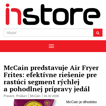
Menu
McCain predstavuje Air Fryer
Frites: efektívne riešenie pre
rastúci segment rýchlej
a pohodlnej prípravy jedál
Present
,
Product
McCain
04.02 2026
McCain je dlhodobo