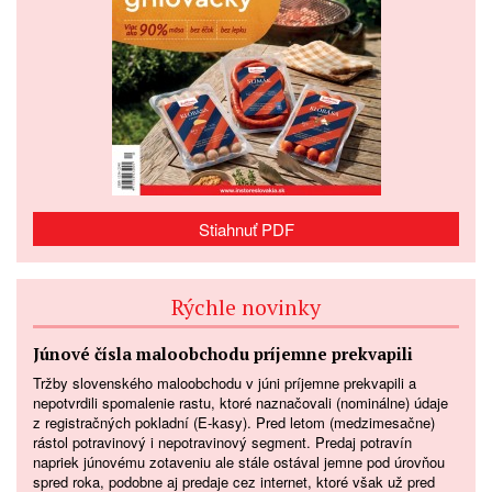
Stiahnuť PDF
Rýchle novinky
Júnové čísla maloobchodu príjemne prekvapili
Tržby slovenského maloobchodu v júni príjemne prekvapili a
nepotvrdili spomalenie rastu, ktoré naznačovali (nominálne) údaje
z registračných pokladní (E-kasy). Pred letom (medzimesačne)
rástol potravinový i nepotravinový segment. Predaj potravín
napriek júnovému zotaveniu ale stále ostával jemne pod úrovňou
spred roka, podobne aj predaje cez internet, ktoré však už pred