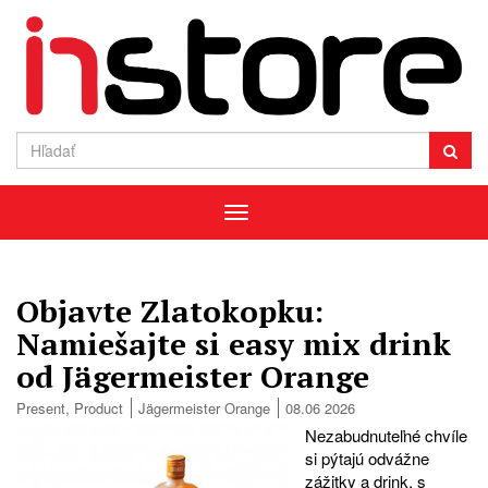
Menu
Objavte Zlatokopku:
Namiešajte si easy mix drink
od Jägermeister Orange
Present
,
Product
Jägermeister Orange
08.06 2026
Nezabudnuteľné chvíle
si pýtajú odvážne
zážitky a drink, s