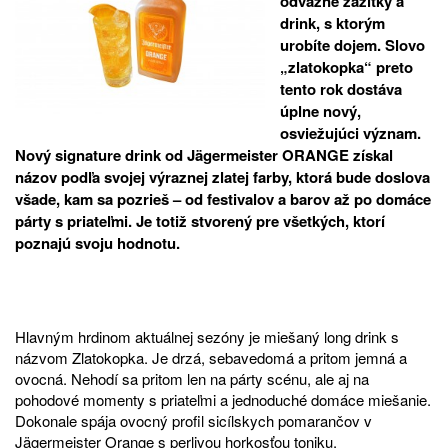
odvážne zážitky a
drink, s ktorým
urobíte dojem. Slovo
„zlatokopka“ preto
tento rok dostáva
úplne nový,
osviežujúci význam.
Nový signature drink od Jägermeister ORANGE získal
názov podľa svojej výraznej zlatej farby, ktorá bude doslova
všade, kam sa pozrieš – od festivalov a barov až po domáce
párty s priateľmi. Je totiž stvorený pre všetkých, ktorí
poznajú svoju hodnotu.
Hlavným hrdinom aktuálnej sezóny je miešaný long drink s
názvom Zlatokopka. Je drzá, sebavedomá a pritom jemná a
ovocná. Nehodí sa pritom len na párty scénu, ale aj na
pohodové momenty s priateľmi a jednoduché domáce miešanie.
Dokonale spája ovocný profil sicílskych pomarančov v
Jägermeister Orange s perlivou horkosťou toniku.