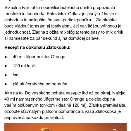
Vizuálnu tvár tohto neprehliadnuteľného drinku prepožičala
mestská influencerka Katezinka. Odkaz je jasný: užívajte si
slobodu a to najlepšie, čo svet parties ponúka – Zlatokopka
bude vládnuť terasám aj festivalom. Jej najväčšou výhodou je
jednoduchosť. Žiadna zložitá mixológia: tento easy to mix drink
si namiešate za pár sekúnd aj na domácej oslave.
Recept na dokonalú Zlatokopku:
● 40 ml Jägermeister Orange
● 120 ml tonik
● ľad
● plátok čerstvého pomaranča
Ako na to: Do vysokého pohára nasypte ľad až po okraj. Nalejte
40 ml namrazeného Jägermeister Orange a dolejte doplna
vaším obľúbeným tonikom (ideálně 120 ml). Zľahka premiešajte,
ozdobte šťavnatým plátkom pomaranča a vaša Zlatokopka je
pripravená na každú príležitosť.