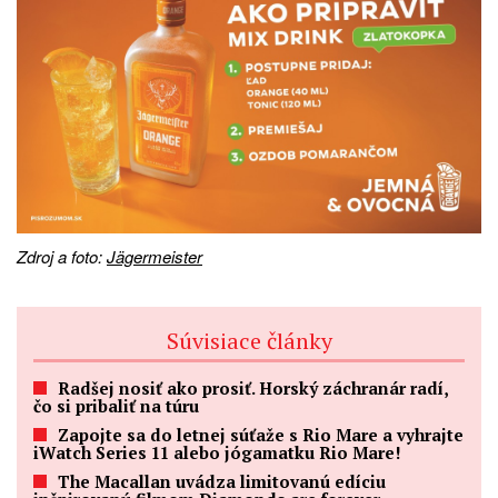
Zdroj a foto:
Jägermeister
Súvisiace články
Radšej nosiť ako prosiť. Horský záchranár radí,
čo si pribaliť na túru
Zapojte sa do letnej súťaže s Rio Mare a vyhrajte
iWatch Series 11 alebo jógamatku Rio Mare!
The Macallan uvádza limitovanú edíciu