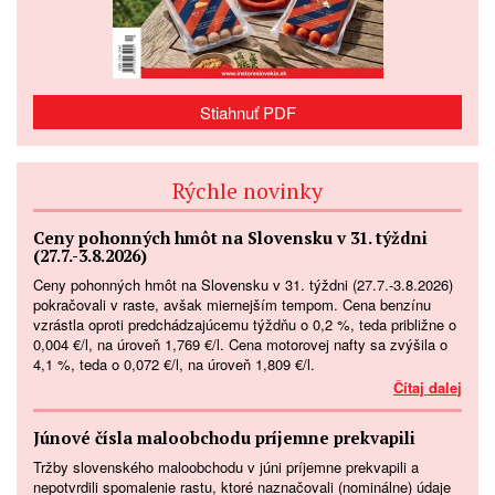
Stiahnuť PDF
Rýchle novinky
Ceny pohonných hmôt na Slovensku v 31. týždni
(27.7.-3.8.2026)
Ceny pohonných hmôt na Slovensku v 31. týždni (27.7.-3.8.2026)
pokračovali v raste, avšak miernejším tempom. Cena benzínu
vzrástla oproti predchádzajúcemu týždňu o 0,2 %, teda približne o
0,004 €/l, na úroveň 1,769 €/l. Cena motorovej nafty sa zvýšila o
4,1 %, teda o 0,072 €/l, na úroveň 1,809 €/l.
Čítaj dalej
Júnové čísla maloobchodu príjemne prekvapili
Tržby slovenského maloobchodu v júni príjemne prekvapili a
nepotvrdili spomalenie rastu, ktoré naznačovali (nominálne) údaje