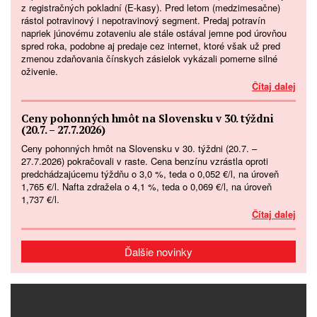
z registračných pokladní (E-kasy). Pred letom (medzimesačne)
rástol potravinový i nepotravinový segment. Predaj potravín
napriek júnovému zotaveniu ale stále ostával jemne pod úrovňou
spred roka, podobne aj predaje cez internet, ktoré však už pred
zmenou zdaňovania čínskych zásielok vykázali pomerne silné
oživenie.
Čítaj dalej
Ceny pohonných hmôt na Slovensku v 30. týždni
(20.7. – 27.7.2026)
Ceny pohonných hmôt na Slovensku v 30. týždni (20.7. –
27.7.2026) pokračovali v raste. Cena benzínu vzrástla oproti
predchádzajúcemu týždňu o 3,0 %, teda o 0,052 €/l, na úroveň
1,765 €/l. Nafta zdražela o 4,1 %, teda o 0,069 €/l, na úroveň
1,737 €/l.
Čítaj dalej
Ďalšie novinky