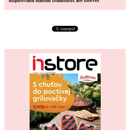
inšpirovanú filmom Diamonds are forever