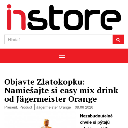
Menu
Objavte Zlatokopku:
Namiešajte si easy mix drink
od Jägermeister Orange
Present
,
Product
Jägermeister Orange
08.06 2026
Nezabudnuteľné
chvíle si pýtajú