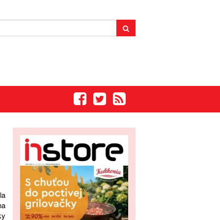
la
na
ky