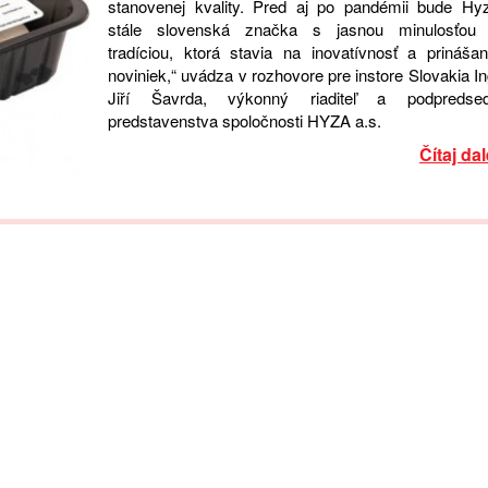
stanovenej kvality. Pred aj po pandémii bude Hy
stále slovenská značka s jasnou minulosťou
tradíciou, ktorá stavia na inovatívnosť a prinášan
noviniek,“ uvádza v rozhovore pre instore Slovakia In
Jiří Šavrda, výkonný riaditeľ a podpredse
predstavenstva spoločnosti HYZA a.s.
Čítaj dal