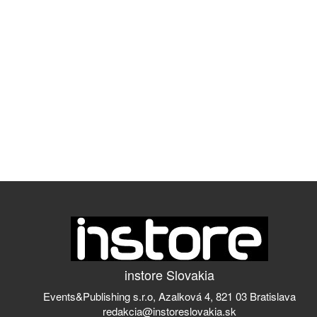
instore Slovakia
Events&Publishing s.r.o, Azalková 4, 821 03 Bratislava
redakcia@instoreslovakia.sk