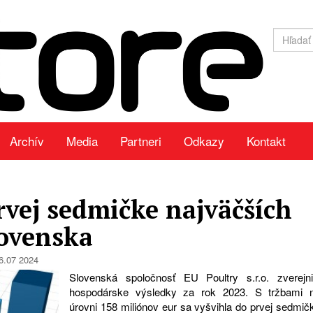
Archív
Media
Partneri
Odkazy
Kontakt
prvej sedmičke najväčších
lovenska
6.07 2024
Slovenská spoločnosť EU Poultry s.r.o. zverejni
hospodárske výsledky za rok 2023. S tržbami 
úrovni 158 miliónov eur sa vyšvihla do prvej sedmič