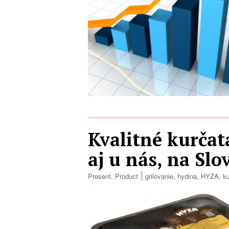
Kvalitné kurča
aj u nás, na Sl
Present
,
Product
grilovanie
,
hydina
,
HYZA
,
k