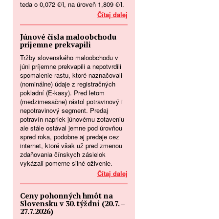
teda o 0,072 €/l, na úroveň 1,809 €/l.
Čítaj dalej
Júnové čísla maloobchodu
príjemne prekvapili
Tržby slovenského maloobchodu v
júni príjemne prekvapili a nepotvrdili
spomalenie rastu, ktoré naznačovali
(nominálne) údaje z registračných
pokladní (E-kasy). Pred letom
(medzimesačne) rástol potravinový i
nepotravinový segment. Predaj
potravín napriek júnovému zotaveniu
ale stále ostával jemne pod úrovňou
spred roka, podobne aj predaje cez
internet, ktoré však už pred zmenou
zdaňovania čínskych zásielok
vykázali pomerne silné oživenie.
Čítaj dalej
Ceny pohonných hmôt na
Slovensku v 30. týždni (20.7. –
27.7.2026)