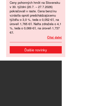
Ceny pohonných hmôt na Slovensku
v 30. týždni (20.7. – 27.7.2026)
pokračovali v raste. Cena benzínu
vzrástla oproti predchádzajúcemu
týždňu o 3,0 %, teda o 0,052 €/l, na
úroveň 1,765 €/l. Nafta zdražela o 4,1
%, teda o 0,069 €/l, na úroveň 1,737
€/l.
Čítaj dalej
Ďalšie novinky