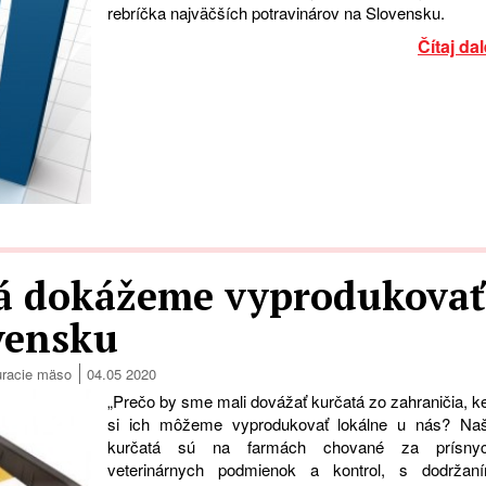
rebríčka najväčších potravinárov na Slovensku.
Čítaj dal
tá dokážeme vyprodukovať
ovensku
uracie mäso
04.05 2020
„Prečo by sme mali dovážať kurčatá zo zahraničia, k
si ich môžeme vyprodukovať lokálne u nás? Na
kurčatá sú na farmách chované za prísny
veterinárnych podmienok a kontrol, s dodržan