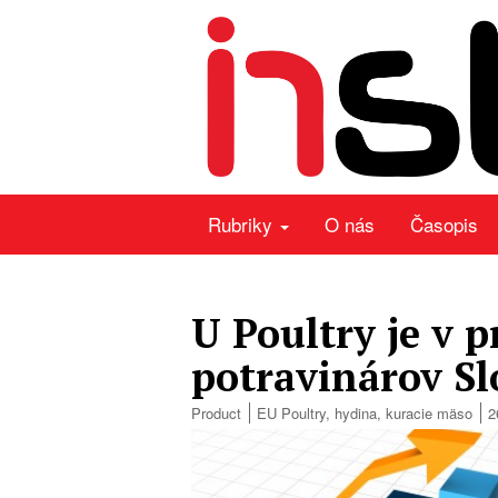
Rubriky
O nás
Časopis
U Poultry je v 
potravinárov S
Product
EU Poultry
,
hydina
,
kuracie mäso
2