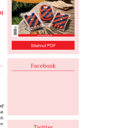
ej
Stiahnuť PDF
Facebook
eď
še
ch
ím
Twitter