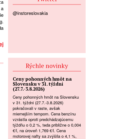
za
 a
@instoreslovakia
ie
g.
da
ej
Rýchle novinky
Ceny pohonných hmôt na
Slovensku v 31. týždni
(27.7.-3.8.2026)
Ceny pohonných hmôt na Slovensku
v 31. týždni (27.7.-3.8.2026)
pokračovali v raste, avšak
miernejším tempom. Cena benzínu
vzrástla oproti predchádzajúcemu
týždňu o 0,2 %, teda približne o 0,004
€/l, na úroveň 1,769 €/l. Cena
motorovej nafty sa zvýšila o 4,1 %,