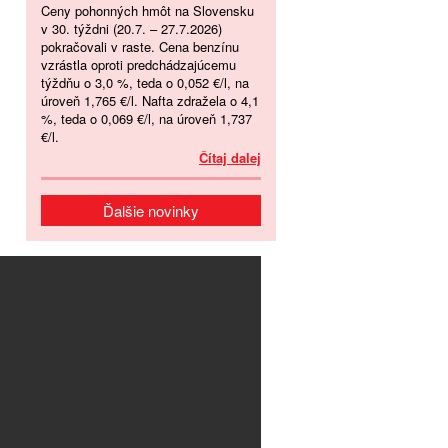
Ceny pohonných hmôt na Slovensku
v 30. týždni (20.7. – 27.7.2026)
pokračovali v raste. Cena benzínu
vzrástla oproti predchádzajúcemu
týždňu o 3,0 %, teda o 0,052 €/l, na
úroveň 1,765 €/l. Nafta zdražela o 4,1
%, teda o 0,069 €/l, na úroveň 1,737
€/l.
Čítaj dalej
Ďalšie novinky