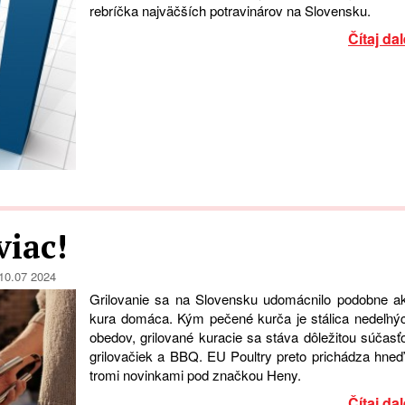
rebríčka najväčších potravinárov na Slovensku.
Čítaj dal
viac!
10.07 2024
Grilovanie sa na Slovensku udomácnilo podobne a
kura domáca. Kým pečené kurča je stálica nedeľný
obedov, grilované kuracie sa stáva dôležitou súčasť
grilovačiek a BBQ. EU Poultry preto prichádza hneď
tromi novinkami pod značkou Heny.
Čítaj dal