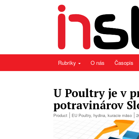
Rubriky
O nás
Časopis
U Poultry je v 
potravinárov S
Product
EU Poultry
,
hydina
,
kuracie mäso
2