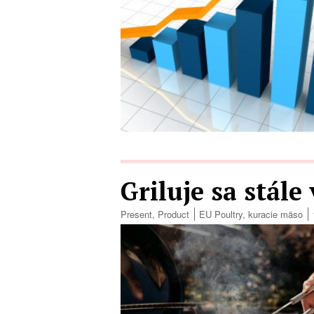
Griluje sa stále 
Present
,
Product
EU Poultry
,
kuracie mäso