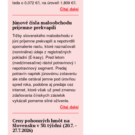
teda o 0,072 €/l, na úroveň 1,809 €/l.
Čítaj dalej
Júnové čísla maloobchodu
príjemne prekvapili
Tržby slovenského maloobchodu v
júni príjemne prekvapili a nepotvrdili
spomalenie rastu, ktoré naznačovali
(nominálne) údaje z registračných
pokladní (E-kasy). Pred letom
(medzimesačne) rástol potravinový i
nepotravinový segment. Predaj
potravín napriek júnovému zotaveniu
ale stále ostával jemne pod úrovňou
spred roka, podobne aj predaje cez
internet, ktoré však už pred zmenou
zdaňovania čínskych zásielok
vykázali pomerne silné oživenie.
Čítaj dalej
Ceny pohonných hmôt na
Slovensku v 30. týždni (20.7. –
27.7.2026)