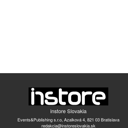
instore Slovakia
Events&Publishing s.r.o, Azalková 4, 821 03 Bratislava
redakcia@instoreslovakia.sk