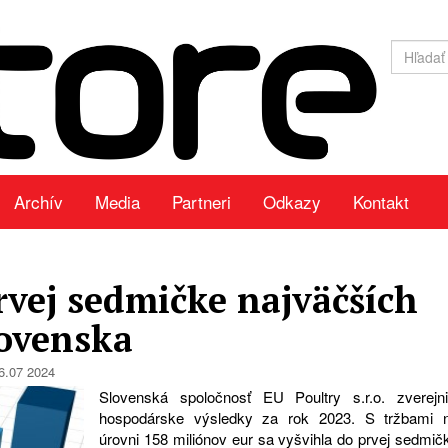
Archív
Media
Partneri
Odkazy
Kontakt
prvej sedmičke najväčších
lovenska
6.07 2024
Slovenská spoločnosť EU Poultry s.r.o. zverejni
hospodárske výsledky za rok 2023. S tržbami 
úrovni 158 miliónov eur sa vyšvihla do prvej sedmič