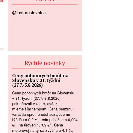
@instoreslovakia
Rýchle novinky
Ceny pohonných hmôt na
Slovensku v 31. týždni
(27.7.-3.8.2026)
Ceny pohonných hmôt na Slovensku
v 31. týždni (27.7.-3.8.2026)
pokračovali v raste, avšak
miernejším tempom. Cena benzínu
vzrástla oproti predchádzajúcemu
týždňu o 0,2 %, teda približne o 0,004
€/l, na úroveň 1,769 €/l. Cena
motorovej nafty sa zvýšila o 4,1 %,