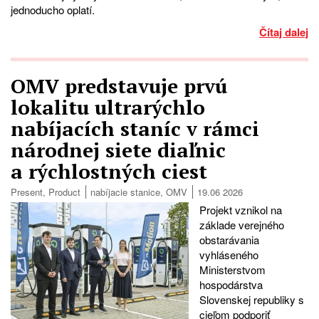
jednoducho oplatí.
Čítaj dalej
OMV predstavuje prvú
lokalitu ultrarýchlo
nabíjacích staníc v rámci
národnej siete diaľnic
a rýchlostných ciest
Present
,
Product
nabíjacie stanice
,
OMV
19.06 2026
Projekt vznikol na
základe verejného
obstarávania
vyhláseného
Ministerstvom
hospodárstva
Slovenskej republiky s
cieľom podporiť