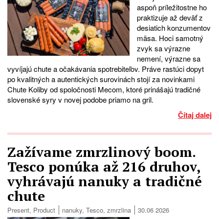
aspoň príležitostne ho
praktizuje až deväť z
desiatich konzumentov
mäsa. Hoci samotný
zvyk sa výrazne
nemení, výrazne sa
vyvíjajú chute a očakávania spotrebiteľov. Práve rastúci dopyt
po kvalitných a autentických surovinách stojí za novinkami
Chute Koliby od spoločnosti Mecom, ktoré prinášajú tradičné
slovenské syry v novej podobe priamo na gril.
Čítaj dalej
Zažívame zmrzlinový boom.
Tesco ponúka až 216 druhov,
vyhrávajú nanuky a tradičné
chute
Present
,
Product
nanuky
,
Tesco
,
zmrzlina
30.06 2026