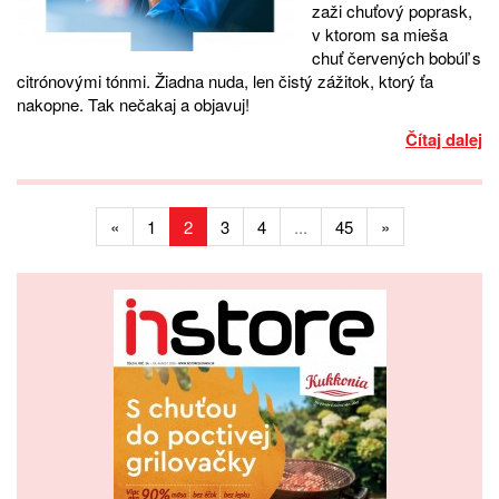
zaži chuťový poprask,
v ktorom sa mieša
chuť červených bobúľ s
citrónovými tónmi. Žiadna nuda, len čistý zážitok, ktorý ťa
nakopne. Tak nečakaj a objavuj!
Čítaj dalej
«
1
2
3
4
...
45
»