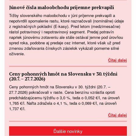
Júnové čísla maloobchodu príjemne prekvapili
Tržby slovenského maloobchodu v júni príjemne prekvapili a
nepotvrdili spomalenie rastu, ktoré naznačovali (nominálne) údaje
z registračných pokladní (E-kasy). Pred letom (medzimesačne)
rástol potravinový i nepotravinový segment. Predaj potravín
napriek júnovému zotaveniu ale stále ostával jemne pod úrovňou
spred roka, podobne aj predaje cez internet, ktoré však už pred
zmenou zdaňovania čínskych zásielok vykázali pomerne silné
oživenie.
Čítaj dalej
Ceny pohonných hmôt na Slovensku v 30. týždni
(20.7. – 27.7.2026)
Ceny pohonných hmôt na Slovensku v 30. týždni (20.7. –
27.7.2026) pokračovali v raste. Cena benzínu vzrástla oproti
predchádzajúcemu týždňu o 3,0 %, teda o 0,052 €/l, na úroveň
1,765 €/l. Nafta zdražela o 4,1 %, teda o 0,069 €/l, na úroveň
1,737 €/l.
Čítaj dalej
Ďalšie novinky