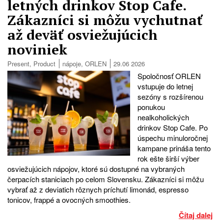
letných drinkov Stop Cafe.
Zákazníci si môžu vychutnať
až deväť osviežujúcich
noviniek
Present
,
Product
nápoje
,
ORLEN
29.06 2026
Spoločnosť ORLEN
vstupuje do letnej
sezóny s rozšírenou
ponukou
nealkoholických
drinkov Stop Cafe. Po
úspechu minuloročnej
kampane prináša tento
rok ešte širší výber
osviežujúcich nápojov, ktoré sú dostupné na vybraných
čerpacích staniciach po celom Slovensku. Zákazníci si môžu
vybrať až z deviatich rôznych príchutí limonád, espresso
tonicov, frappé a ovocných smoothies.
Čítaj dalej