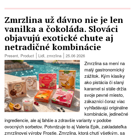
Zmrzlina už dávno nie je len
vanilka a čokoláda. Slováci
objavujú exotické chute aj
netradičné kombinácie
Present
,
Product
Lidl
,
zmrzlina
25.06 2026
Zmrzlina sa mení na
malý gastronomický
zážitok. Kým klasiky
ako pistácia či slaný
karamel si stále držia
svoje pevné miesto,
zákazníci čoraz viac
vyhľadávajú originálne
kombinácie, jedinečné
ingrediencie, ale aj ľahšie a zdravšie varianty v podobe
ovocných sorbetov. Potvrdzuje to aj Valeria Epik, zakladateľka
zmrzlinovej výroby Frostie. Zmrzlina, ktorá chutí všetkým, sa