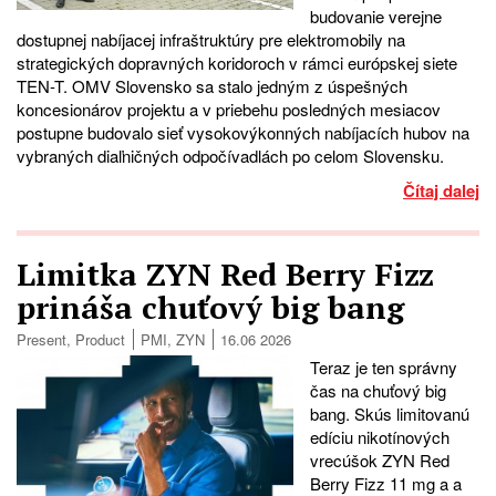
budovanie verejne
dostupnej nabíjacej infraštruktúry pre elektromobily na
strategických dopravných koridoroch v rámci európskej siete
TEN-T. OMV Slovensko sa stalo jedným z úspešných
koncesionárov projektu a v priebehu posledných mesiacov
postupne budovalo sieť vysokovýkonných nabíjacích hubov na
vybraných diaľničných odpočívadlách po celom Slovensku.
Čítaj dalej
Limitka ZYN Red Berry Fizz
prináša chuťový big bang
Present
,
Product
PMI
,
ZYN
16.06 2026
Teraz je ten správny
čas na chuťový big
bang. Skús limitovanú
edíciu nikotínových
vrecúšok ZYN Red
Berry Fizz 11 mg a a