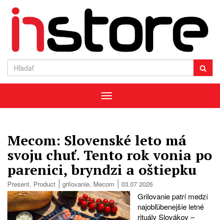
Menu
Mecom: Slovenské leto má
svoju chuť. Tento rok vonia po
parenici, bryndzi a oštiepku
Present
,
Product
grilovanie
,
Mecom
03.07 2026
Grilovanie patrí medzi
najobľúbenejšie letné
rituály Slovákov –