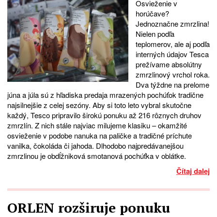
Osvieženie v
horúčave?
Jednoznačne zmrzlina!
Nielen podľa
teplomerov, ale aj podľa
interných údajov Tesca
prežívame absolútny
zmrzlinový vrchol roka.
Dva týždne na prelome
júna a júla sú z hľadiska predaja mrazených pochúťok tradične
najsilnejšie z celej sezóny. Aby si toto leto vybral skutočne
každý, Tesco pripravilo širokú ponuku až 216 rôznych druhov
zmrzlín. Z nich stále najviac milujeme klasiku – okamžité
osvieženie v podobe nanuka na paličke a tradičné príchute
vanilka, čokoláda či jahoda. Dlhodobo najpredávanejšou
zmrzlinou je obdĺžniková smotanová pochúťka v oblátke.
Čítaj dalej
ORLEN rozširuje ponuku