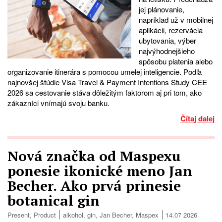
jej plánovanie,
napríklad už v mobilnej
aplikácii, rezervácia
ubytovania, výber
najvýhodnejšieho
spôsobu platenia alebo
organizovanie itinerára s pomocou umelej inteligencie. Podľa
najnovšej štúdie Visa Travel & Payment Intentions Study CEE
2026 sa cestovanie stáva dôležitým faktorom aj pri tom, ako
zákazníci vnímajú svoju banku.
Čítaj dalej
Nová značka od Maspexu
ponesie ikonické meno Jan
Becher. Ako prvá prinesie
botanical gin
Present
,
Product
alkohol
,
gin
,
Jan Becher
,
Maspex
14.07 2026