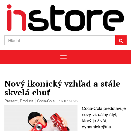
Menu
Nový ikonický vzhľad a stále
skvelá chuť
Present
,
Product
Coca-Cola
16.07 2026
Coca-Cola predstavuje
nový vizuálny štýl,
ktorý je živší,
dynamickejší a