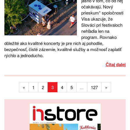
jasno v tom, čo od nej
očakávajú. Nový
prieskum* spoločnosti
Visa ukazuje, že
Slováci pri festivaloch
nehľadia len na
program. Rovnako
dôležité ako kvalitné koncerty je pre nich aj pohodlie,
bezpečnosť, čisté zázemie, kvalitné služby a možnosť zaplatiť
rýchlo a jednoducho.
Čítaj dalej
«
1
2
3
4
5
...
127
»