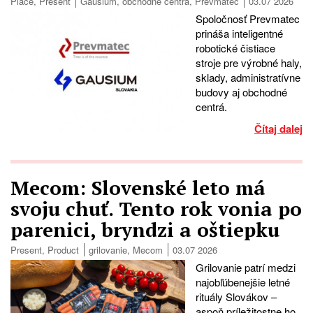
Place
,
Present
Gausium
,
obchodné centrá
,
Prevmatec
03.07 2026
Spoločnosť Prevmatec
prináša inteligentné
robotické čistiace
stroje pre výrobné haly,
sklady, administratívne
budovy aj obchodné
centrá.
Čítaj dalej
Mecom: Slovenské leto má
svoju chuť. Tento rok vonia po
parenici, bryndzi a oštiepku
Present
,
Product
grilovanie
,
Mecom
03.07 2026
Grilovanie patrí medzi
najobľúbenejšie letné
rituály Slovákov –
aspoň príležitostne ho