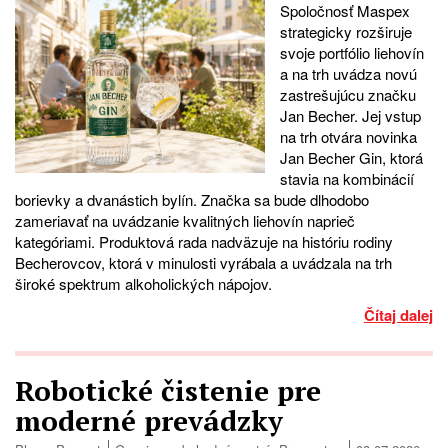
Spoločnosť Maspex
strategicky rozširuje
svoje portfólio liehovín
a na trh uvádza novú
zastrešujúcu značku
Jan Becher. Jej vstup
na trh otvára novinka
Jan Becher Gin, ktorá
stavia na kombinácií
borievky a dvanástich bylín. Značka sa bude dlhodobo
zameriavať na uvádzanie kvalitných liehovín naprieč
kategóriami. Produktová rada nadväzuje na históriu rodiny
Becherovcov, ktorá v minulosti vyrábala a uvádzala na trh
široké spektrum alkoholických nápojov.
Čítaj dalej
Robotické čistenie pre
moderné prevádzky