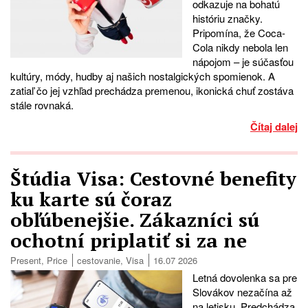
odkazuje na bohatú
históriu značky.
Pripomína, že Coca-
Cola nikdy nebola len
nápojom – je súčasťou
kultúry, módy, hudby aj našich nostalgických spomienok. A
zatiaľ čo jej vzhľad prechádza premenou, ikonická chuť zostáva
stále rovnaká.
Čítaj dalej
Štúdia Visa: Cestovné benefity
ku karte sú čoraz
obľúbenejšie. Zákazníci sú
ochotní priplatiť si za ne
Present
,
Price
cestovanie
,
Visa
16.07 2026
Letná dovolenka sa pre
Slovákov nezačína až
na letisku. Predchádza