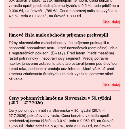
pokračovali v raste, avšak miernejším tempom. Cena benzínu
vzrástla oproti predchádzajúcemu týždňu o 0,2 %, teda približne o
0,004 €/l, na úroveň 1,769 €/l. Cena motorovej nafty sa zvýšila o
4,1 %, teda o 0,072 €/l, na úroveň 1,809 €/l.
Čítaj dalej
Júnové čísla maloobchodu príjemne prekvapili
Tržby slovenského maloobchodu v júni príjemne prekvapili a
nepotvrdili spomalenie rastu, ktoré naznačovali (nominálne) údaje
z registračných pokladní (E-kasy). Pred letom (medzimesačne)
rástol potravinový i nepotravinový segment. Predaj potravín
napriek júnovému zotaveniu ale stále ostával jemne pod úrovňou
spred roka, podobne aj predaje cez internet, ktoré však už pred
zmenou zdaňovania čínskych zásielok vykázali pomerne silné
oživenie.
Čítaj dalej
Ceny pohonných hmôt na Slovensku v 30. týždni
(20.7. – 27.7.2026)
Ceny pohonných hmôt na Slovensku v 30. týždni (20.7. –
27.7.2026) pokračovali v raste. Cena benzínu vzrástla oproti
predchádzajúcemu týždňu o 3,0 %, teda o 0,052 €/l, na úroveň
1,765 €/l. Nafta zdražela o 4,1 %, teda o 0,069 €/l, na úroveň