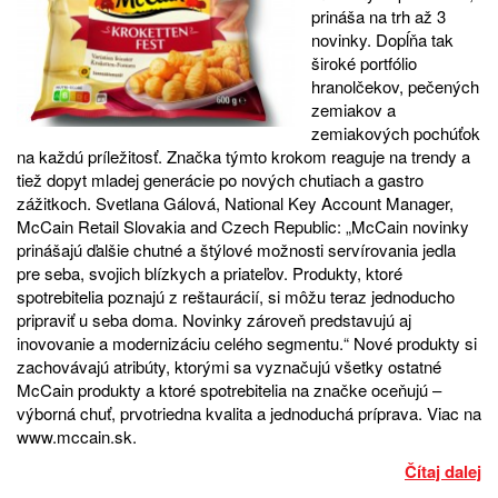
prináša na trh až 3
novinky. Dopĺňa tak
široké portfólio
hranolčekov, pečených
zemiakov a
zemiakových pochúťok
na každú príležitosť. Značka týmto krokom reaguje na trendy a
tiež dopyt mladej generácie po nových chutiach a gastro
zážitkoch. Svetlana Gálová, National Key Account Manager,
McCain Retail Slovakia and Czech Republic: „McCain novinky
prinášajú ďalšie chutné a štýlové možnosti servírovania jedla
pre seba, svojich blízkych a priateľov. Produkty, ktoré
spotrebitelia poznajú z reštaurácií, si môžu teraz jednoducho
pripraviť u seba doma. Novinky zároveň predstavujú aj
inovovanie a modernizáciu celého segmentu.“ Nové produkty si
zachovávajú atribúty, ktorými sa vyznačujú všetky ostatné
McCain produkty a ktoré spotrebitelia na značke oceňujú –
výborná chuť, prvotriedna kvalita a jednoduchá príprava. Viac na
www.mccain.sk.
Čítaj dalej