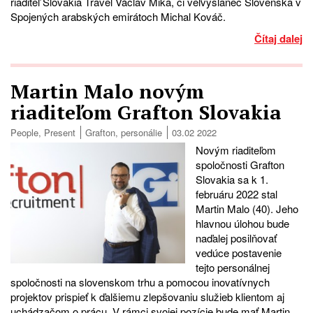
riaditeľ Slovakia Travel Václav Mika, či veľvyslanec Slovenska v
Spojených arabských emirátoch Michal Kováč.
Čítaj dalej
Martin Malo novým
riaditeľom Grafton Slovakia
People
,
Present
Grafton
,
personálie
03.02 2022
Novým riaditeľom
spoločnosti Grafton
Slovakia sa k 1.
februáru 2022 stal
Martin Malo (40). Jeho
hlavnou úlohou bude
naďalej posilňovať
vedúce postavenie
tejto personálnej
spoločnosti na slovenskom trhu a pomocou inovatívnych
projektov prispieť k ďalšiemu zlepšovaniu služieb klientom aj
uchádzačom o prácu. V rámci svojej pozície bude mať Martin