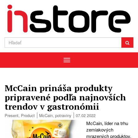
Menu
McCain prináša produkty
pripravené podľa najnovších
trendov v gastronómii
Present
,
Product
McCain
,
potraviny
07.02 2022
McCain, líder na trhu
zemiakových
mrazených produktov,