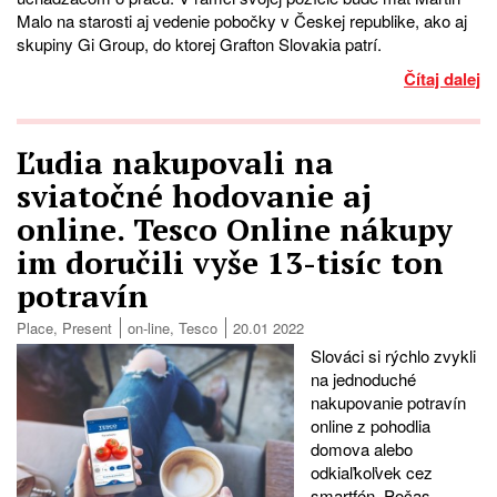
Malo na starosti aj vedenie pobočky v Českej republike, ako aj
skupiny Gi Group, do ktorej Grafton Slovakia patrí.
Čítaj dalej
Ľudia nakupovali na
sviatočné hodovanie aj
online. Tesco Online nákupy
im doručili vyše 13-tisíc ton
potravín
Place
,
Present
on-line
,
Tesco
20.01 2022
Slováci si rýchlo zvykli
na jednoduché
nakupovanie potravín
online z pohodlia
domova alebo
odkiaľkoľvek cez
smartfón. Počas