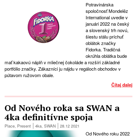
Potravinárska
spoločnosť Mondelēz
International uvedie v
januári 2022 na český
a slovenský trh novú,
šiestu stálu príchuť
oblátok značky
Fidorka. Tradičná
okrúhla oblátka bude
mať kakaovú náplň v mliečnej čokoláde a rozšíri základné
portfólio značky. Zákazníci ju nájdu v regáloch obchodov v
pútavom ružovom obale.
Čítaj dalej
Od Nového roka sa SWAN a
4ka definitívne spoja
Place
,
Present
4ka
,
SWAN
28.12 2021
Od Nového roku 2022