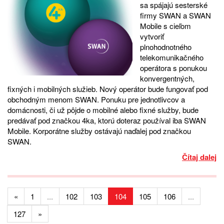
sa spájajú sesterské
firmy SWAN a SWAN
Mobile s cieľom
vytvoriť
plnohodnotného
telekomunikačného
operátora s ponukou
konvergentných,
fixných i mobilných služieb. Nový operátor bude fungovať pod
obchodným menom SWAN. Ponuku pre jednotlivcov a
domácnosti, či už pôjde o mobilné alebo fixné služby, bude
predávať pod značkou 4ka, ktorú doteraz používal iba SWAN
Mobile. Korporátne služby ostávajú naďalej pod značkou
SWAN.
Čítaj dalej
«
1
...
102
103
104
105
106
...
127
»