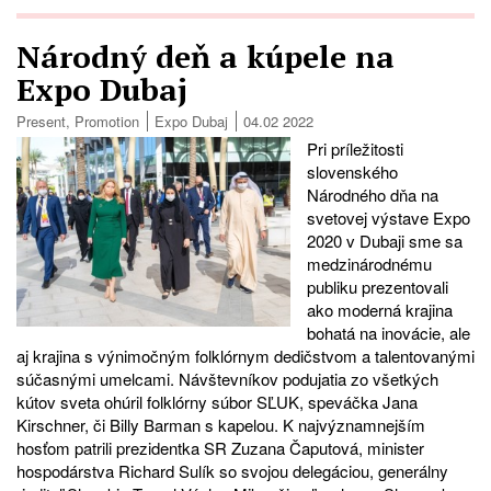
Národný deň a kúpele na
Expo Dubaj
Present
,
Promotion
Expo Dubaj
04.02 2022
Pri príležitosti
slovenského
Národného dňa na
svetovej výstave Expo
2020 v Dubaji sme sa
medzinárodnému
publiku prezentovali
ako moderná krajina
bohatá na inovácie, ale
aj krajina s výnimočným folklórnym dedičstvom a talentovanými
súčasnými umelcami. Návštevníkov podujatia zo všetkých
kútov sveta ohúril folklórny súbor SĽUK, speváčka Jana
Kirschner, či Billy Barman s kapelou. K najvýznamnejším
hosťom patrili prezidentka SR Zuzana Čaputová, minister
hospodárstva Richard Sulík so svojou delegáciou, generálny