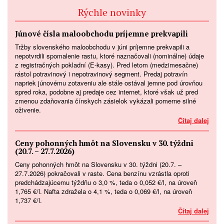
Rýchle novinky
Júnové čísla maloobchodu príjemne prekvapili
Tržby slovenského maloobchodu v júni príjemne prekvapili a
nepotvrdili spomalenie rastu, ktoré naznačovali (nominálne) údaje
z registračných pokladní (E-kasy). Pred letom (medzimesačne)
rástol potravinový i nepotravinový segment. Predaj potravín
napriek júnovému zotaveniu ale stále ostával jemne pod úrovňou
spred roka, podobne aj predaje cez internet, ktoré však už pred
zmenou zdaňovania čínskych zásielok vykázali pomerne silné
oživenie.
Čítaj dalej
Ceny pohonných hmôt na Slovensku v 30. týždni
(20.7. – 27.7.2026)
Ceny pohonných hmôt na Slovensku v 30. týždni (20.7. –
27.7.2026) pokračovali v raste. Cena benzínu vzrástla oproti
predchádzajúcemu týždňu o 3,0 %, teda o 0,052 €/l, na úroveň
1,765 €/l. Nafta zdražela o 4,1 %, teda o 0,069 €/l, na úroveň
1,737 €/l.
Čítaj dalej