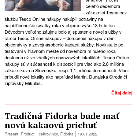
celého decembra
zákazníci Tesca cez
službu Tesco Online nákupy nakúpili potraviny na
najobľúbenejšie sviatky roka v objeme vyše 13-tisíc ton.
Dôvodom veľkého záujmu bolo aj spustenie novej služby v
rámci Tesco Online nákupov – doručenie nákupu v deň
objednávky a zdvojnásobenie kapacít služby. Novinka je po
testovaní v hlavnom meste od novembra minulého roka
dostupná už vo všetkých dovozových lokalitách. Tesco Online
nákupy sú v súčasnosti k dispozícii pre viac ako 2,8 milióna
zákazníkov na Slovensku, resp. 1,1 milióna domácností. Vlani
pribudli nové lokality ako napríklad Martin, Dunajská Streda či
Liptovský Mikuláš.
Čítaj dalej
Tradičná Fidorka bude mať
novú kakaovú príchuť
Present
,
Product
cukrovinky
,
Fidorka
19.01 2022