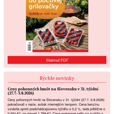
Stiahnuť PDF
Rýchle novinky
Ceny pohonných hmôt na Slovensku v 31. týždni
(27.7.-3.8.2026)
Ceny pohonných hmôt na Slovensku v 31. týždni (27.7.-3.8.2026)
pokračovali v raste, avšak miernejším tempom. Cena benzínu
vzrástla oproti predchádzajúcemu týždňu o 0,2 %, teda približne o
0,004 €/l, na úroveň 1,769 €/l. Cena motorovej nafty sa zvýšila o