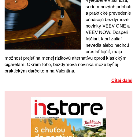
sedem nových príchutí
a praktické prevedenie
prinášajú bezdymové
novinky VEEV ONE a
VEEV NOW. Dospelí
fajčiari, ktorí zatiaľ
nevedia alebo nechcú
prestať fajčiť, majú
možnosť prejsť na menej rizikovú alternatívu oproti klasickým
cigaretám. Okrem toho, bezdymová novinka môže byť aj
praktickým darčekom na Valentína.
Čítaj dalej