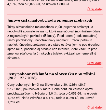
4,1 %, teda o 0,072 €/l, na úroveň 1,809 €/l.
Čítaj dalej
Júnové čísla maloobchodu príjemne prekvapili
Tržby slovenského maloobchodu v júni príjemne prekvapili a
nepotvrdili spomalenie rastu, ktoré naznačovali (nominálne) údaje
z registračných pokladní (E-kasy). Pred letom (medzimesačne)
rástol potravinový i nepotravinový segment. Predaj potravín
napriek júnovému zotaveniu ale stále ostával jemne pod úrovňou
spred roka, podobne aj predaje cez internet, ktoré však už pred
zmenou zdaňovania čínskych zásielok vykázali pomerne silné
oživenie.
Čítaj dalej
Ceny pohonných hmôt na Slovensku v 30. týždni
(20.7. – 27.7.2026)
Ceny pohonných hmôt na Slovensku v 30. týždni (20.7. –
27.7.2026) pokračovali v raste. Cena benzínu vzrástla oproti
predchádzajúcemu týždňu o 3,0 %, teda o 0,052 €/l, na úroveň
1,765 €/l. Nafta zdražela o 4,1 %, teda o 0,069 €/l, na úroveň
1,737 €/l.
Čítaj dalej