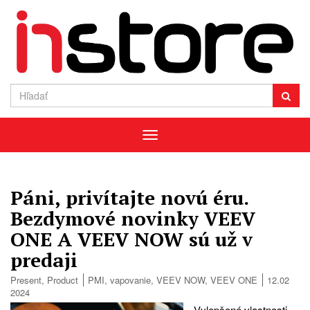
Menu
Páni, privítajte novú éru.
Bezdymové novinky VEEV
ONE A VEEV NOW sú už v
predaji
Present
,
Product
PMI
,
vapovanie
,
VEEV NOW
,
VEEV ONE
12.02
2024
Vylepšené vlastnosti,