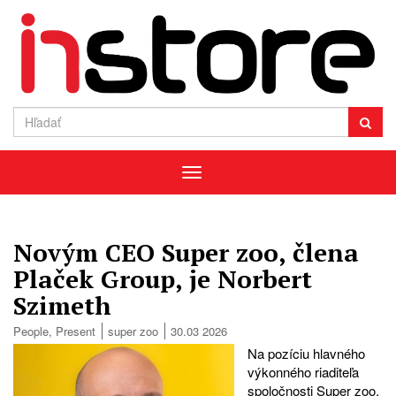
Menu
Novým CEO Super zoo, člena
Plaček Group, je Norbert
Szimeth
People
,
Present
super zoo
30.03 2026
Na pozíciu hlavného
výkonného riaditeľa
spoločnosti Super zoo,