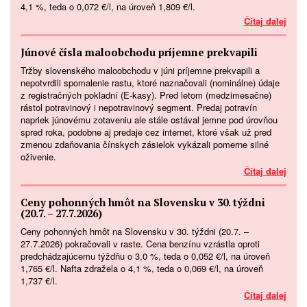
4,1 %, teda o 0,072 €/l, na úroveň 1,809 €/l.
Čítaj dalej
Júnové čísla maloobchodu príjemne prekvapili
Tržby slovenského maloobchodu v júni príjemne prekvapili a
nepotvrdili spomalenie rastu, ktoré naznačovali (nominálne) údaje
z registračných pokladní (E-kasy). Pred letom (medzimesačne)
rástol potravinový i nepotravinový segment. Predaj potravín
napriek júnovému zotaveniu ale stále ostával jemne pod úrovňou
spred roka, podobne aj predaje cez internet, ktoré však už pred
zmenou zdaňovania čínskych zásielok vykázali pomerne silné
oživenie.
Čítaj dalej
Ceny pohonných hmôt na Slovensku v 30. týždni
(20.7. – 27.7.2026)
Ceny pohonných hmôt na Slovensku v 30. týždni (20.7. –
27.7.2026) pokračovali v raste. Cena benzínu vzrástla oproti
predchádzajúcemu týždňu o 3,0 %, teda o 0,052 €/l, na úroveň
1,765 €/l. Nafta zdražela o 4,1 %, teda o 0,069 €/l, na úroveň
1,737 €/l.
Čítaj dalej