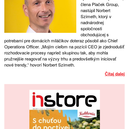
člena Plaček Group,
nastúpil Norbert
Szimeth, ktorý v
nadnárodnej
spoločnosti
obchodujúcej s
potrebami pre domácich miláčikov doteraz pôsobil ako Chief
Operations Officer. „Mojím cieľom na pozícii CEO je zjednodušiť
rozhodovacie procesy naprieč skupinou tak, aby mohla
pružnejšie reagovať na výzvy trhu a predovšetkým iniciovať
nové trendy,“ hovorí Norbert Szimeth.
Čítaj dalej