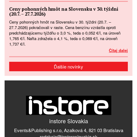
Ceny pohonných hmôt na Slovensku v 30. týždni
(20.7. – 27.7.2026)
Ceny pohonných hmôt na Slovensku v 30. týždni (20.7. –
27.7.2026) pokračovali v raste. Cena benzínu vzrástla oproti
predchádzajúcemu týždňu o 3,0 %, teda o 0,052 €/l, na úroveň
1,765 €/l. Nafta zdražela o 4,1 %, teda o 0,069 €/l, na úroveň
1,737 €/l.
Čítaj dalej
Ďalšie novinky
instore Slovakia
Events&Publishing s.r.o, Azalková 4, 821 03 Bratislava
redakcia@instoreslovakia.sk