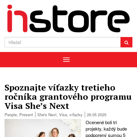
Menu
Spoznajte víťazky tretieho
ročníka grantového programu
Visa She’s Next
People
,
Present
She's Next
,
Visa
,
víťazky
26.05 2025
Ocenené boli tri
projekty, každý bude
podporený sumou 5