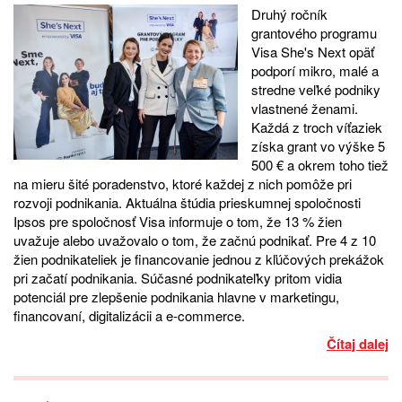
Druhý ročník
grantového programu
Visa She's Next opäť
podporí mikro, malé a
stredne veľké podniky
vlastnené ženami.
Každá z troch víťaziek
získa grant vo výške 5
500 € a okrem toho tiež
na mieru šité poradenstvo, ktoré každej z nich pomôže pri
rozvoji podnikania. Aktuálna štúdia prieskumnej spoločnosti
Ipsos pre spoločnosť Visa informuje o tom, že 13 % žien
uvažuje alebo uvažovalo o tom, že začnú podnikať. Pre 4 z 10
žien podnikateliek je financovanie jednou z kľúčových prekážok
pri začatí podnikania. Súčasné podnikateľky pritom vidia
potenciál pre zlepšenie podnikania hlavne v marketingu,
financovaní, digitalizácii a e-commerce.
Čítaj dalej