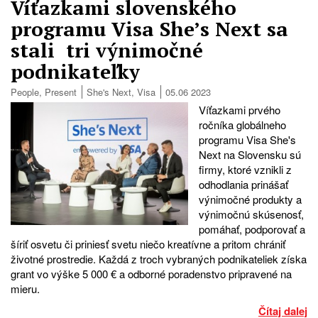
Víťazkami slovenského
programu Visa She’s Next sa
stali tri výnimočné
podnikateľky
People
,
Present
She's Next
,
Visa
05.06 2023
Víťazkami prvého
ročníka globálneho
programu Visa She's
Next na Slovensku sú
firmy, ktoré vznikli z
odhodlania prinášať
výnimočné produkty a
výnimočnú skúsenosť,
pomáhať, podporovať a
šíriť osvetu či priniesť svetu niečo kreatívne a pritom chrániť
životné prostredie. Každá z troch vybraných podnikateliek získa
grant vo výške 5 000 € a odborné poradenstvo pripravené na
mieru.
Čítaj dalej