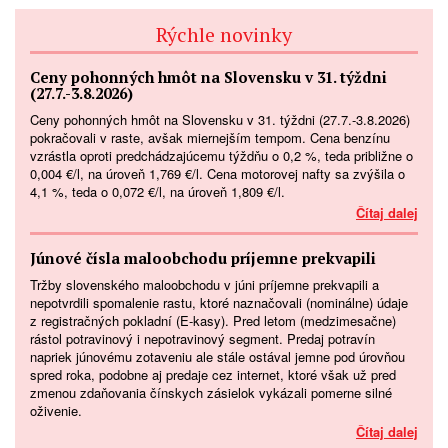
Rýchle novinky
Ceny pohonných hmôt na Slovensku v 31. týždni
(27.7.-3.8.2026)
Ceny pohonných hmôt na Slovensku v 31. týždni (27.7.-3.8.2026)
pokračovali v raste, avšak miernejším tempom. Cena benzínu
vzrástla oproti predchádzajúcemu týždňu o 0,2 %, teda približne o
0,004 €/l, na úroveň 1,769 €/l. Cena motorovej nafty sa zvýšila o
4,1 %, teda o 0,072 €/l, na úroveň 1,809 €/l.
Čítaj dalej
Júnové čísla maloobchodu príjemne prekvapili
Tržby slovenského maloobchodu v júni príjemne prekvapili a
nepotvrdili spomalenie rastu, ktoré naznačovali (nominálne) údaje
z registračných pokladní (E-kasy). Pred letom (medzimesačne)
rástol potravinový i nepotravinový segment. Predaj potravín
napriek júnovému zotaveniu ale stále ostával jemne pod úrovňou
spred roka, podobne aj predaje cez internet, ktoré však už pred
zmenou zdaňovania čínskych zásielok vykázali pomerne silné
oživenie.
Čítaj dalej