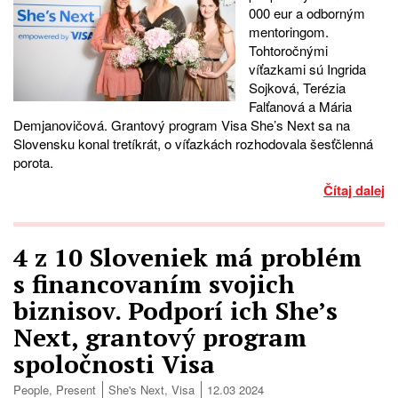
000 eur a odborným
mentoringom.
Tohtoročnými
víťazkami sú Ingrida
Sojková, Terézia
Falťanová a Mária
Demjanovičová. Grantový program Visa She’s Next sa na
Slovensku konal tretíkrát, o víťazkách rozhodovala šesťčlenná
porota.
Čítaj dalej
4 z 10 Sloveniek má problém
s financovaním svojich
biznisov. Podporí ich She’s
Next, grantový program
spoločnosti Visa
People
,
Present
She's Next
,
Visa
12.03 2024