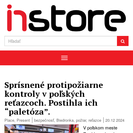
Menu
Sprísnené protipožiarne
kontroly v poľských
reťazcoch. Postihla ich
“paletóza”.
Place
,
Present
bezpečnosť
,
Biedronka
,
požiar
,
reťazce
20.12 2024
V poľskom meste