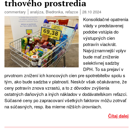
trhového prostredia
commentary
analýza
,
Biedronka
,
reťazce
28.10 2024
Konsolidačné opatrenia
vlády v predstavenej
podobe vstúpia do
výstupných cien
potravín viackrát.
Najvýznamnejší vplyv
bude mať zníženie
selektívnej sadzby
DPH. To sa prejaví v
prvotnom znížení ich koncových cien pre spotrebiteľov spolu s
tým, ako bude sadzba v platnosti. Neskôr však očakávame, že
ceny potravín znova vzrastú, a to z dôvodov zvýšenia
ostatných daňových a iných nákladov v dodávateľskom reťazci.
Súčasné ceny po zapracovaní všetkých faktorov môžu zotrvať
na súčasných, resp. iba mierne nižších úrovniach.
Čítaj dalej