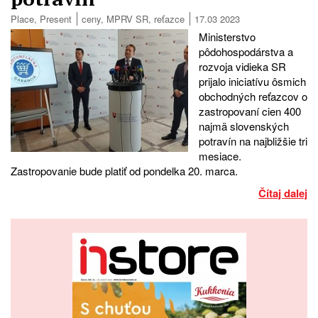
Place
,
Present
ceny
,
MPRV SR
,
reťazce
17.03 2023
Ministerstvo
pôdohospodárstva a
rozvoja vidieka SR
prijalo iniciatívu ôsmich
obchodných reťazcov o
zastropovaní cien 400
najmä slovenských
potravín na najbližšie tri
mesiace.
Zastropovanie bude platiť od pondelka 20. marca.
Čítaj dalej