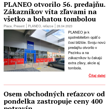
PLANEO otvorilo 56. predajňu.
Zákazníkov víta zľavami na
všetko a bohatou tombolou
Place
,
Present
PLANEO
,
reťazce
28.04 2023
PLANEO je k
spotrebiteľom opäť o
čosi bližšie. Svoju novú
predajňu otvorilo v
Pezinku a na
zákazníkov tu čakajú
extra zľavy, akcie aj
tombola.
Čítaj dalej
Osem obchodných reťazcov od
pondelka zastropuje ceny 400
potravín