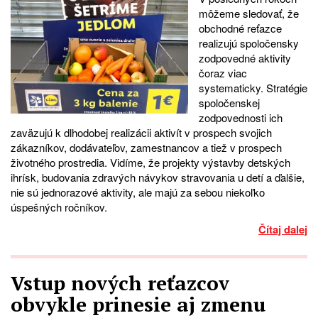
môžeme sledovať, že
obchodné reťazce
realizujú spoločensky
zodpovedné aktivity
čoraz viac
systematicky. Stratégie
spoločenskej
zodpovednosti ich
zaväzujú k dlhodobej realizácii aktivít v prospech svojich
zákazníkov, dodávateľov, zamestnancov a tiež v prospech
životného prostredia. Vidíme, že projekty výstavby detských
ihrísk, budovania zdravých návykov stravovania u detí a ďalšie,
nie sú jednorazové aktivity, ale majú za sebou niekoľko
úspešných ročníkov.
Čítaj dalej
Vstup nových reťazcov
obvykle prinesie aj zmenu