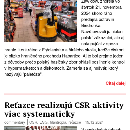
Zawidow, zhorela vo
štvrtok 21. novembra
2024 skoro ráno
predajňa potravín
Biedronka.
Navštevovali ju nielen
poľskí zákazníci, ale aj
nakupujúci z spoza
hraníc, konkrétne z Frýdlantska a širšieho okolia, keďže diskont
je blízko hraničného prechodu Habartice. Aj to bol zrejme jeden
z dôvodov prečo poľský hasičský zbor ohlásil posilnenie kontrol
v hypermarketoch a diskontoch. Zameria sa aj nešvár, ktorý
nazývajú "paletóza".
Čítaj dalej
Reťazce realizujú CSR aktivity
viac systematicky
commentary
CSR
,
ESG
,
filantropia
,
reťazce
15.12 2024
V posledných rokoch