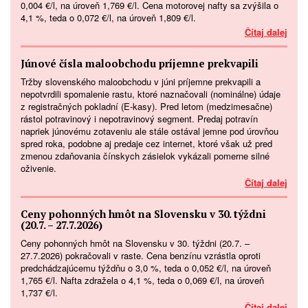
0,004 €/l, na úroveň 1,769 €/l. Cena motorovej nafty sa zvýšila o
4,1 %, teda o 0,072 €/l, na úroveň 1,809 €/l.
Čítaj dalej
Júnové čísla maloobchodu príjemne prekvapili
Tržby slovenského maloobchodu v júni príjemne prekvapili a
nepotvrdili spomalenie rastu, ktoré naznačovali (nominálne) údaje
z registračných pokladní (E-kasy). Pred letom (medzimesačne)
rástol potravinový i nepotravinový segment. Predaj potravín
napriek júnovému zotaveniu ale stále ostával jemne pod úrovňou
spred roka, podobne aj predaje cez internet, ktoré však už pred
zmenou zdaňovania čínskych zásielok vykázali pomerne silné
oživenie.
Čítaj dalej
Ceny pohonných hmôt na Slovensku v 30. týždni
(20.7. – 27.7.2026)
Ceny pohonných hmôt na Slovensku v 30. týždni (20.7. –
27.7.2026) pokračovali v raste. Cena benzínu vzrástla oproti
predchádzajúcemu týždňu o 3,0 %, teda o 0,052 €/l, na úroveň
1,765 €/l. Nafta zdražela o 4,1 %, teda o 0,069 €/l, na úroveň
1,737 €/l.
Čítaj dalej