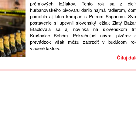
prémiových ležiakov. Tento rok sa z diel
hurbanovského pivovaru darilo najmä radlerom, čo
pomohla aj letná kampaň s Petrom Saganom. Svo
postavenie si upevnil slovenský ležiak Zlatý Bažan
Etablovala sa aj novinka na slovenskom tr
Krušovice Bohém. Pokračujúci návrat pivárov 
prevádzok však môžu zabrzdiť v budúcom ro
viaceré faktory.
Čítaj dal