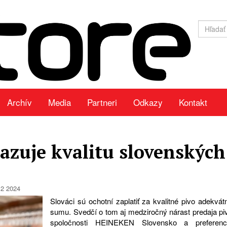
Archív
Media
Partneri
Odkazy
Kontakt
azuje kvalitu slovenských
12 2024
Slováci sú ochotní zaplatiť za kvalitné pivo adekvát
sumu. Svedčí o tom aj medziročný nárast predaja pi
spoločnosti HEINEKEN Slovensko a preferenc