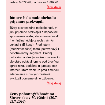
teda o 0,072 €/l, na úroveň 1,809 €/l.
Čítaj dalej
Júnové čísla maloobchodu
príjemne prekvapili
Tržby slovenského maloobchodu v
júni príjemne prekvapili a nepotvrdili
spomalenie rastu, ktoré naznačovali
(nominálne) údaje z registračných
pokladní (E-kasy). Pred letom
(medzimesačne) rástol potravinový i
nepotravinový segment. Predaj
potravín napriek júnovému zotaveniu
ale stále ostával jemne pod úrovňou
spred roka, podobne aj predaje cez
internet, ktoré však už pred zmenou
zdaňovania čínskych zásielok
vykázali pomerne silné oživenie.
Čítaj dalej
Ceny pohonných hmôt na
Slovensku v 30. týždni (20.7. –
27.7.2026)