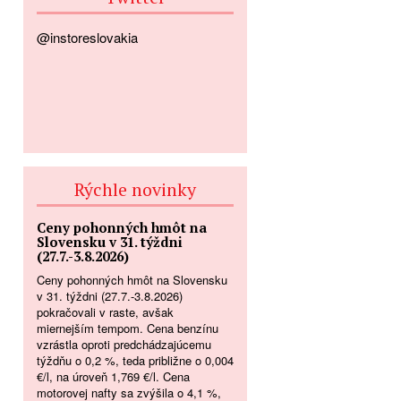
@instoreslovakia
Rýchle novinky
Ceny pohonných hmôt na
Slovensku v 31. týždni
(27.7.-3.8.2026)
Ceny pohonných hmôt na Slovensku
v 31. týždni (27.7.-3.8.2026)
pokračovali v raste, avšak
miernejším tempom. Cena benzínu
vzrástla oproti predchádzajúcemu
týždňu o 0,2 %, teda približne o 0,004
€/l, na úroveň 1,769 €/l. Cena
motorovej nafty sa zvýšila o 4,1 %,