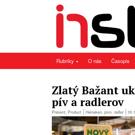
Rubriky
O nás
Časopis
Zlatý Bažant uk
pív a radlerov
Present
,
Product
Heineken
,
pivo
,
radler
05.