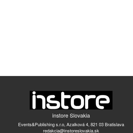
instore Slovakia
Events&Publishing s.r.o, Azalková 4, 821 03 Bratislava
redakcia@instoreslovakia.sk