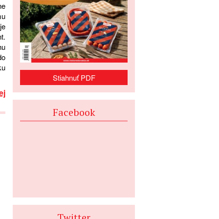
ne
mu
je
t.
hu
do
ku
Stiahnuť PDF
ej
Facebook
Twitter