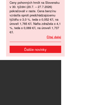
Ceny pohonných hmôt na Slovensku
v 30. týždni (20.7. – 27.7.2026)
pokračovali v raste. Cena benzínu
vzrástla oproti predchádzajúcemu
týždňu o 3,0 %, teda o 0,052 €/l, na
úroveň 1,765 €/l. Nafta zdražela o 4,1
%, teda o 0,069 €/l, na úroveň 1,737
€/l.
Čítaj dalej
Ďalšie novinky