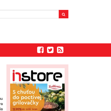
nu
va
ia