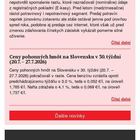
nepotvrdili spomalenie rastu, ktoré naznačovali (nominálne) údaje
z registračných pokladní (E-kasy). Pred letom (medzimesačne)
rástol potravinový i nepotravinový segment. Predaj potravín
napriek júnovému zotaveniu ale stále ostával jemne pod úrovňou
spred roka, podobne aj predaje cez internet, ktoré však už pred
zmenou zdaňovania čínskych zásielok vykázali pomerne silné
oživenie.
Čítaj dalej
Ceny pohonných hmôt na Slovensku v 30. týždni
(20.7. – 27.7.2026)
Ceny pohonných hmôt na Slovensku v 30. týždni (20.7. –
27.7.2026) pokračovali v raste. Cena benzínu vzrástla oproti
predchádzajúcemu týždňu o 3,0 %, teda o 0,052 €/l, na úroveň
1,765 €/l. Nafta zdražela o 4,1 %, teda o 0,069 €/l, na úroveň
1,737 €/l.
Čítaj dalej
Ďalšie novinky