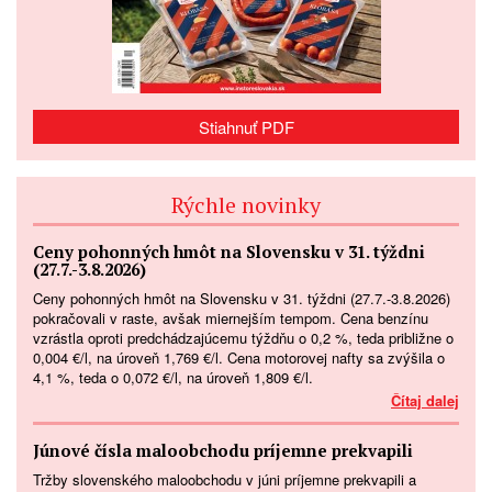
Stiahnuť PDF
Rýchle novinky
Ceny pohonných hmôt na Slovensku v 31. týždni
(27.7.-3.8.2026)
Ceny pohonných hmôt na Slovensku v 31. týždni (27.7.-3.8.2026)
pokračovali v raste, avšak miernejším tempom. Cena benzínu
vzrástla oproti predchádzajúcemu týždňu o 0,2 %, teda približne o
0,004 €/l, na úroveň 1,769 €/l. Cena motorovej nafty sa zvýšila o
4,1 %, teda o 0,072 €/l, na úroveň 1,809 €/l.
Čítaj dalej
Júnové čísla maloobchodu príjemne prekvapili
Tržby slovenského maloobchodu v júni príjemne prekvapili a