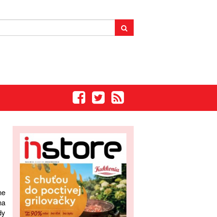
ne
na
dy