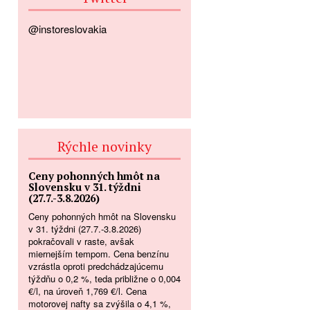
@instoreslovakia
Rýchle novinky
Ceny pohonných hmôt na
Slovensku v 31. týždni
(27.7.-3.8.2026)
Ceny pohonných hmôt na Slovensku
v 31. týždni (27.7.-3.8.2026)
pokračovali v raste, avšak
miernejším tempom. Cena benzínu
vzrástla oproti predchádzajúcemu
týždňu o 0,2 %, teda približne o 0,004
€/l, na úroveň 1,769 €/l. Cena
motorovej nafty sa zvýšila o 4,1 %,