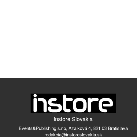
instore Slovakia
Events&Publishing s.r.o, Azalková 4, 821 03 Bratislava
redakcia@instoreslovakia.sk