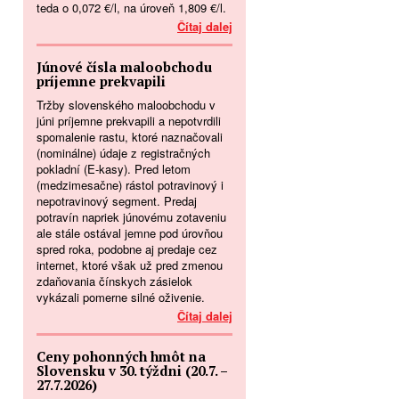
teda o 0,072 €/l, na úroveň 1,809 €/l.
Čítaj dalej
Júnové čísla maloobchodu
príjemne prekvapili
Tržby slovenského maloobchodu v
júni príjemne prekvapili a nepotvrdili
spomalenie rastu, ktoré naznačovali
(nominálne) údaje z registračných
pokladní (E-kasy). Pred letom
(medzimesačne) rástol potravinový i
nepotravinový segment. Predaj
potravín napriek júnovému zotaveniu
ale stále ostával jemne pod úrovňou
spred roka, podobne aj predaje cez
internet, ktoré však už pred zmenou
zdaňovania čínskych zásielok
vykázali pomerne silné oživenie.
Čítaj dalej
Ceny pohonných hmôt na
Slovensku v 30. týždni (20.7. –
27.7.2026)