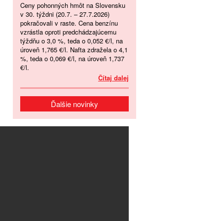
Ceny pohonných hmôt na Slovensku
v 30. týždni (20.7. – 27.7.2026)
pokračovali v raste. Cena benzínu
vzrástla oproti predchádzajúcemu
týždňu o 3,0 %, teda o 0,052 €/l, na
úroveň 1,765 €/l. Nafta zdražela o 4,1
%, teda o 0,069 €/l, na úroveň 1,737
€/l.
Čítaj dalej
Ďalšie novinky