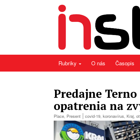
Rubriky
O nás
Časopis
Predajne Terno 
opatrenia na zv
Place
,
Present
covid-19
,
koronavírus
,
Kraj
,
ot