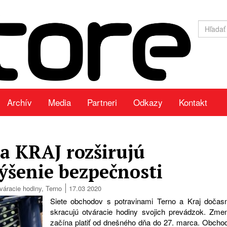
Archív
Media
Partneri
Odkazy
Kontakt
a KRAJ rozširujú
ýšenie bezpečnosti
váracie hodiny
,
Terno
17.03 2020
Siete obchodov s potravinami Terno a Kraj dočas
skracujú otváracie hodiny svojich prevádzok. Zme
začína platiť od dnešného dňa do 27. marca. Obcho