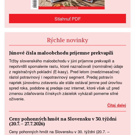
Stiahnuť PDF
Rýchle novinky
Júnové čísla maloobchodu príjemne prekvapili
Tržby slovenského maloobchodu v júni príjemne prekvapili a
nepotvrdili spomalenie rastu, ktoré naznačovali (nominálne) údaje
z registračných pokladní (E-kasy). Pred letom (medzimesačne)
rástol potravinový i nepotravinový segment. Predaj potravín
napriek júnovému zotaveniu ale stále ostával jemne pod úrovňou
spred roka, podobne aj predaje cez internet, ktoré však už pred
zmenou zdaňovania čínskych zásielok vykázali pomerne silné
oživenie.
Čítaj dalej
Ceny pohonných hmôt na Slovensku v 30. týždni
(20.7. – 27.7.2026)
Ceny pohonných hmôt na Slovensku v 30. týždni (20.7. –