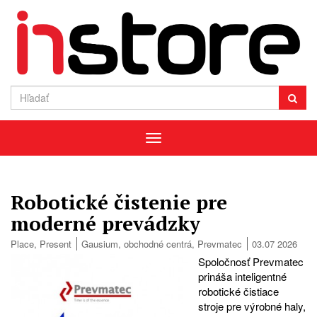
Menu
Robotické čistenie pre
moderné prevádzky
Place
,
Present
Gausium
,
obchodné centrá
,
Prevmatec
03.07 2026
Spoločnosť Prevmatec
prináša inteligentné
robotické čistiace
stroje pre výrobné haly,