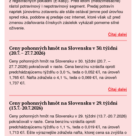
z registračných pokladní (E-kasy). Pred letom (medzimesačne)
rástol potravinový i nepotravinový segment. Predaj potravín
napriek júnovému zotaveniu ale stále ostával jemne pod úrovňou
spred roka, podobne aj predaje cez internet, ktoré však už pred
zmenou zdaňovania čínskych zásielok vykázali pomerne silné
oživenie.
Čítaj dalej
Ceny pohonných hmôt na Slovensku v 30. týždni
(20.7. – 27.7.2026)
Ceny pohonných hmôt na Slovensku v 30. týždni (20.7. –
27.7.2026) pokračovali v raste. Cena benzínu vzrástla oproti
predchádzajúcemu týždňu o 3,0 %, teda o 0,052 €/l, na úroveň
1,765 €/l. Nafta zdražela o 4,1 %, teda o 0,069 €/l, na úroveň
1,737 €/l.
Čítaj dalej
Ceny pohonných hmôt na Slovensku v 29. týždni
(13.7.-20.7.2026)
Ceny pohonných hmôt na Slovensku v 29. týždni (13.7.-20.7.2026)
pokračovali v raste. Cena benzínu vzrástla oproti
predchádzajúcemu týždňu o 1,1 %, teda o 0,019 €/l, na úroveň
1,713 €/l. Ešte výraznejšie zdražela nafta, ktorej cena sa zvýšila o