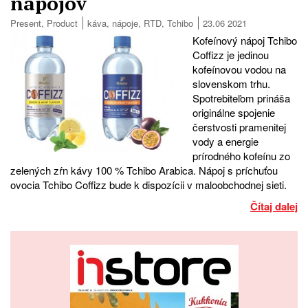
nápojov
Present
,
Product
káva
,
nápoje
,
RTD
,
Tchibo
23.06 2021
Kofeínový nápoj Tchibo
Coffizz je jedinou
kofeínovou vodou na
slovenskom trhu.
Spotrebiteľom prináša
originálne spojenie
čerstvosti pramenitej
vody a energie
prírodného kofeínu zo
zelených zŕn kávy 100 % Tchibo Arabica. Nápoj s príchuťou
ovocia Tchibo Coffizz bude k dispozícii v maloobchodnej sieti.
Čítaj dalej