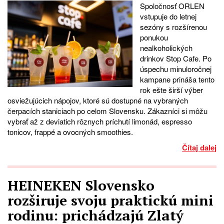
Spoločnosť ORLEN
vstupuje do letnej
sezóny s rozšírenou
ponukou
nealkoholických
drinkov Stop Cafe. Po
úspechu minuloročnej
kampane prináša tento
rok ešte širší výber
osviežujúcich nápojov, ktoré sú dostupné na vybraných
čerpacích staniciach po celom Slovensku. Zákazníci si môžu
vybrať až z deviatich rôznych príchutí limonád, espresso
tonicov, frappé a ovocných smoothies.
Čítaj dalej
HEINEKEN Slovensko
rozširuje svoju praktickú mini
rodinu: prichádzajú Zlatý