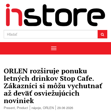
Menu
ORLEN rozširuje ponuku
letných drinkov Stop Cafe.
Zákazníci si môžu vychutnať
až deväť osviežujúcich
noviniek
Present
,
Product
nápoje
,
ORLEN
29.06 2026