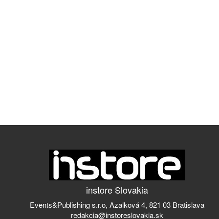
instore Slovakia
Events&Publishing s.r.o, Azalková 4, 821 03 Bratislava
redakcia@instoreslovakia.sk