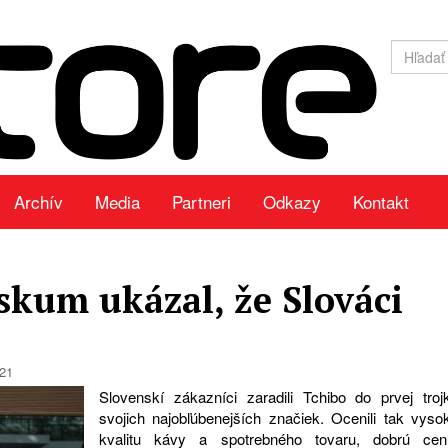
Archív
Media
Partneri
Odkazy
Kontakt
skum ukázal, že Slováci
021
Slovenskí zákazníci zaradili Tchibo do prvej troj
svojich najobľúbenejších značiek. Ocenili tak vyso
kvalitu kávy a spotrebného tovaru, dobrú cen