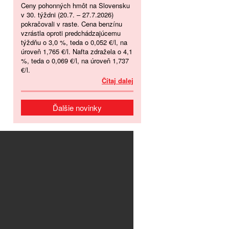
Ceny pohonných hmôt na Slovensku
v 30. týždni (20.7. – 27.7.2026)
pokračovali v raste. Cena benzínu
vzrástla oproti predchádzajúcemu
týždňu o 3,0 %, teda o 0,052 €/l, na
úroveň 1,765 €/l. Nafta zdražela o 4,1
%, teda o 0,069 €/l, na úroveň 1,737
€/l.
Čítaj dalej
Ďalšie novinky