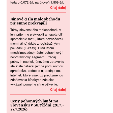
teda o 0,072 €/l, na úroveň 1,809 €/l.
Čítaj dalej
Júnové čísla maloobchodu
príjemne prekvapili
Tržby slovenského maloobchodu v
júni príjemne prekvapili a nepotvrdili
spomalenie rastu, ktoré naznačovali
(nominálne) údaje z registračných
pokladní (E-kasy). Pred letom
(medzimesačne) rástol potravinový i
nepotravinový segment. Predaj
potravín napriek júnovému zotaveniu
ale stále ostával jemne pod úrovňou
spred roka, podobne aj predaje cez
internet, ktoré však už pred zmenou
zdaňovania čínskych zásielok
vykázali pomerne silné oživenie.
Čítaj dalej
Ceny pohonných hmôt na
Slovensku v 30. týždni (20.7. –
27.7.2026)