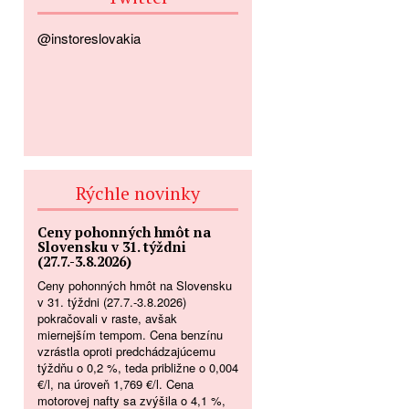
@instoreslovakia
Rýchle novinky
Ceny pohonných hmôt na
Slovensku v 31. týždni
(27.7.-3.8.2026)
Ceny pohonných hmôt na Slovensku
v 31. týždni (27.7.-3.8.2026)
pokračovali v raste, avšak
miernejším tempom. Cena benzínu
vzrástla oproti predchádzajúcemu
týždňu o 0,2 %, teda približne o 0,004
€/l, na úroveň 1,769 €/l. Cena
motorovej nafty sa zvýšila o 4,1 %,