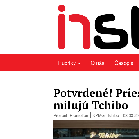
Rubriky
O nás
Časopis
Potvrdené! Prie
milujú Tchibo
Present
,
Promotion
KPMG
,
Tchibo
03.03 2