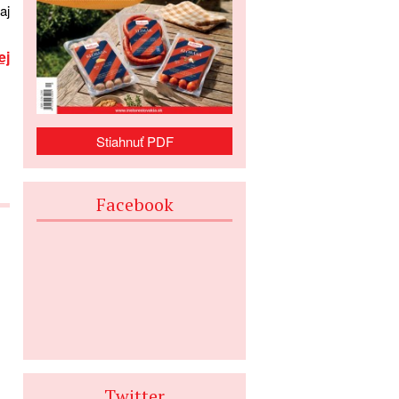
aj
ej
Stiahnuť PDF
Facebook
Twitter