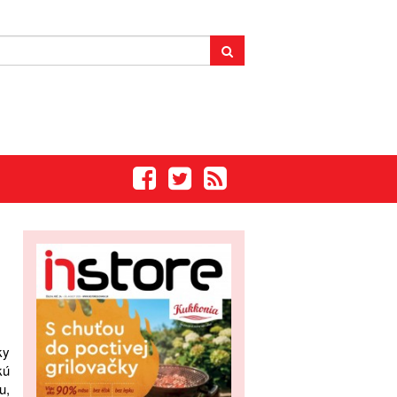
ky
kú
u,