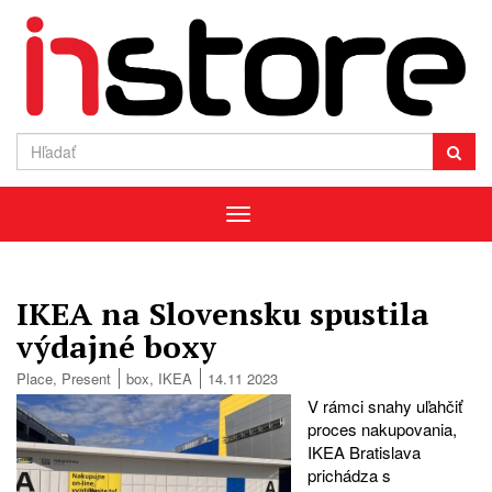
Menu
IKEA na Slovensku spustila
výdajné boxy
Place
,
Present
box
,
IKEA
14.11 2023
V rámci snahy uľahčiť
proces nakupovania,
IKEA Bratislava
prichádza s