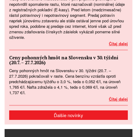
nepotvrdili spomalenie rastu, ktoré naznačovali (nominálne) údaje
z registračných pokladní (E-kasy). Pred letom (medzimesačne)
rástol potravinový i nepotravinový segment. Predaj potravín
napriek júnovému zotaveniu ale stále ostával jemne pod úrovňou
spred roka, podobne aj predaje cez internet, ktoré však už pred
zmenou zdaňovania čínskych zásielok vykázali pomerne silné
oživenie.
Čítaj dalej
Ceny pohonných hmôt na Slovensku v 30. týždni
(20.7. – 27.7.2026)
Ceny pohonných hmôt na Slovensku v 30. týždni (20.7. –
27.7.2026) pokračovali v raste. Cena benzínu vzrástla oproti
predchádzajúcemu týždňu o 3,0 %, teda o 0,052 €/l, na úroveň
1,765 €/l. Nafta zdražela o 4,1 %, teda o 0,069 €/l, na úroveň
1,737 €/l.
Čítaj dalej
Ďalšie novinky