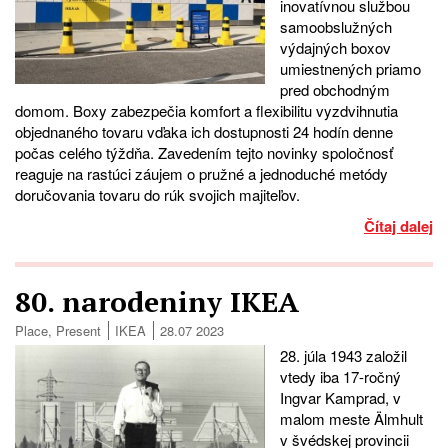
inovatívnou službou
samoobslužných
výdajných boxov
umiestnených priamo
pred obchodným
domom. Boxy zabezpečia komfort a flexibilitu vyzdvihnutia
objednaného tovaru vďaka ich dostupnosti 24 hodín denne
počas celého týždňa. Zavedením tejto novinky spoločnosť
reaguje na rastúci záujem o pružné a jednoduché metódy
doručovania tovaru do rúk svojich majiteľov.
Čítaj dalej
80. narodeniny IKEA
Place
,
Present
IKEA
28.07 2023
28. júla 1943 založil
vtedy iba 17-ročný
Ingvar Kamprad, v
malom meste Älmhult
v švédskej provincii