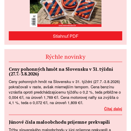
Stiahnuť PDF
Rýchle novinky
Ceny pohonných hmôt na Slovensku v 31. týždni
(27.7.-3.8.2026)
Ceny pohonných hmôt na Slovensku v 31. týždni (27.7.-3.8.2026)
pokračovali v raste, avšak miernejším tempom. Cena benzínu
vzrástla oproti predchádzajúcemu týždňu o 0,2 %, teda približne o
0,004 €/l, na úroveň 1,769 €/l. Cena motorovej nafty sa zvýšila o
4,1 %, teda o 0,072 €/l, na úroveň 1,809 €/l.
Čítaj dalej
Júnové čísla maloobchodu príjemne prekvapili
Tržby slovenského maloobchodu v júni príjemne prekvapili a