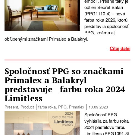
emócií. Presne taký je
odtieň Secret Safari
(PPG1110-4) – nová
farba roka 2026, ktorú
predstavila spoločnosť
PPG, známa aj
obľúbenými značkami Primalex a Balakryl.
Čítaj dalej
Spoločnosť PPG so značkami
Primalex a Balakryl
predstavuje farbu roka 2024
Limitless
Present
,
Product
farba roka
,
PPG
,
Primalex
10.09 2023
Spoločnosť PPG
vyhlásila za farbu roka
2024 pastelovú farbu
Limitless (PPG1091-3).