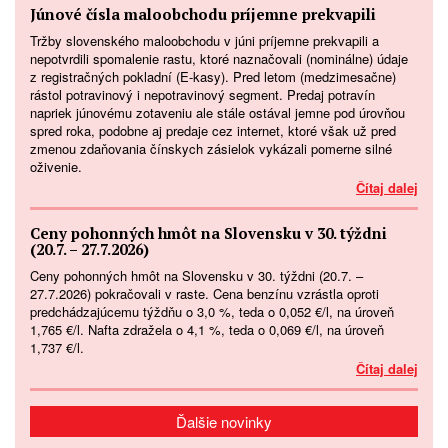
Júnové čísla maloobchodu príjemne prekvapili
Tržby slovenského maloobchodu v júni príjemne prekvapili a
nepotvrdili spomalenie rastu, ktoré naznačovali (nominálne) údaje
z registračných pokladní (E-kasy). Pred letom (medzimesačne)
rástol potravinový i nepotravinový segment. Predaj potravín
napriek júnovému zotaveniu ale stále ostával jemne pod úrovňou
spred roka, podobne aj predaje cez internet, ktoré však už pred
zmenou zdaňovania čínskych zásielok vykázali pomerne silné
oživenie.
Čítaj dalej
Ceny pohonných hmôt na Slovensku v 30. týždni
(20.7. – 27.7.2026)
Ceny pohonných hmôt na Slovensku v 30. týždni (20.7. –
27.7.2026) pokračovali v raste. Cena benzínu vzrástla oproti
predchádzajúcemu týždňu o 3,0 %, teda o 0,052 €/l, na úroveň
1,765 €/l. Nafta zdražela o 4,1 %, teda o 0,069 €/l, na úroveň
1,737 €/l.
Čítaj dalej
Ďalšie novinky