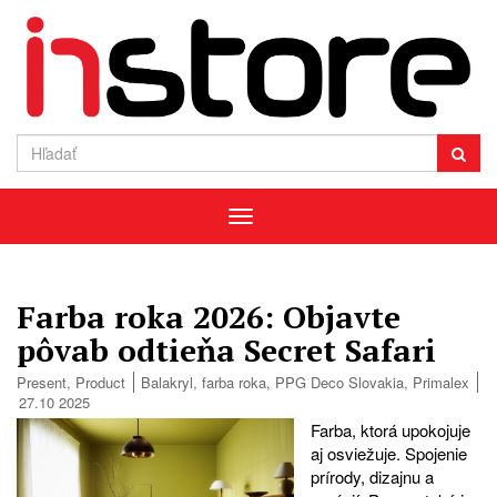
Menu
Farba roka 2026: Objavte
pôvab odtieňa Secret Safari
Present
,
Product
Balakryl
,
farba roka
,
PPG Deco Slovakia
,
Primalex
27.10 2025
Farba, ktorá upokojuje
aj osviežuje. Spojenie
prírody, dizajnu a